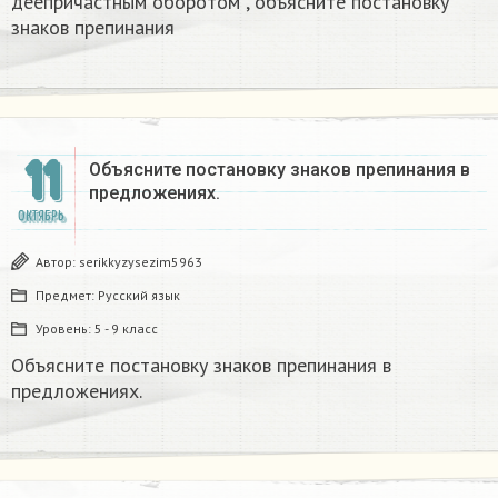
деепричастным оборотом , объясните постановку
знаков препинания ​
11
Объясните постановку знаков препинания в
предложениях.
ОКТЯБРЬ
Автор:
serikkyzysezim5963
Предмет:
Русский язык
Уровень:
5 - 9 класс
Объясните постановку знаков препинания в
предложениях.