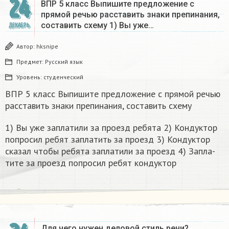
24
ВПР 5 класс Выпишите предложение с
прямой речью расставить знаки препинания,
составить схему 1) Вы уже…
ДЕКАБРЬ
Автор:
hksnipe
Предмет:
Русский язык
Уровень:
студенческий
ВПР 5 класс Выпишите предложение с прямой речью
расставить знаки препинания, составить схему
1) Вы уже за­пла­ти­ли за про­езд ре­бя­та 2) Кон­дук­тор
по­про­сил ребят за­пла­тить за про­езд 3) Кон­дук­тор
ска­зал чтобы ре­бя­та за­пла­ти­ли за про­езд 4) За­пла­
ти­те за про­езд по­про­сил ребят кон­дук­тор​
Для чего нужен деловой стиль речи?