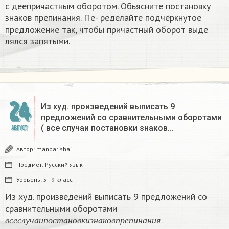
с деепричастным оборотом. Обьясните постановку
знаков препинания. Пе- ределайте подчёркнутое
предложение так, чтобы причастный оборот выде
лялся запятыми. ​
24
Из худ. произведений выписать 9
предложений со сравнительными оборотами
( все случаи постановки знаков…
АВГУСТ
Автор:
mandarishai
Предмет:
Русский язык
Уровень:
5 - 9 класс
Из худ. произведений выписать 9 предложений со
сравнительными оборотами
в
с
е
с
л
у
ч
а
и
п
о
с
т
а
н
о
в
к
и
з
н
а
к
о
в
п
р
е
п
и
н
а
н
и
я
в
с
е
с
л
у
ч
а
и
п
о
с
т
а
н
о
в
к
и
з
н
а
к
о
в
п
р
е
п
и
н
а
н
и
я