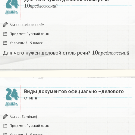
24
10
п
р
е
д
л
о
ж
е
н
и
й
п
р
е
д
л
о
ж
е
н
и
й
ДЕКАБРЬ
Автор:
aleksceban94
Предмет:
Русский язык
Уровень:
5 - 9 класс
10
п
р
е
д
л
о
ж
е
н
и
Для чего нужен деловой стиль речи?
п
р
е
д
л
о
ж
е
н
и
й
24
Виды документов официально –делового
стиля
ДЕКАБРЬ
Автор:
Zaminaej
Предмет:
Русский язык
Уровень:
5 - 9 класс