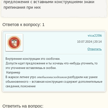
предложения с вставными конструкциями знаки
препинания при них
Ответов к вопросу: 1
vica2206
10.07.2024 | 20:14
Ответить
Внутренние конструкции это скобочки.
Допусти идет предложение и ты хочешь что-нибудь уточнить, то
это уточнение вставляешь в скобки.
Например
э
т
о
б
ы
л
о
в
и
с
х
о
д
е
и
ю
л
я
В жаркое летнее утро
разбудили нас ранее
э
т
о
б
ы
л
о
в
и
с
х
о
д
е
и
ю
л
я
обыкновенного – вставная конструкция содержит дополнительные
сведения, пояснение
Ответить на вопрос: