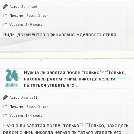
Автор:
Zaminaej
Предмет:
Русский язык
Уровень:
5 - 9 класс
Виды документов официально –делового стиля
24
Нужна ли запятая после “только“? :“Только,
находясь рядом с ним, никогда нельзя
пытаться угадать его…
ДЕКАБРЬ
Автор:
Avanda91
Предмет:
Русский язык
Уровень:
1 - 4 класс
Нужна ли запятая после “только“? :“Только, находясь
рядом с ним, никогда нельзя пытаться угадать его