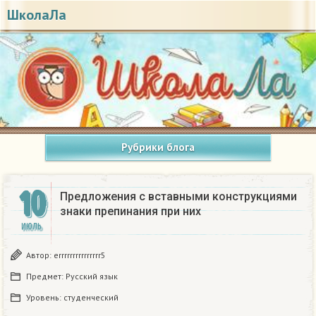
ШколаЛа
Рубрики блога
10
Предложения с вставными конструкциями
знаки препинания при них
ИЮЛЬ
Автор:
errrrrrrrrrrrrrr5
Предмет:
Русский язык
Уровень:
студенческий