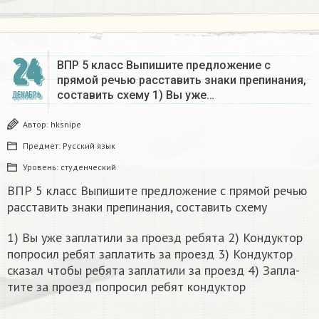
24
ВПР 5 класс Выпишите предложение с
прямой речью расставить знаки препинания,
составить схему 1) Вы уже…
ДЕКАБРЬ
Автор:
hksnipe
Предмет:
Русский язык
Уровень:
студенческий
ВПР 5 класс Выпишите предложение с прямой речью
расставить знаки препинания, составить схему
1) Вы уже за­пла­ти­ли за про­езд ре­бя­та 2) Кон­дук­тор
по­про­сил ребят за­пла­тить за про­езд 3) Кон­дук­тор
ска­зал чтобы ре­бя­та за­пла­ти­ли за про­езд 4) За­пла­
ти­те за про­езд по­про­сил ребят кон­дук­тор​