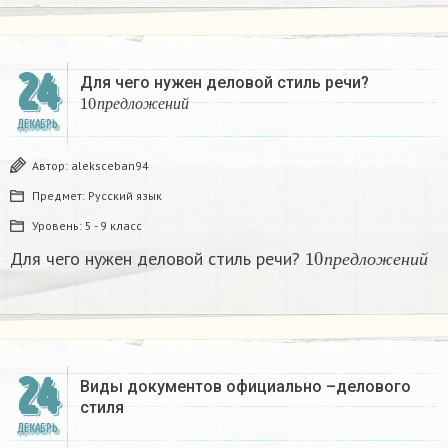
24
Для чего нужен деловой стиль речи?
10
п
р
е
д
л
о
ж
е
н
и
й
п
р
е
д
л
о
ж
е
н
и
й
ДЕКАБРЬ
Автор:
aleksceban94
Предмет:
Русский язык
Уровень:
5 - 9 класс
10
п
р
е
д
л
о
ж
е
н
и
й
Для чего нужен деловой стиль речи?
п
р
е
д
л
о
ж
е
н
и
й
24
Виды документов официально –делового
стиля
ДЕКАБРЬ