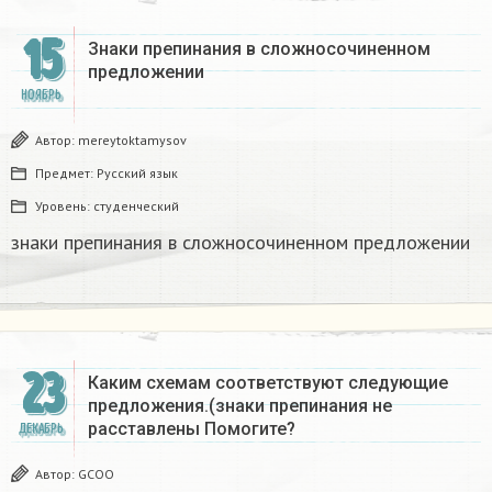
15
Знаки препинания в сложносочиненном
предложении​
НОЯБРЬ
Автор:
mereytoktamysov
Предмет:
Русский язык
Уровень:
студенческий
знаки препинания в сложносочиненном предложении​
23
Каким схемам соответствуют следующие
предложения.(знаки препинания не
расставлены Помогите?
ДЕКАБРЬ
Автор:
GCOO