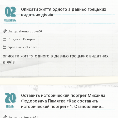
02
Описати життя одного з давньо грецьких
видатних діячів​
СЕНТЯБРЬ
Автор:
shomurodova07
Предмет:
История
Уровень:
5 - 9 класс
описати життя одного з давньо грецьких видатних
діячів​
20
Оставить исторический портрет Михаила
Федоровича Памятка «Как составить
исторический портрет» 1. Становление…
ИЮЛЬ
Автор:
bagirovas674