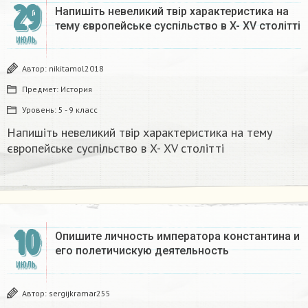
29
Напишіть невеликий твір характеристика на
тему європейське суспільство в X- ХV столітті
ИЮЛЬ
Автор:
nikitamol2018
Предмет:
История
Уровень:
5 - 9 класс
Напишіть невеликий твір характеристика на тему
європейське суспільство в X- ХV столітті
10
Опишите личность императора константина и
его полетичискую деятельность
ИЮЛЬ
Автор:
sergijkramar255