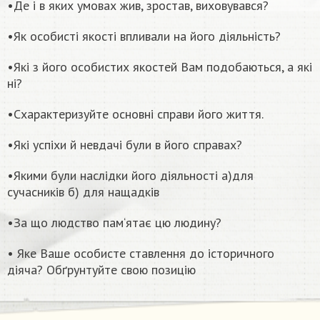
•Де і в яких умовах жив, зростав, виховувався?
•Як особисті якості впливали на його діяльність?
•Які з його особистих якостей Вам подобаються, а які
ні?
•Схарактеризуйте основні справи його життя.
•Які успіхи й невдачі були в його справах?
•Якими були наслідки його діяльності а)для
сучасників б) для нащадків
•За що людство пам‘ятає цю людину?
• Яке Ваше особисте ставлення до історичного
діяча? Обґрунтуйте свою позицію