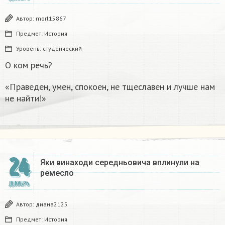
Автор:
morl15867
Предмет:
История
Уровень:
студенческий
О ком речь?
«Праведен, умен, спокоен, не тщеславен и лучше нам
не найти!»
24
Яки винаходи середньовича вплинули на
ремесло
ДЕКАБРЬ
Автор:
диана2125
Предмет:
История