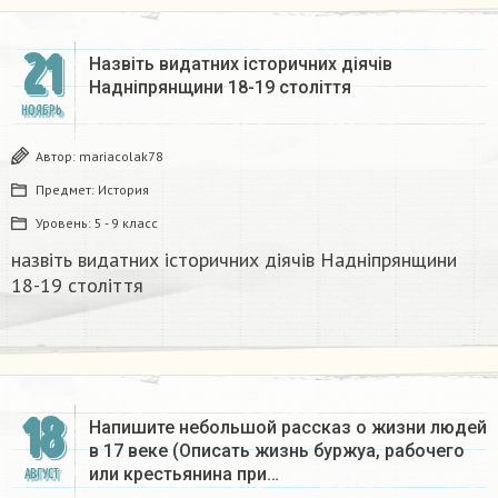
21
Назвіть видатних історичних діячів
Надніпрянщини 18-19 століття​
НОЯБРЬ
Автор:
mariacolak78
Предмет:
История
Уровень:
5 - 9 класс
назвіть видатних історичних діячів Надніпрянщини
18-19 століття​
18
Напишите небольшой рассказ о жизни людей
в 17 веке (Описать жизнь буржуа, рабочего
или крестьянина при…
АВГУСТ