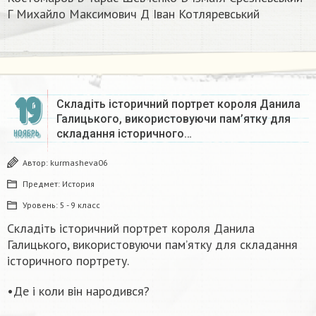
Г Михайло Максимович Д Iван Котляревський ​
19
Cкладіть історичний портрет короля Данила
Галицького, використовуючи пам’ятку для
складання історичного…
НОЯБРЬ
Автор:
kurmasheva06
Предмет:
История
Уровень:
5 - 9 класс
Cкладіть історичний портрет короля Данила
Галицького, використовуючи пам’ятку для складання
історичного портрету.
•Де і коли він народився?