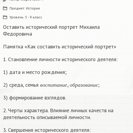
Предмет:
История
Уровень:
5 - 9 класс
Оставить исторический портрет Михаила
Федоровича
Памятка «Как составить исторический портрет»
1. Становление личности исторического деятеля:
1) дата и место рождения;
в
о
с
п
и
т
а
н
и
е
,
о
б
р
а
з
о
в
а
н
и
е
2) среда, семья
;
в
о
с
п
и
т
а
н
и
е
о
б
р
а
з
о
в
а
н
и
е
3) формирование взглядов.
2. Черты характера. Влияние личных качеств на
деятельность описываемой личности.
3. Свершения исторического деятеля: