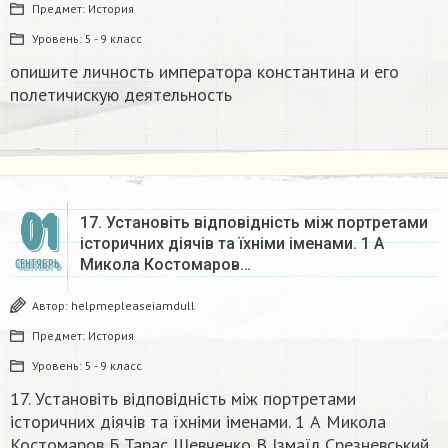
Предмет:
История
Уровень:
5 - 9 класс
опишите личность императора константина и его
полетичискую деятельность
01
17. Установіть відповідність між портретами
історичних діячів та їхніми іменами. 1 А
Микола Костомаров…
СЕНТЯБРЬ
Автор:
helpmepleaseiamdull
Предмет:
История
Уровень:
5 - 9 класс
17. Установіть відповідність між портретами
історичних діячів та їхніми іменами. 1 А Микола
Костомаров Б Тарас Шевченко В Ізмаїл Срезневський