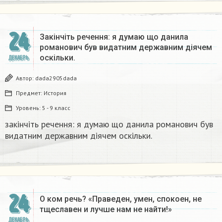
24
Закінчіть речення: я думаю що данила
романович був видатним державним діячем
оскільки.
ДЕКАБРЬ
Автор:
dada2905dada
Предмет:
История
Уровень:
5 - 9 класс
закінчіть речення: я думаю що данила романович був
видатним державним діячем оскільки.
24
О ком речь? «Праведен, умен, спокоен, не
тщеславен и лучше нам не найти!»
ДЕКАБРЬ