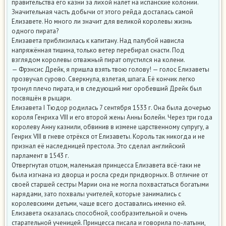
правительства его казни за лихой налёт на испанские колонии.
Значительная часть добычи от этого рейда досталась самой
Елизавете. Но много ли значит для великой королевы жизнь
одного пирата?
Елизавета приблизилась к капитану. Над палубой нависла
напряжённая тишина, только ветер перебирал снасти. Под
взглядом королевы отважный пират опустился на колени.
— Фрэнсис Дрейк, я пришла взять твою голову! — голос Елизаветы
прозвучал сурово. Сверкнула, взлетая, шпага. Её кончик легко
тронул плечо пирата, и в следующий миг оробевший Дрейк был
посвящён в рыцари.
Елизавета I Тюдор родилась 7 сентября 1533 г. Она была дочерью
короля Генриха VIII и его второй жены Анны Болейн. Через три года
королеву Анну казнили, обвинив в измене царственному супругу, а
Генрих VIII в гневе отрёкся от Елизаветы. Король так никогда и не
признал её наследницей престола. Это сделал английский
парламент в 1543 г.
Отвергнутая отцом, маленькая принцесса Елизавета всё-таки не
была изгнана из дворца и росла среди придворных. В отличие от
своей старшей сестры Марии она не могла похвастаться богатыми
нарядами, зато похвалы учителей, которые занимались с
королевскими детьми, чаще всего доставались именно ей.
Елизавета оказалась способной, сообразительной и очень
старательной ученицей. Принцесса писала и говорила по-латыни,