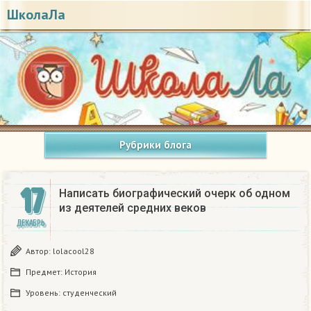
ШколаЛа
Рубрики блога
17
Написать биографический очерк об одном
из деятелей средних веков
ДЕКАБРЬ
Автор:
lolacool28
Предмет:
История
Уровень:
студенческий