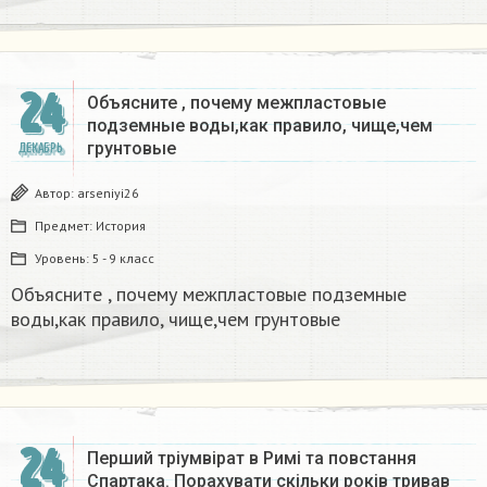
24
Объясните , почему межпластовые
подземные воды,как правило, чище,чем
грунтовые​
ДЕКАБРЬ
Автор:
arseniyi26
Предмет:
История
Уровень:
5 - 9 класс
Объясните , почему межпластовые подземные
воды,как правило, чище,чем грунтовые​
24
Перший тріумвірат в Римі та повстання
Спартака. Порахувати скільки років тривав