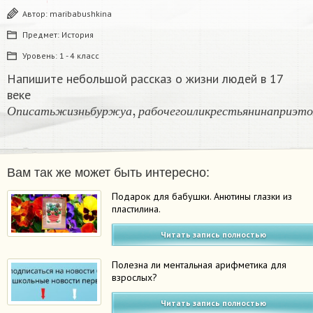
Автор:
maribabushkina
Предмет:
История
Уровень:
1 - 4 класс
Напишите небольшой рассказ о жизни людей в 17
веке
О
п
и
с
а
т
ь
ж
и
з
н
ь
б
у
р
ж
у
а
,
р
а
б
о
ч
е
г
о
и
л
и
к
р
е
с
т
ь
я
н
и
н
О
п
и
с
а
т
ь
ж
и
з
н
ь
б
у
р
ж
у
а
р
а
б
о
ч
е
г
о
и
л
и
к
р
е
с
т
ь
я
н
и
н
а
п
р
и
э
т
Вам так же может быть интересно:
Подарок для бабушки. Анютины глазки из
пластилина.
Читать запись полностью
Полезна ли ментальная арифметика для
взрослых?
Читать запись полностью