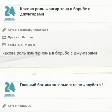
24
Какова роль жангир хана в борьбе с
джунгарами​
ДЕКАБРЬ
Автор:
balausaburtebaeva84
Предмет:
История
Уровень:
5 - 9 класс
какова роль жангир хана в борьбе с джунгарами​
24
Главный бог инков: помогите пожалуйста !
ДЕКАБРЬ
Автор:
Kirilla200