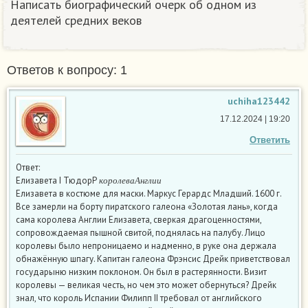
Написать биографический очерк об одном из
деятелей средних веков
Ответов к вопросу: 1
uchiha123442
17.12.2024 | 19:20
Ответить
Ответ:
к
о
р
о
л
е
в
а
А
н
г
л
и
и
Елизавета I ТюдорР
к
о
р
о
л
е
в
а
А
н
г
л
и
и
Елизавета в костюме для маски. Маркус Герардс Младший. 1600 г.
Все замерли на борту пиратского галеона «Золотая лань», когда
сама королева Англии Елизавета, сверкая драгоценностями,
сопровождаемая пышной свитой, поднялась на палубу. Лицо
королевы было непроницаемо и надменно, в руке она держала
обнажённую шпагу. Капитан галеона Фрэнсис Дрейк приветствовал
государыню низким поклоном. Он был в растерянности. Визит
королевы — великая честь, но чем это может обернуться? Дрейк
знал, что король Испании Филипп II требовал от английского