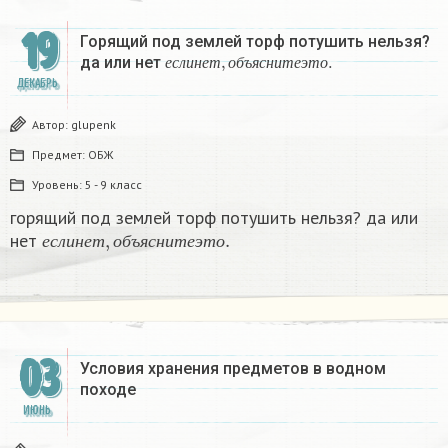
19
Горящий под землей торф потушить нельзя?
е
с
л
и
н
е
т
,
о
б
ъ
я
с
н
и
т
е
э
т
о
.
да или нет
е
с
л
и
н
е
т
о
б
ъ
я
с
н
и
т
е
э
т
о
ДЕКАБРЬ
Автор:
glupenk
Предмет:
ОБЖ
Уровень:
5 - 9 класс
горящий под землей торф потушить нельзя? да или
е
с
л
и
н
е
т
,
о
б
ъ
я
с
н
и
т
е
э
т
о
.
нет
е
с
л
и
н
е
т
о
б
ъ
я
с
н
и
т
е
э
т
о
03
Условия хранения предметов в водном
походе
ИЮНЬ