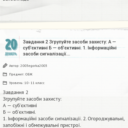
20
Завдання 2 Згрупуйте засоби захисту: А —
суб’єктивні Б — об’єктивні. 1. Інформаційні
засоби сигналізації….
ДЕКАБРЬ
Автор:
2003egorka2003
Предмет:
ОБЖ
Уровень:
10 - 11 класс
Завдання 2
Згрупуйте засоби захисту:
А — суб’єктивні
Б — об’єктивні.
1. Інформаційні засоби сигналізації. 2. Огороджувальні,
запобіжні і обмежувальні пристрої.