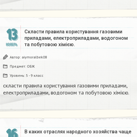
13
Скласти правила користування газовими
приладами, електроприладами, водогоном
та побутовою хімією.
НОЯБРЬ
Автор:
aiymoralbek08
Предмет:
ОБЖ
Уровень:
5 - 9 класс
скласти правила користування газовими приладами,
електроприладами, водогоном та побутовою хімією.
16
В каких отраслях народного хозяйства чаще