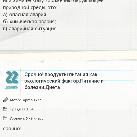
или химическому заражению окружающей
природной среды, это:
а) опасная авария:
б) химическая авария;
в) аварийная ситуация.
22
Срочно! продукты питания как
экологический фактор.Питание и
болезни.Диета
ДЕКАБРЬ
Автор:
lopmau322
Предмет:
ОБЖ
Уровень:
5 - 9 класс
срочно!