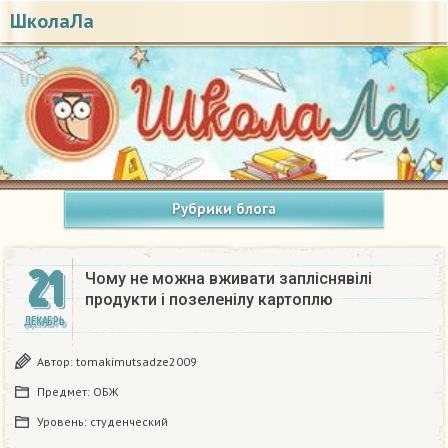
ШколаЛа
Рубрики блога
21
Чому не можна вживати запліснявілі
продукти і позеленілу картоплю
ДЕКАБРЬ
Автор:
tomakimutsadze2009
Предмет:
ОБЖ
Уровень:
студенческий