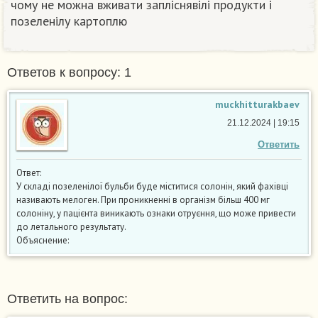
чому не можна вживати запліснявілі продукти і
позеленілу картоплю
Ответов к вопросу: 1
muckhitturakbaev
21.12.2024 | 19:15
Ответить
Ответ:
У складі позеленілої бульби буде міститися солонін, який фахівці
називають мелоген. При проникненні в організм більш 400 мг
солоніну, у пацієнта виникають ознаки отруєння, що може привести
до летального результату.
Объяснение:
Ответить на вопрос: