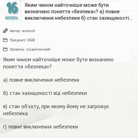
16
Яким чином найточніше може бути
визначено поняття «безпека»? а) повне
виключення небезпеки б) стан захищеності…
ОКТЯБРЬ
Автор:
asmus5
Предмет:
ОБЖ
Уровень:
студенческий
Яким чином найточніше може бути визначено
поняття «безпека»?
а) повне виключення небезпеки
б) стан захищеності від небезпеки
в) стан об’єкту, при якому йому не загрожує
небезпека
г) певне виключення небезпеки