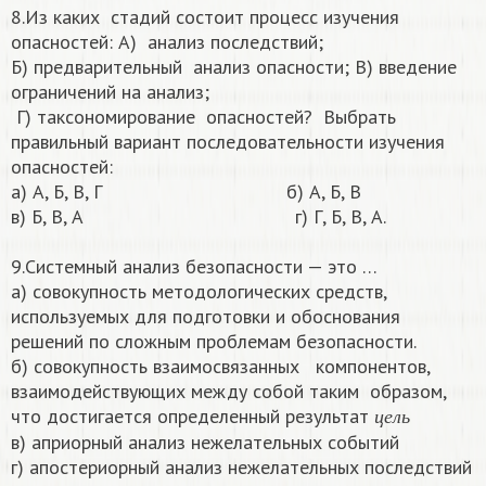
8.Из каких стадий состоит процесс изучения
опасностей: А) анализ последствий;
Б) предварительный анализ опасности; В) введение
ограничений на анализ;
Г) таксономирование опасностей? Выбрать
правильный вариант последовательности изучения
опасностей:
а) А, Б, В, Г б) А, Б, В
в) Б, В, А г) Г, Б, В, А.
9.Системный анализ безопасности — это …
а) совокупность методологических средств,
используемых для подготовки и обоснования
решений по сложным проблемам безопасности.
б) совокупность взаимосвязанных компонентов,
взаимодействующих между собой таким образом,
ц
е
л
ь
что достигается определенный результат
ц
е
л
ь
в) априорный анализ нежелательных событий
г) апостериорный анализ нежелательных последствий