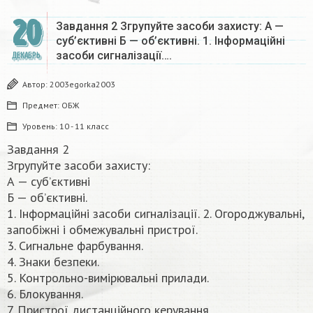
20
Завдання 2 Згрупуйте засоби захисту: А —
суб’єктивні Б — об’єктивні. 1. Інформаційні
засоби сигналізації….
ДЕКАБРЬ
Автор:
2003egorka2003
Предмет:
ОБЖ
Уровень:
10 - 11 класс
Завдання 2
Згрупуйте засоби захисту:
А — суб’єктивні
Б — об’єктивні.
1. Інформаційні засоби сигналізації. 2. Огороджувальні,
запобіжні і обмежувальні пристрої.
3. Сигнальне фарбування.
4. Знаки безпеки.
5. Контрольно-вимірювальні прилади.
6. Блокування.
7. Пристрої дистанційного керування​