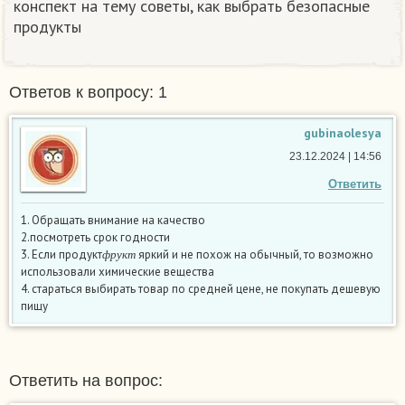
конспект на тему советы, как выбрать безопасные
продукты
Ответов к вопросу: 1
gubinaolesya
23.12.2024 | 14:56
Ответить
1. Обращать внимание на качество
2.посмотреть срок годности
ф
р
у
к
т
3. Если продукт
яркий и не похож на обычный, то возможно
ф
р
у
к
т
использовали химические вещества
4. стараться выбирать товар по средней цене, не покупать дешевую
пищу
Ответить на вопрос: