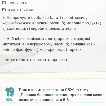
Предмет:
ОБЖ
Уровень:
5 - 9 класс
3. Які продукти особливо багаті на клітковину
х
а
р
ч
о
в
і
в
о
л
о
к
н
а
: a) зелені овочі; б) молочні продукти;
х
а
р
ч
о
в
і
в
о
л
о
к
н
а
в) солодощі; г) вироби з цільного зерна
4. Найнебезпечнішими для здоров’я є жири, які
містяться: a) у вершковому маслі; б) соняшниковій
олії; в) фастфуді; г) маргаринах; д) горіхах.
помогите пж с основым здоровьям​
19
Подготовьте реферат по ОБЖ на тему
,,Правила безопасного поведения, если меня
захватили в заложники.5-6…
ИЮЛЬ