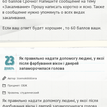
60 баллов Срочно! Напишите сообщение на тему
«Закаливание» Прошу написать коротко и ясно. Также
в сообщение нужно упомянуть о всех видах
закаливания.
Если ваш ответ будет хорошим , то 60 баллов ваши.
23
Як правильно надати допомогу людині, у якої
після фарбування вікон і дверей
запаморочилася голова
ДЕКАБРЬ
Автор:
lisenok666lera
Предмет:
ОБЖ
Уровень:
студенческий
Як правильно надати допомогу людині, у якої після
фарбування вікон і дверей запаморочилася голова