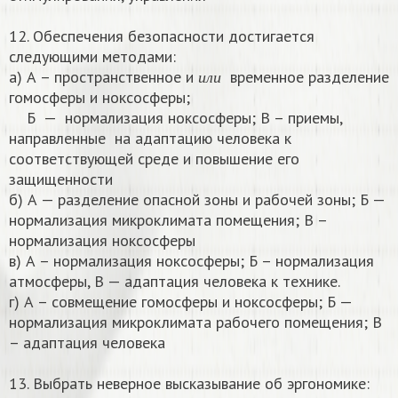
12. Обеспечения безопасности достигается
следующими методами:
и
л
и
а) А – пространственное и
временное разделение
и
л
и
гомосферы и ноксосферы;
Б — нормализация ноксосферы; В – приемы,
направленные на адаптацию человека к
соответствующей среде и повышение его
защищенности
б) А — разделение опасной зоны и рабочей зоны; Б —
нормализация микроклимата помещения; В –
нормализация ноксосферы
в) А – нормализация ноксосферы; Б – нормализация
атмосферы, В — адаптация человека к технике.
г) А – совмещение гомосферы и ноксосферы; Б —
нормализация микроклимата рабочего помещения; В
– адаптация человека
13. Выбрать неверное высказывание об эргономике: