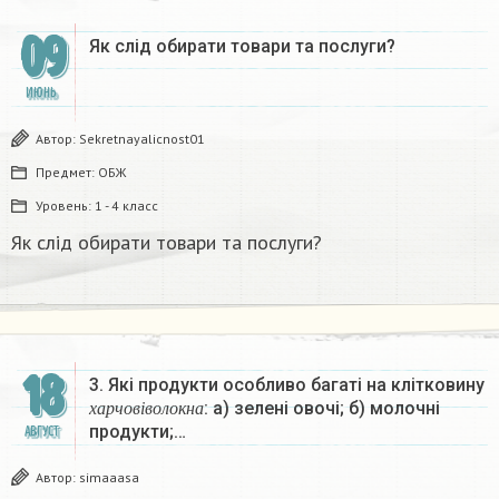
09
Як слід обирати товари та послуги?​
ИЮНЬ
Автор:
Sekretnayalicnost01
Предмет:
ОБЖ
Уровень:
1 - 4 класс
Як слід обирати товари та послуги?​
18
3. Які продукти особливо багаті на клітковину
х
а
р
ч
о
в
і
в
о
л
о
к
н
а
: a) зелені овочі; б) молочні
х
а
р
ч
о
в
і
в
о
л
о
к
н
а
продукти;…
АВГУСТ
Автор:
simaaasa