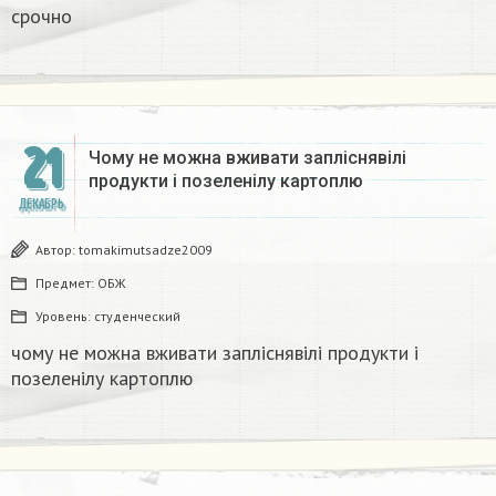
срочно
21
Чому не можна вживати запліснявілі
продукти і позеленілу картоплю
ДЕКАБРЬ
Автор:
tomakimutsadze2009
Предмет:
ОБЖ
Уровень:
студенческий
чому не можна вживати запліснявілі продукти і
позеленілу картоплю