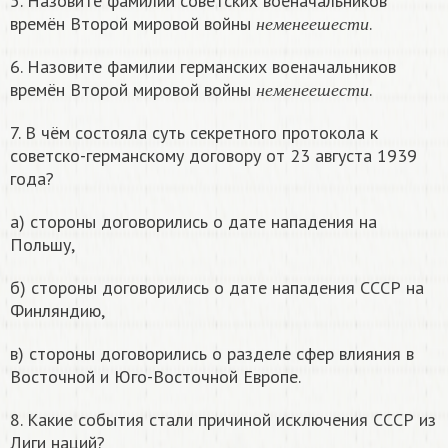
5. Назовите фамилии советских военачальников
н
е
м
е
н
е
е
ш
е
с
т
и
времён Второй мировой войны
.
н
е
м
е
н
е
е
ш
е
с
т
и
6. Назовите фамилии германских военачальников
н
е
м
е
н
е
е
ш
е
с
т
и
времён Второй мировой войны
.
н
е
м
е
н
е
е
ш
е
с
т
и
7. В чём состояла суть секретного протокола к
советско-германскому договору от 23 августа 1939
года?
а) стороны договорились о дате нападения на
Польшу,
б) стороны договорились о дате нападения СССР на
Финляндию,
в) стороны договорились о разделе сфер влияния в
Восточной и Юго-Восточной Европе.
8. Какие события стали причиной исключения СССР из
Лиги наций?