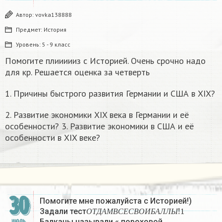
Автор:
vovka138888
Предмет:
История
Уровень:
5 - 9 класс
Помогите плиииииз с Историей. Очень срочно надо
для кр. Решается оценка за четверть
1. Причины быстрого развития Германии и США в XIX?
2. Развитие экономики XIX века в Германии и её
особенности? 3. Развитие экономики в США и её
особенности в XIX веке?
30
Помогите мне пожалуйста с Историей!)
О
Т
Д
А
М
В
С
Е
С
В
О
И
Б
А
Л
Л
Ы
!
1
Задали тест
О
Т
Д
А
М
В
С
Е
С
В
О
И
Б
А
Л
Л
Ы
Балканы называли « пороховой…
ИЮЛЬ