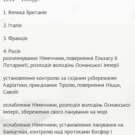
р
р
1. Велика Британія
2. Італія
3. Франція
4. Росія
розчленування Німеччини, повернення Ельзасу й
Лотарингії, розподіл володінь Османської імперії
установлення контролю за східним узбережжям
Адріатики, приєднання Тіролю, повернення Ніцци,
Савойї
ослаблення Німеччини, розподіл володінь Османської
імперії, збереження свого панування на морі
ослаблення Німеччини, установлення панування на
Балка¬нах, контролю над протоками Босфор і