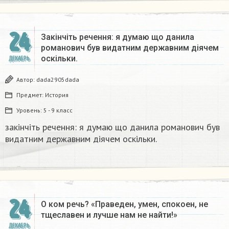
24
Закінчіть речення: я думаю що данила
романович був видатним державним діячем
оскільки.
ДЕКАБРЬ
Автор:
dada2905dada
Предмет:
История
Уровень:
5 - 9 класс
закінчіть речення: я думаю що данила романович був
видатним державним діячем оскільки.
24
О ком речь? «Праведен, умен, спокоен, не
тщеславен и лучше нам не найти!»
ДЕКАБРЬ