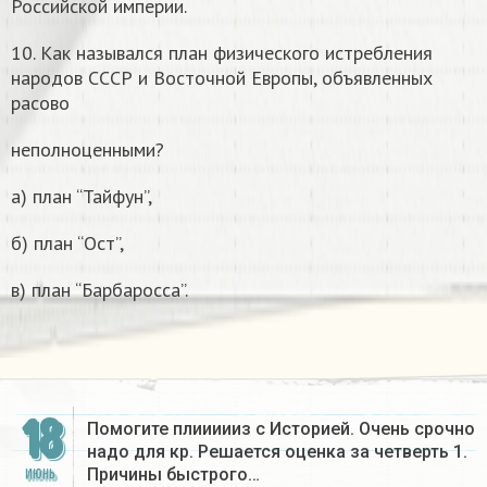
Российской империи.
10. Как назывался план физического истребления
народов СССР и Восточной Европы, объявленных
расово
неполноценными?
а) план “Тайфун”,
б) план “Ост”,
в) план “Барбаросса”.
18
Помогите плиииииз с Историей. Очень срочно
надо для кр. Решается оценка за четверть 1.
Причины быстрого…
ИЮНЬ