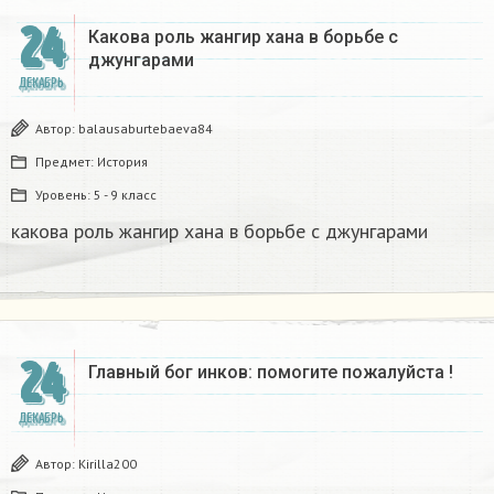
24
Какова роль жангир хана в борьбе с
джунгарами​
ДЕКАБРЬ
Автор:
balausaburtebaeva84
Предмет:
История
Уровень:
5 - 9 класс
какова роль жангир хана в борьбе с джунгарами​
24
Главный бог инков: помогите пожалуйста !
ДЕКАБРЬ
Автор:
Kirilla200