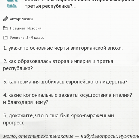
третья республика?…
ИЮЛЬ
Автор:
Vasik0
Предмет:
История
Уровень:
5 - 9 класс
1. укажите основные черты викторианской эпохи.
2. как образовалась вторая империя и третья
республика?
3. как германия добилась европейского лидерства?
4. какие колониальные захваты осуществила италия?
и благодаря чему?
5, докажите, что в сша был ярко-выраженный
прогресс
м
о
л
ю
,
о
т
в
е
т
ь
т
е
х
о
т
ь
н
а
к
а
к
и
е
−
н
и
б
у
д
ь
в
о
п
р
о
с
ы
.
н
у
ж
н
о
н
а
п
м
о
л
ю
о
т
в
е
т
ь
т
е
х
о
т
ь
н
а
к
а
к
и
е
н
и
б
у
д
ь
в
о
п
р
о
с
ы
н
у
ж
н
о
н