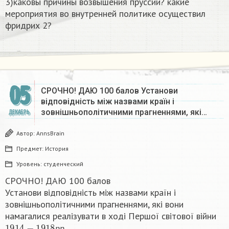
3)каковы причины возвышения пруссии? какие
мероприятия во внутренней политике осуществил
фридрих 2?​
05
СРОЧНО! ДАЮ 100 балов Установи
відповідність між назвами країн і
зовнішньополітичними прагненнями, які…
ДЕКАБРЬ
Автор:
AnnsBrain
Предмет:
История
Уровень:
студенческий
СРОЧНО! ДАЮ 100 балов
Установи відповідність між назвами країн і
зовнішньополітичними прагненнями, які вони
намагалися реалізувати в ході Першої світової війни
1914
−
1918
р
р
.