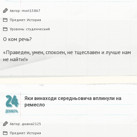
Автор:
morl15867
Предмет:
История
Уровень:
студенческий
О ком речь?
«Праведен, умен, спокоен, не тщеславен и лучше нам
не найти!»
24
Яки винаходи середньовича вплинули на
ремесло
ДЕКАБРЬ
Автор:
диана2125
Предмет:
История