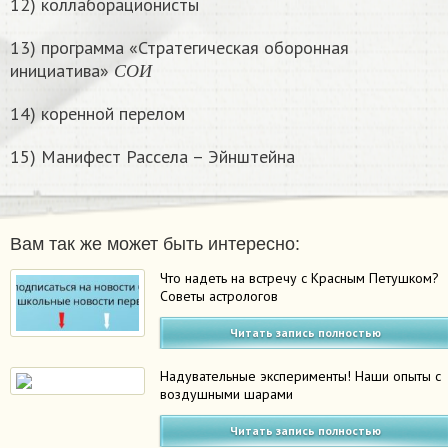
12) коллаборационисты
13) программа «Стратегическая оборонная
С
О
И
инициатива»
С
О
И
14) коренной перелом
15) Манифест Рассела – Эйнштейна
Вам так же может быть интересно:
Что надеть на встречу с Красным Петушком?
Советы астрологов
Читать запись полностью
Надувательные эксперименты! Наши опыты с
воздушными шарами
Читать запись полностью