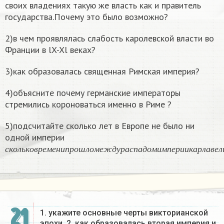
своих владениях такую же власть как и правитель
государства.Почему это было возможно?
2)в чем проявлялась слабость каролевской власти во
Франции в lX-Xl веках?
3)как образовалась священная Римская империя?
4)объясните почему германские императоры
стремились короноваться именно в Риме ?
5)подсчитайте сколько лет в Европе не было ни
одной империи
с
к
о
л
ь
к
о
в
р
е
м
е
н
и
п
р
о
ш
л
о
м
е
ж
д
у
р
а
с
п
а
д
о
м
и
м
п
е
р
и
и
к
а
р
л
а
с
к
о
л
ь
к
о
в
р
е
м
е
н
и
п
р
о
ш
л
о
м
е
ж
д
у
р
а
с
п
а
д
о
м
и
м
п
е
р
и
и
к
а
р
л
а
в
е
л
21
1. укажите основные черты викторианской
эпохи. 2. как образовалась вторая империя и