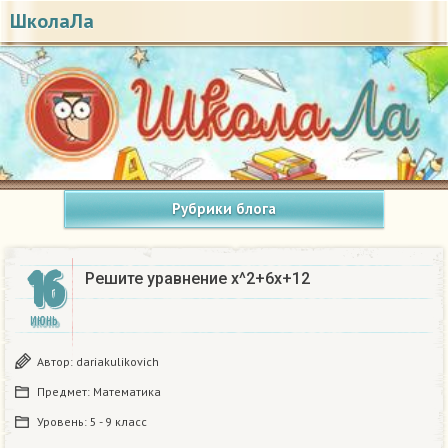
ШколаЛа
Рубрики блога
16
Решите уравнение x^2+6x+12
ИЮНЬ
Автор:
dariakulikovich
Предмет:
Математика
Уровень:
5 - 9 класс