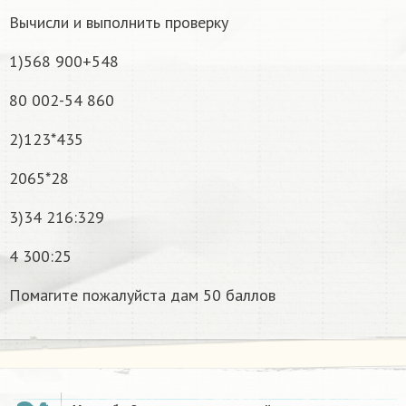
Вычисли и выполнить проверку
1)568 900+548
80 002-54 860
2)123*435
2065*28
3)34 216:329
4 300:25
Помагите пожалуйста дам 50 баллов
x
−
1