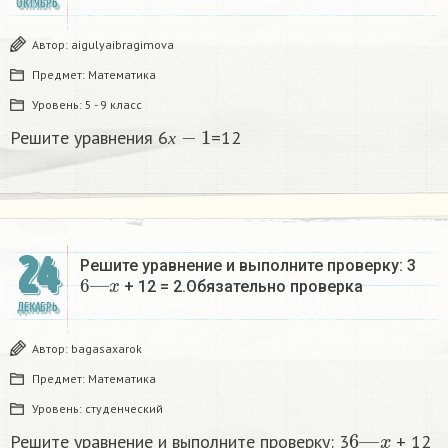
ОКТЯБРЬ
Автор:
aigulyaibragimova
Предмет:
Математика
Уровень:
5 - 9 класс
х
−
1
Решите уравнения 6
=12
х
24
Решите уравнение и выполните проверку: 3
6
—
x
+ 12 = 2.Обязательно проверка
ДЕКАБРЬ
Автор:
bagasaxarok
Предмет:
Математика
Уровень:
студенческий
6
—
x
Решите уравнение и выполните проверку: 3
+ 12