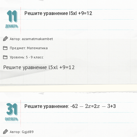
11
Решите уравнение l5xl +9=12
ДЕКАБРЬ
Автор:
azamatmakambet
Предмет:
Математика
Уровень:
5 - 9 класс
Решите уравнение l5xl +9=12
2
−
2
x
x
−
3
31
Решите уравнение: -6
=2
+3
ОКТЯБРЬ
Автор:
Ggjd89