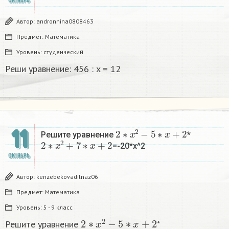
ОКТЯБРЬ
Автор:
andronnina0808463
Предмет:
Математика
Уровень:
студенческий
Реши уравнение: 456 : x = 12​
2
∗
x
2
−
5
∗
x
+
2
11
Решите уравнение
*
2
∗
x
2
+
7
∗
x
+
2
=-20*x^2
ОКТЯБРЬ
Автор:
kenzebekovadilnaz06
Предмет:
Математика
Уровень:
5 - 9 класс
2
∗
x
2
−
5
∗
x
+
2
Решите уравнение
*
2
∗
x
2
+
7
∗
x
+
2