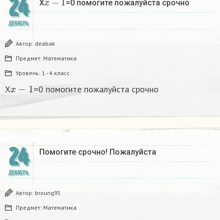
24
X
=0 помогите пожалуйста срочно
ДЕКАБРЬ
Автор:
deabak
Предмет:
Математика
Уровень:
1 - 4 класс
x
−
1
X
=0 помогите пожалуйста срочно
24
Помогите срочно! Пожалуйста
ДЕКАБРЬ
Автор:
broung95
Предмет:
Математика