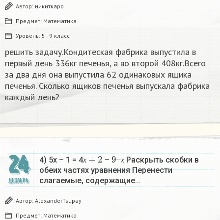
Автор:
никиткаро
Предмет:
Математика
Уровень:
5 - 9 класс
решить задачу.Кондитеская фабрика выпустила в
первый день 336кг печенья, а во второй 408кг.Всего
за два дня она выпустила 62 одинаковых ящика
печенья. Сколько ящиков печенья выпускала фабрика
каждый день?
х
+
2
9
х
–
24
4) 5х – 1 = 4
–
Раскрыть скобки в
х
х
обеих частях уравнения Перенести
слагаемые, содержащие…
ДЕКАБРЬ
Автор:
AlexanderTsupay
Предмет:
Математика