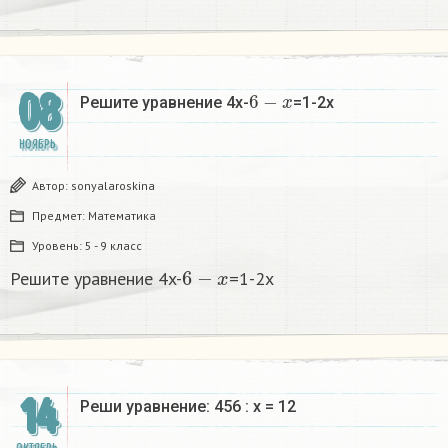
6
−
x
08
Решите уравнение 4x-
=1-2x
НОЯБРЬ
Автор:
sonyalaroskina
Предмет:
Математика
Уровень:
5 - 9 класс
6
−
x
Решите уравнение 4x-
=1-2x
14
Реши уравнение: 456 : x = 12​