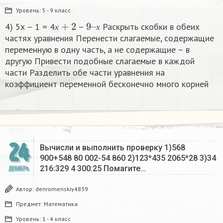
Уровень:
5 - 9 класс
х
+
2
9
х
–
4) 5х – 1 = 4
–
Раскрыть скобки в обеих
х
х
частях уравнения Перенести слагаемые, содержащие
переменную в одну часть, а не содержащие – в
другую Привести подобные слагаемые в каждой
части Разделить обе части уравнения на
коэффициент переменной бесконечно много корней​
24
Вычисли и выполнить проверку 1)568
900+548 80 002-54 860 2)123*435 2065*28 3)34
216:329 4 300:25 Помагите…
ДЕКАБРЬ
Автор:
denromenskiy4839
Предмет:
Математика
Уровень:
1 - 4 класс