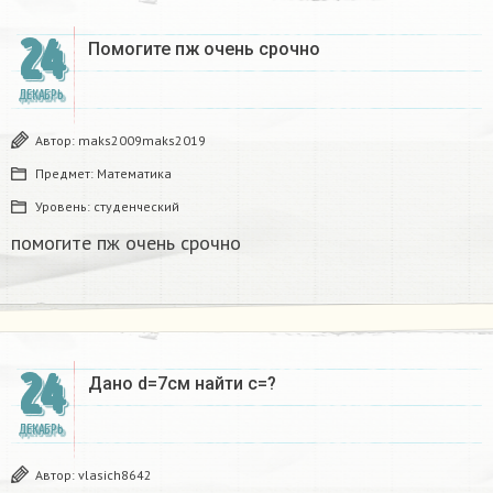
24
Помогите пж очень срочно​
ДЕКАБРЬ
Автор:
maks2009maks2019
Предмет:
Математика
Уровень:
студенческий
помогите пж очень срочно​
24
Дано d=7см найти с=?​
ДЕКАБРЬ
Автор:
vlasich8642