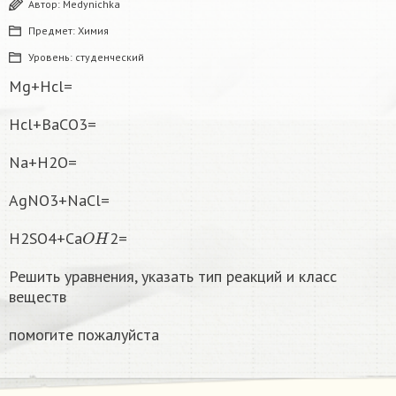
Автор:
Medynichka
Предмет:
Химия
Уровень:
студенческий
Mg+Hcl=
Hcl+BaCO3=
Na+H2O=
AgNO3+NaCl=
O
H
H2SO4+Ca
2=
Решить уравнения, указать тип реакций и класс
веществ
помогите пожалуйста