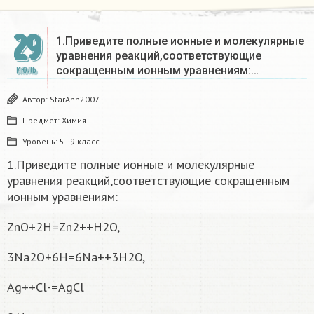
29
1.Приведите полные ионные и молекулярные
уравнения реакций,соответствующие
сокращенным ионным уравнениям:…
ИЮЛЬ
Автор:
StarAnn2007
Предмет:
Химия
Уровень:
5 - 9 класс
1.Приведите полные ионные и молекулярные
уравнения реакций,соответствующие сокращенным
ионным уравнениям:
ZnO+2H=Zn2++H2O,
3Na2O+6H=6Na++3H2O,
Ag++Cl-=AgCl