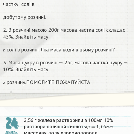
частку
солі в
добутому розчині.
2. В розчині масою 200г масова частка солі складас
45%. Знайдіть масу
г
солі в розчині. Яка маса води в цьому розчинi?
г
3. Маса цукру в розчині — 25г, масова частка цукру —
10%. Знайдіть масу
г
розчину.ПОМОГИТЕ ПОЖАЛУЙСТА
г
24
3,56 г железа растворили в 100мл 10%
р
=
1
,
05
г
м
л
раствора соляной кислоты
.
р
г
м
л
массовая доля хлороводорода…
ДЕКАБРЬ