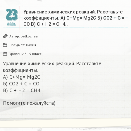
23
Уравнение химических реакций. Расставьте
коэффициенты. А) С+Мg= Mg2C Б) СО2 + С =
СО В) С + Н2 = СН4…
ИЮЛЬ
Автор:
belkozhaa
Предмет:
Химия
Уровень:
5 - 9 класс
Уравнение химических реакций. Расставьте
коэффициенты.
А) С+Мg= Mg2C
Б) СО2 + С = СО
В) С + Н2 = СН4
Помогите пожалуйста) ​