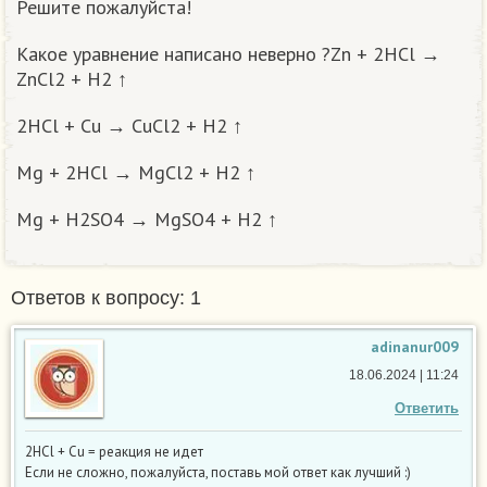
Решите пожалуйста!
Какое уравнение написано неверно ?Zn + 2HCl →
ZnCl2 + H2 ↑
2HCl + Cu → CuCl2 + H2 ↑
Мg + 2HCl → MgCl2 + H2 ↑
Мg + H2SO4 → MgSO4 + H2 ↑
Ответов к вопросу: 1
adinanur009
18.06.2024 | 11:24
Ответить
2HCl + Cu = реакция не идет
Если не сложно, пожалуйста, поставь мой ответ как лучший :)