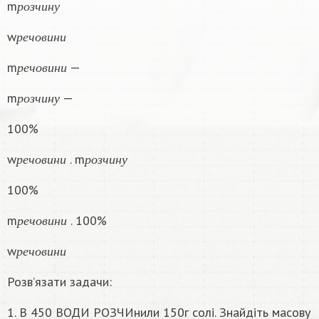
m
р
о
з
ч
и
н
у
р
е
ч
о
в
и
н
и
w
р
е
ч
о
в
и
н
и
р
е
ч
о
в
и
н
и
m
—
р
е
ч
о
в
и
н
и
р
о
з
ч
и
н
у
m
—
р
о
з
ч
и
н
у
100%
р
е
ч
о
в
и
н
и
р
о
з
ч
и
н
у
w
. m
р
е
ч
о
в
и
н
и
р
о
з
ч
и
н
у
100%
р
е
ч
о
в
и
н
и
m
. 100%
р
е
ч
о
в
и
н
и
р
е
ч
о
в
и
н
и
w
р
е
ч
о
в
и
н
и
Розв’язати задачи:
1. В 450 ВОДИ РОЗЧИнили 150г солі. Знайдіть масову