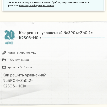
Нажимая на кнопку я даю согласие на обработку персональных данных и
принимаю
политику конфиденциальности
.
20
Как решить уравнения? Na3PO4+ZnCl2=
K2SO3+HCl= .
АВГУСТ
Автор:
elnurulyfamily
Предмет:
Химия
Уровень:
5 - 9 класс
Как решить уравнения?
Na3PO4+ZnCl2=
K2SO3+HCl=
.