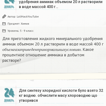
удобрения аммиак объемом 20 л растворили
в воде массой 400 г…
ДЕКАБРЬ
Автор:
LolIHackYouTube
Предмет:
Химия
Уровень:
5 - 9 класс
Для приготовления жидкого минерального удобрения
аммиак объемом 20 л растворили в воде массой 400 г
о
б
ъ
е
м
г
а
з
а
п
р
и
в
е
д
е
н
п
р
и
н
о
р
м
а
л
ь
н
ы
х
у
с
л
о
в
и
я
х
. Какое
о
б
ъ
е
м
г
а
з
а
п
р
и
в
е
д
е
н
п
р
и
н
о
р
м
а
л
ь
н
ы
х
у
с
л
о
в
и
я
х
процентное отношение аммиака в добытом
растворе?
24
Для синтезу хлоридної кислоти було взято 32
кг водню. обчислити масу хлороводню що
утворився​
ДЕКАБРЬ