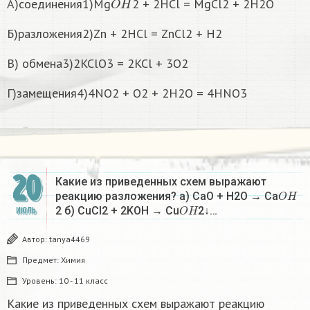
А)соединения1)Mg
2 + 2HCl = MgCl2 + 2H2O
Б)разложения2)Zn + 2HCl = ZnCl2 + H2
В) обмена3)2KClO3 = 2KCl + 3O2
Г)замещения4)4NO2 + O2 + 2H2O = 4HNO3
20
Какие из приведенных схем выражают
O
H
реакцию разложения? а) CaO + H2O → Ca
O
H
2 б) CuCl2 + 2KOH → Cu
2↓…
ИЮЛЬ
Автор:
tanya4469
Предмет:
Химия
Уровень:
10 - 11 класс
Какие из приведенных схем выражают реакцию