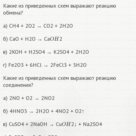
Какие из приведенных схем выражают реакцию
обмена?
а) CH4 + 2O2 → CO2 + 2H2O
O
H
б) CaO + H2O → Ca
2
в) 2KOH + H2SO4 → K2SO4 + 2H2O
г) Fe2O3 + 6HCl → 2FeCl3 + 3H2O
Какие из приведенных схем выражают реакцию
соединения?
а) 2NO + O2 → 2NO2
б) 4HNO3 → 2H2O + 4NO2 + O2↑
O
H
в) CuSO4 + 2NaOH → Cu
2↓ + Na2SO4