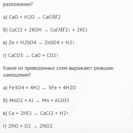
разложения?
O
H
а) CaO + H2O → Ca
2
O
H
б) CuCl2 + 2KOH → Cu
2↓ + 2KCl
в) Zn + H2SO4 → ZnSO4 + H2↑
г) CaCO3 → CaO + CO2↑
Какие из приведенных схем выражают реакцию
замещения?
а) Fe3O4 + 4H2 → 3Fe + 4H2O
б) MnO2 + Al → Mn + Al2O3
в) Ca + 2HCl → CaCl2 + H2↑
г) 2NO + O2 → 2NO2