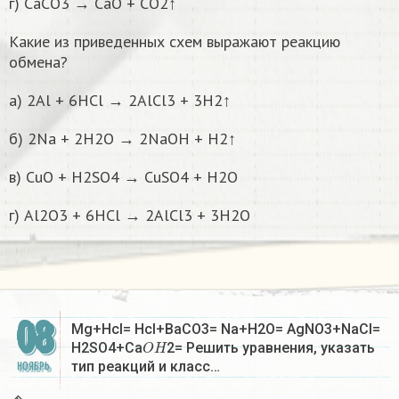
г) CaCO3 → CaO + CO2↑
Какие из приведенных схем выражают реакцию
обмена?
а) 2Al + 6HCl → 2AlCl3 + 3H2↑
б) 2Na + 2H2O → 2NaOH + H2↑
в) CuO + H2SO4 → CuSO4 + H2O
г) Al2O3 + 6HCl → 2AlCl3 + 3H2O
08
Mg+Hcl= Hcl+BaCO3= Na+H2O= AgNO3+NaCl=
O
H
H2SO4+Ca
2= Решить уравнения, указать
тип реакций и класс…
НОЯБРЬ