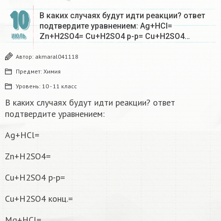
10
В каких случаях будут идти реакции? ответ
подтвердите уравнением: Ag+HCl=
Zn+H2SO4= Cu+H2SO4 р-р= Cu+H2SO4…
ИЮЛЬ
Автор:
akmaral041118
Предмет:
Химия
Уровень:
10 - 11 класс
В каких случаях будут идти реакции? ответ
подтвердите уравнением:
Ag+HCl=
Zn+H2SO4=
Cu+H2SO4 р-р=
Cu+H2SO4 конц.=
Mg+HCl=