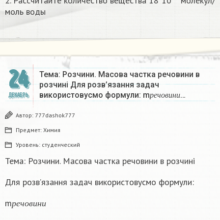
2. Рассчитайте количество вещества 18*10²³ молекул/
моль воды
24
Тема: Розчини. Масова частка речовини в
розчині Для розв’язання задач
р
е
ч
о
в
и
н
и
використовусмо формули: m
…
ДЕКАБРЬ
р
е
ч
о
в
и
н
и
Автор:
777dashok777
Предмет:
Химия
Уровень:
студенческий
Тема: Розчини. Масова частка речовини в розчині
Для розв’язання задач використовусмо формули:
р
е
ч
о
в
и
н
и
m
р
е
ч
о
в
и
н
и
р
о
з
ч
и
н
у