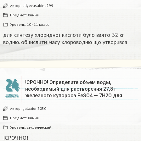
Автор:
aliyevasabina299
Предмет:
Химия
Уровень:
10 - 11 класс
для синтезу хлоридної кислоти було взято 32 кг
водню. обчислити масу хлороводню що утворився​
24
!СРОЧНО! Определите объем воды,
необходимый для растворения 27,8 г
железного купороса FeSO4 — 7Н2О для…
ДЕКАБРЬ
Автор:
galaxion2050
Предмет:
Химия
Уровень:
студенческий
!СРОЧНО!