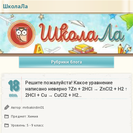
ШколаЛа
Рубрики блога
18
Решите пожалуйста! Какое уравнение
написано неверно ?Zn + 2HCl → ZnCl2 + H2 ↑
2HCl + Cu → CuCl2 + H2…
ИЮНЬ
Автор:
mrbakirdin01
Предмет:
Химия
Уровень:
5 - 9 класс