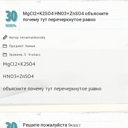
30
MgCl2+K2SO4 HNO3+ZnSO4 объясните
почему тут перечеркнутое равно
НОЯБРЬ
Автор:
lenamalikovskij
Предмет:
Химия
Уровень:
5 - 9 класс
MgCl2+K2SO4
HNO3+ZnSO4
объясните почему тут перечеркнутое равно
9
к
л
а
с
с
Решите пожалуйста
к
л
а
с
с