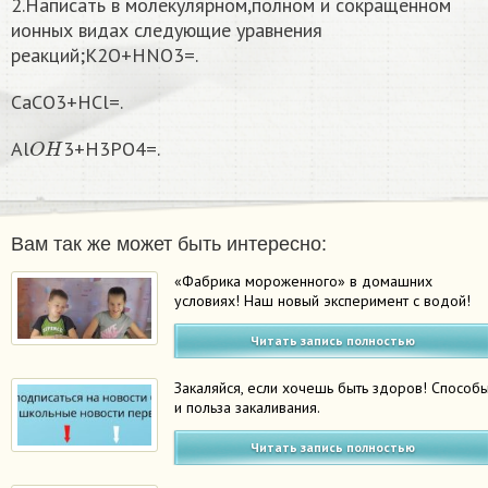
2.Написать в молекулярном,полном и сокращенном
ионных видах следующие уравнения
реакций;K2O+HNO3=.
CaCO3+HCl=.
O
H
Al
3+H3PO4=.
Вам так же может быть интересно:
«Фабрика мороженного» в домашних
условиях! Наш новый эксперимент с водой!
Читать запись полностью
Закаляйся, если хочешь быть здоров! Способ
и польза закаливания.
Читать запись полностью