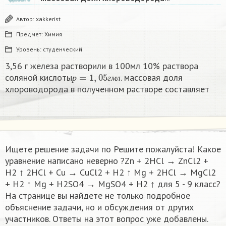
Автор:
xakkerist
Предмет:
Химия
Уровень:
студенческий
3,56 г железа растворили в 100мл 10% раствора
р
=
1
,
05
г
м
л
соляной кислоты
. массовая доля
р
г
м
л
хлороводорода в полученном растворе составляет
Ищете решение задачи по Решите пожалуйста! Какое
уравнение написано неверно ?Zn + 2HCl → ZnCl2 +
H2 ↑ 2HCl + Cu → CuCl2 + H2 ↑ Мg + 2HCl → MgCl2
+ H2 ↑ Мg + H2SO4 → MgSO4 + H2 ↑ для 5 - 9 класс?
На странице вы найдете не только подробное
объяснение задачи, но и обсуждения от других
участников. Ответы на этот вопрос уже добавлены.