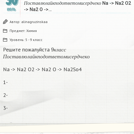
30
П
о
с
т
а
в
л
ю
л
а
й
к
п
о
д
о
т
в
е
т
о
м
и
с
е
р
д
ч
е
к
о
Na -> Na2 O2
П
о
с
т
а
в
л
ю
л
а
й
к
п
о
д
о
т
в
е
т
о
м
и
с
е
р
д
ч
е
к
о
-> Na2 O ->…
ИЮЛЬ
Автор:
alinagruzinskaa
Предмет:
Химия
Уровень:
5 - 9 класс
9
к
л
а
с
с
Решите пожалуйста
П
о
с
т
а
в
л
ю
л
а
й
к
п
о
д
о
т
в
е
т
о
м
и
с
е
р
д
ч
е
к
о
к
л
а
с
с
П
о
с
т
а
в
л
ю
л
а
й
к
п
о
д
о
т
в
е
т
о
м
и
с
е
р
д
ч
е
к
о
Na -> Na2 O2 -> Na2 O -> Na2So4
1-
2-
3-