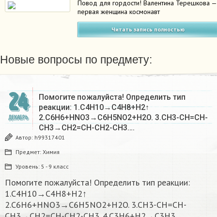
Повод для гордости! Валентина Терешкова —
первая женщина космонавт
Читать запись полностью
Новые вопросы по предмету:
24
Помогите пожалуйста! Определить тип
реакции: 1.C4H10→C4H8+H2↑
2.C6H6+HNO3→C6H5NO2+H2O. 3.CH3-CH=CH-
ДЕКАБРЬ
CH3→CH2=CH-CH2-CH3….
Автор:
h99317401
Предмет:
Химия
Уровень:
5 - 9 класс
Помогите пожалуйста! Определить тип реакции:
1.C4H10→C4H8+H2↑
2.C6H6+HNO3→C6H5NO2+H2O. 3.CH3-CH=CH-
CH3→CH2=CH-CH2-CH3. 4.C3H6+H2→C3H3