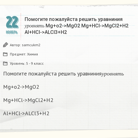
22
Помогите пожалуйста решить уравниния
у
р
о
в
н
я
т
ь
Mg+o2->MgO2 Mg+HCl->MgCl2+H2
у
р
о
в
н
я
т
ь
Al+HCl->ALCl3+H2
НОЯБРЬ
Автор:
samcukm2
Предмет:
Химия
Уровень:
5 - 9 класс
у
р
о
в
н
я
т
ь
Помогите пожалуйста решить уравниния
у
р
о
в
н
я
т
ь
Mg+o2->MgO2
Mg+HCl->MgCl2+H2
Al+HCl->ALCl3+H2