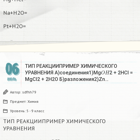
Na+H2O=
Pt+H2O=
06
ТИП РЕАКЦИИПРИМЕР ХИМИЧЕСКОГО
O
H
УРАВНЕНИЯ А)соединения1)Mg
2 + 2HCl =
MgCl2 + 2H2O Б)разложения2)Zn…
ИЮЛЬ
Автор:
sdfhh79
Предмет:
Химия
Уровень:
5 - 9 класс
ТИП РЕАКЦИИПРИМЕР ХИМИЧЕСКОГО
УРАВНЕНИЯ
O
H