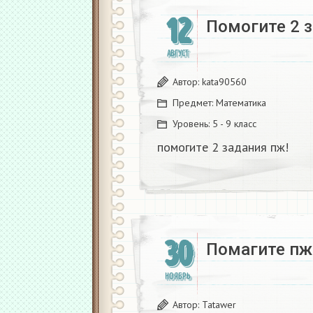
12
Помогите 2 з
АВГУСТ
Автор:
kata90560
Предмет:
Математика
Уровень:
5 - 9 класс
помогите 2 задания пж!
30
Помагите пж 
НОЯБРЬ
Автор:
Tatawer