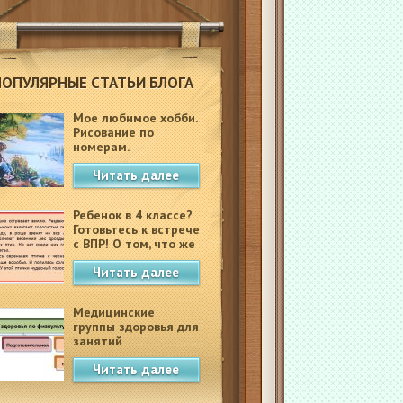
ПОПУЛЯРНЫЕ СТАТЬИ БЛОГА
Мое любимое хобби.
Рисование по
номерам.
Читать далее
Ребенок в 4 классе?
Готовьтесь к встрече
с ВПР! О том, что же
это такое.
Читать далее
Медицинские
группы здоровья для
занятий
физкультурой в
Читать далее
школе