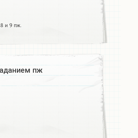
8 и 9 пж.
заданием пж