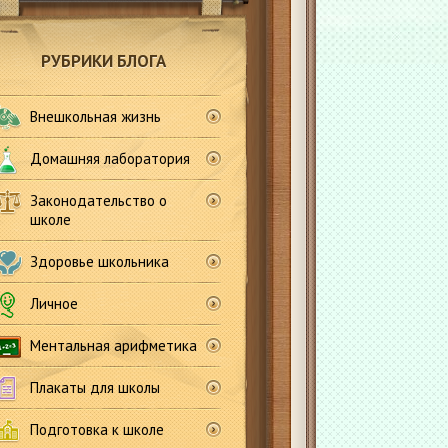
РУБРИКИ БЛОГА
Внешкольная жизнь
Домашняя лаборатория
Законодательство о
школе
Здоровье школьника
Личное
Ментальная арифметика
Плакаты для школы
Подготовка к школе