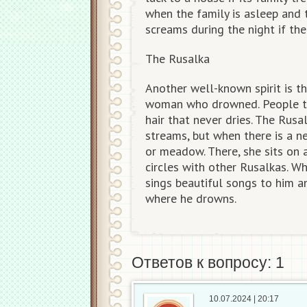
when the family is asleep and 
screams during the night if ther
The Rusalka
Another well-known spirit is th
woman who drowned. People th
hair that never dries. The Rusa
streams, but when there is a 
or meadow. There, she sits on 
circles with other Rusalkas. 
sings beautiful songs to him 
where he drowns.
Ответов к вопросу: 1
10.07.2024 | 20:17