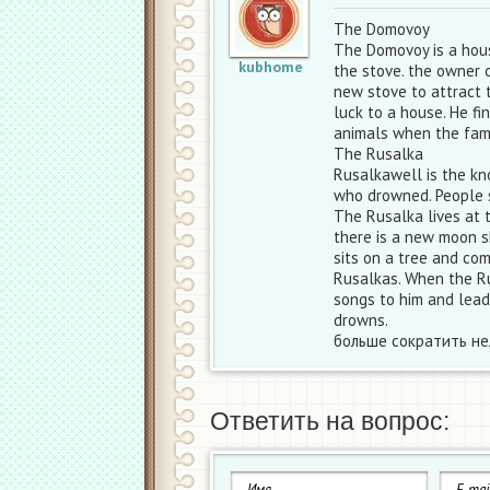
The Domovoy
The Domovoy is a hous
kubhome
the stove. the owner 
new stove to attract 
luck to a house. He fi
animals when the famil
The Rusalka
Rusalkawell is the kno
who drowned. People s
The Rusalka lives at 
there is a new moon s
sits on a tree and com
Rusalkas. When the R
songs to him and lead
drowns.
больше сократить не
Ответить на вопрос: