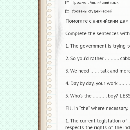
Предмет:
Английский язык
Уровень:
студенческий
Помогите с английским дам
Complete the sentences with 
1. The government is trying 
2. So you’d rather ………. ca
3. We need …… talk and mo
4. Day by day, your work …
5. Who’s the ………. boy? LES
Fill in “the” where necessary.
1. The current legislation of
respects the rights of the ind