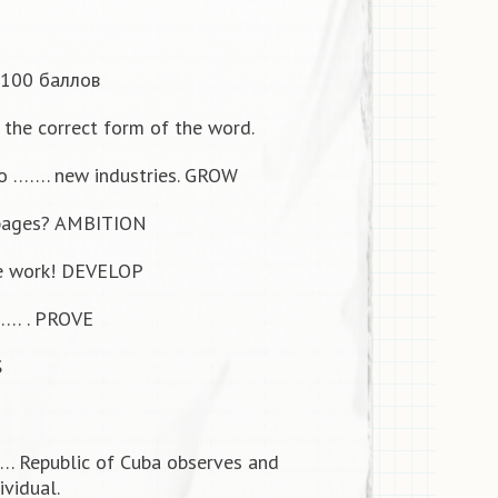
 100 баллов
the correct form of the word.
to ……. new industries. GROW
bbages? AMBITION
re work! DEVELOP
……… . PROVE
S
 …. Republic of Cuba observes and
ividual.