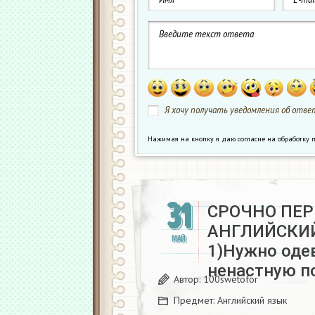
Я хочу получать уведомления об ответ
Нажимая на кнопку я даю согласие на обработк
31
СРОЧНО ПЕР
АНГЛИЙСКИЙ
МАЙ
1)Нужно одев
ненастную п
Автор:
100swetofor
Предмет:
Английский язык