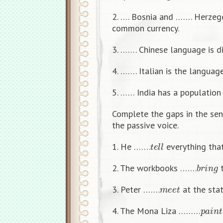
2. …. Bosnia and ……. Herzegov
common currency.
3. ……. Chinese language is dif
4. ……. Italian is the languag
5. …… India has a population 
Complete the gaps in the sen
the passive voice.
t
e
l
l
1. He …….
everything tha
b
r
i
n
g
2. The workbooks …….
t
m
e
e
t
3. Peter …….
at the stat
p
a
i
n
t
4. The Mona Liza ………