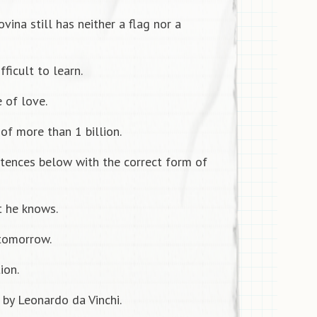
ina still has neither a flag nor a
ficult to learn.
e of love.
of more than 1 billion.
tences below with the correct form of
t he knows.
omorrow.
ion.
by Leonardo da Vinchi.