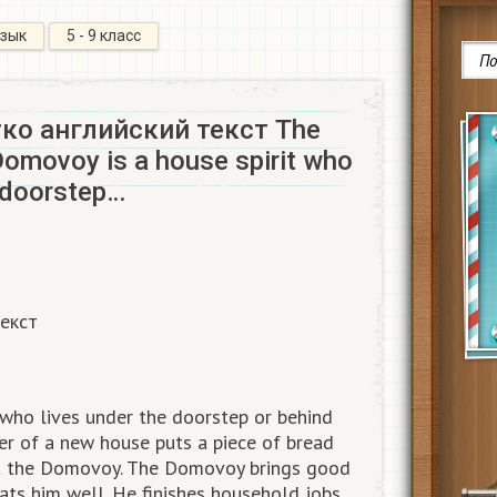
язык
5 - 9 класс
ко английский текст The
movoy is a house spirit who
e doorstep…
текст
 who lives under the doorstep or behind
er of a new house puts a piece of bread
ct the Domovoy. The Domovoy brings good
reats him well. He finishes household jobs