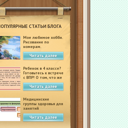
ПОПУЛЯРНЫЕ СТАТЬИ БЛОГА
Мое любимое хобби.
Рисование по
номерам.
Читать далее
Ребенок в 4 классе?
Готовьтесь к встрече
с ВПР! О том, что же
это такое.
Читать далее
Медицинские
группы здоровья для
занятий
физкультурой в
Читать далее
школе