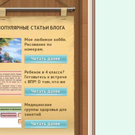
ПОПУЛЯРНЫЕ СТАТЬИ БЛОГА
Мое любимое хобби.
Рисование по
номерам.
Читать далее
Ребенок в 4 классе?
Готовьтесь к встрече
с ВПР! О том, что же
это такое.
Читать далее
Медицинские
группы здоровья для
занятий
физкультурой в
Читать далее
школе