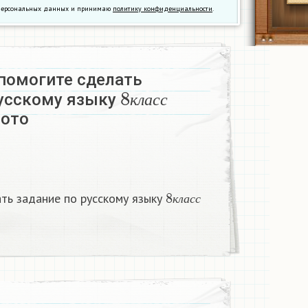
у персональных данных и принимаю
политику конфиденциальности
.
помогите сделать
8
к
л
а
с
с
русскому языку
к
л
а
с
с
фото
8
к
л
а
с
с
ть задание по русскому языку
к
л
а
с
с