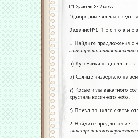
Уровень:
5 - 9 класс
Однородные члены предложе
Задание№1. Т е с т о в ы е з
1. Найдите предложения с
з
н
а
к
и
п
р
е
п
и
н
а
н
и
я
н
е
р
а
с
з
н
а
к
и
п
р
е
п
и
н
а
н
и
я
н
е
р
а
с
с
т
а
в
л
а) Кузнечики подняли свою 
б) Солнце низвергало на зе
в) Косые иглы закатного со
хрусталь весеннего неба.
г) Поезд тащился сквозь от
2. Найдите предложение с
з
н
а
к
и
п
р
е
п
и
н
а
н
и
я
н
е
р
а
с
з
н
а
к
и
п
р
е
п
и
н
а
н
и
я
н
е
р
а
с
с
т
а
в
л