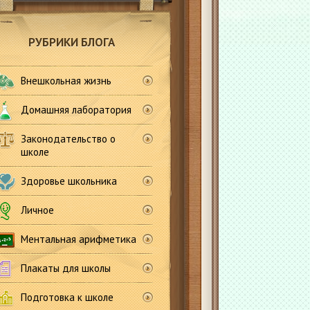
РУБРИКИ БЛОГА
Внешкольная жизнь
Домашняя лаборатория
Законодательство о
школе
Здоровье школьника
Личное
Ментальная арифметика
Плакаты для школы
Подготовка к школе