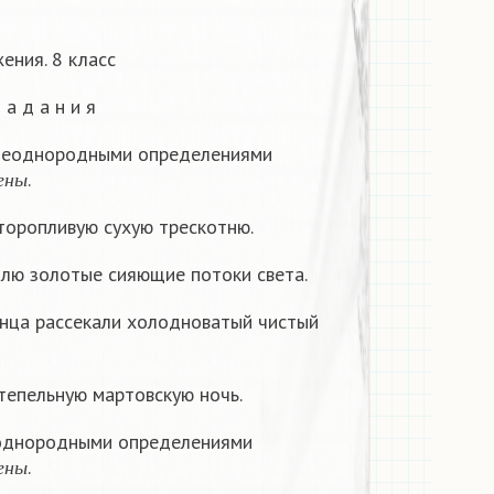
ния. 8 класс
 а д а н и я
 неоднородными определениями
с
т
а
в
л
е
н
ы
.
е
н
ы
торопливую сухую трескотню.
млю золотые сияющие потоки света.
лнца рассекали холодноватый чистый
тепельную мартовскую ночь.
 однородными определениями
с
т
а
в
л
е
н
ы
.
е
н
ы