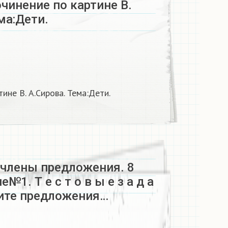
чинение по картине В.
ма:Дети.​
ине В. А.Сирова. Тема:Дети.​
члены предложения. 8
№1. Т е с т о в ы е з а д а
дите предложения…