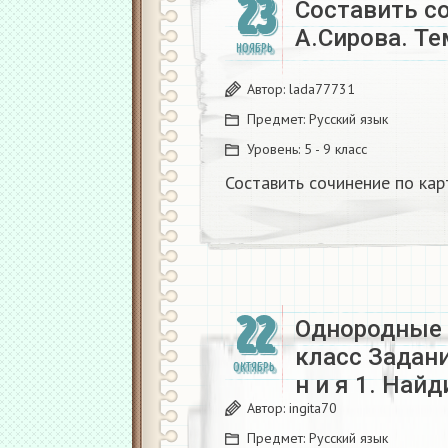
23
Составить со
А.Сирова. Те
НОЯБРЬ
Автор:
lada77731
Предмет:
Русский язык
Уровень:
5 - 9 класс
Составить сочинение по карт
22
Однородные 
класс Задание
ОКТЯБРЬ
н и я 1. Най
Автор:
ingita70
Предмет:
Русский язык