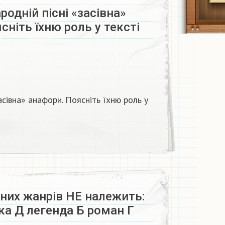
родній пісні «засівна»
сніть їхню роль у тексті
засівна» анафори. Поясніть їхню роль у
них жанрів НЕ належить:
зка Д легенда Б роман Г