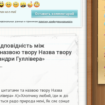
ах на e-mail
у персональных данных и принимаю
политику конфиденциальности
.
ідповідність між
назвою твору Назва твору
ндри Гуллівера»
…
іж цитатами та назвою твору Назва
лівера» А)«Хлопчику любий, іди ж до
ться радо природа мені, Як сяє сонце