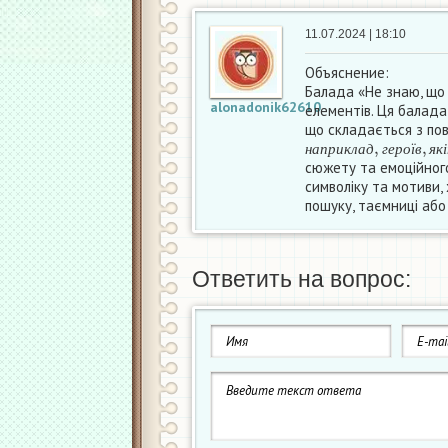
11.07.2024 | 18:10
Объяснение:
Балада «Не знаю, що 
alonadonik62610
елементів. Ця балада
що складається з пов
н
а
п
р
и
к
л
а
д
,
г
е
р
о
ї
в
,
н
а
п
р
и
к
л
а
д
г
е
р
о
ї
в
я
к
і
сюжету та емоційного
символіку та мотиви,
пошуку, таємниці або 
Ответить на вопрос: