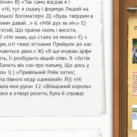
пісня» В) «Так само віддав я і
 «Ні, тут я сиджу і формую Людей на
изької Богоматері» Д) «Будь твердим в
ним давай…» 6. «Мій дух як ніч.» Е)
ятий, Що прагне скель і висоти,
7. «Не знаю, що стало зо мною.» Є) «
сум, оті тяжкі зітхання Прийшли до нас
лучаються двоє.» Ж) «Я ще вчуваю арфи
ить, Її розбудить віщий спів». 9. «Хотів
 бачить він сон про пальму, Що десь у
па» І) ) «Привільний Рейн затих;
«На півночі кедр одинокий» Й)) «Ні
щила моя рука» 12. «Вільшаний король»
ася в отворі розети, була й справді