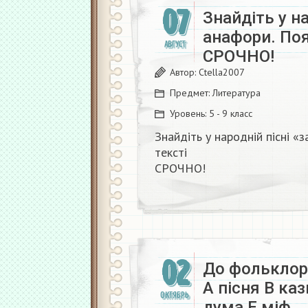
07
Знайдіть у на
анафори. Поя
АВГУСТ
СРОЧНО!​
Автор:
Ctella2007
Предмет:
Литература
Уровень:
5 - 9 класс
Знайдіть у народній пісні «
тексті
СРОЧНО!​
02
До фольклор
А пісня В ка
ОКТЯБРЬ
дума Е міф