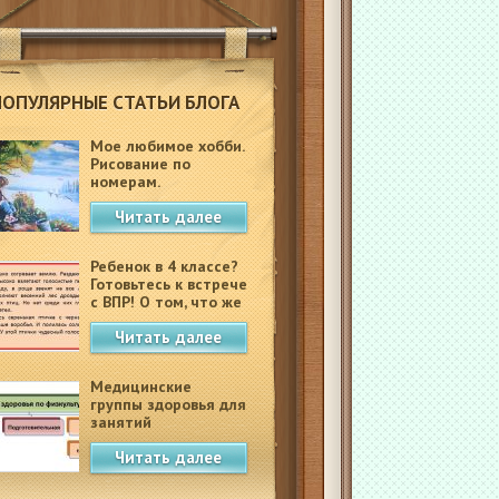
ПОПУЛЯРНЫЕ СТАТЬИ БЛОГА
Мое любимое хобби.
Рисование по
номерам.
Читать далее
Ребенок в 4 классе?
Готовьтесь к встрече
с ВПР! О том, что же
это такое.
Читать далее
Медицинские
группы здоровья для
занятий
физкультурой в
Читать далее
школе