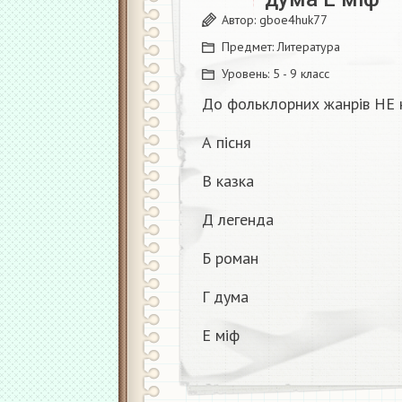
Автор:
gboe4huk77
Предмет:
Литература
Уровень:
5 - 9 класс
До фольклорних жанрів НЕ 
А пісня
В казка
Д легенда
Б роман
Г дума
Е міф