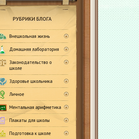
РУБРИКИ БЛОГА
Внешкольная жизнь
Домашняя лаборатория
Законодательство о
школе
Здоровье школьника
Личное
Ментальная арифметика
Плакаты для школы
Подготовка к школе