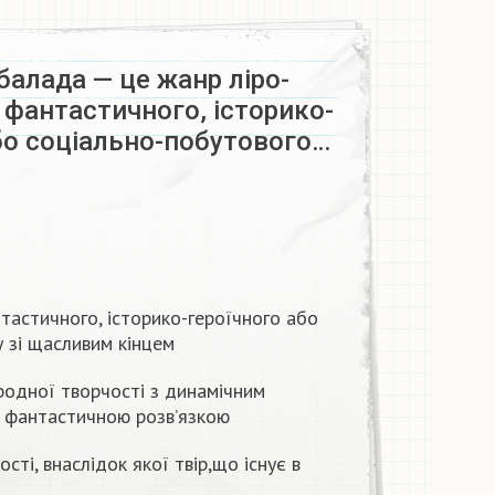
алада — це жанр ліро-
ї фантастичного, історико-
бо соціально-побутового…
нтастичного, історико-героїчного або
у зі щасливим кінцем
ародної творчості з динамічним
о фантастичною розв’язкою
сті, внаслідок якої твір,що існує в