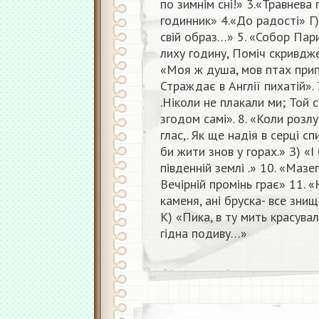
по зимнім сні!» 3.«Травнева 
годинник» 4.«До радості» Г)
свій образ…» 5. «Собор Пар
лиху годину, Поміч скривдже
«Моя ж душа, мов птах прип’
Страждає в Англії пихатій». 
.Ніколи не плакали ми; Той 
згодом самі». 8. «Коли роз
глас,. Як ще надія в серці сп
би жити знов у горах.» З) «І
південній землі .» 10. «Мазе
Вечірній промінь грає» 11. 
каменя, ані бруска- все зни
К) «Пика, в ту мить красувал
гідна подиву…»