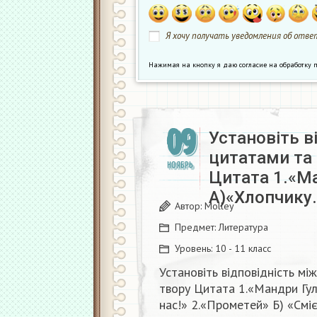
Я хочу получать уведомления об ответ
Нажимая на кнопку я даю согласие на обработк
09
Установіть в
цитатами та 
НОЯБРЬ
Цитата 1.«Ма
А)«Хлопчику
Автор:
Molley
Предмет:
Литература
Уровень:
10 - 11 класс
Установіть відповідність м
твору Цитата 1.«Мандри Гул
нас!» 2.«Прометей» Б) «Сміє