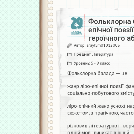
29
Фольклорна б
епічної поезі
НОЯБРЬ
героїчного а
Автор:
araylym01012008
Предмет:
Литература
Уровень:
5 - 9 класс
Фольклорна балада — це
жанр ліро-епічної поезії фа
соціально-побутового зміст
ліро-епічний жанр уснохї н
сюжетом, з трагічною, част
різновид літературної творчо
одній мові, виникає в іншій