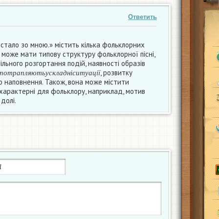
Ответить
стало зо мною.» містить кілька фольклорних
 може мати типову структуру фольклорної пісні,
ільного розгортання подій, наявності образів
я
к
і
п
о
т
р
а
п
л
я
ю
т
ь
у
с
к
л
а
д
н
і
с
и
т
у
а
ц
і
ї
, розвитку
п
о
т
р
а
п
л
я
ю
т
ь
у
с
к
л
а
д
н
і
с
и
т
у
а
ц
і
ї
 наповнення. Також, вона може містити
 характерні для фольклору, наприклад, мотив
долі.