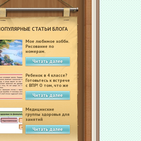
ПОПУЛЯРНЫЕ СТАТЬИ БЛОГА
Мое любимое хобби.
Рисование по
номерам.
Читать далее
Ребенок в 4 классе?
Готовьтесь к встрече
с ВПР! О том, что же
это такое.
Читать далее
Медицинские
группы здоровья для
занятий
физкультурой в
Читать далее
школе