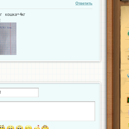
Ответить
кг кошка=4кг
: