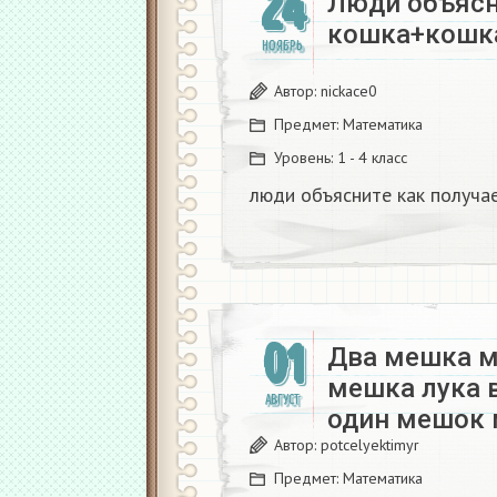
24
Люди объясн
кошка+кошк
НОЯБРЬ
Автор:
nickace0
Предмет:
Математика
Уровень:
1 - 4 класс
люди объясните как получ
01
Два мешка мо
мешка лука в
АВГУСТ
один мешок 
Автор:
potcelyektimyr
Предмет:
Математика