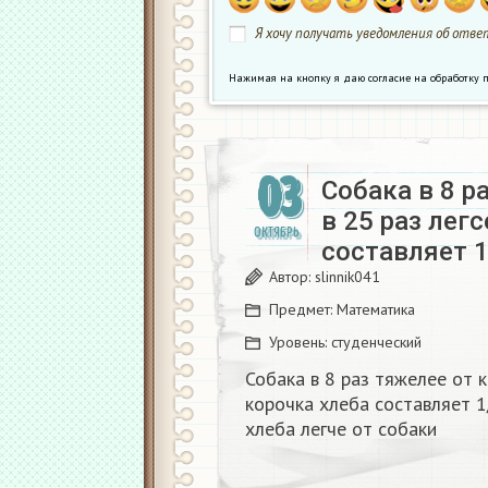
Я хочу получать уведомления об ответ
Нажимая на кнопку я даю согласие на обработк
03
Собака в 8 р
в 25 раз легс
ОКТЯБРЬ
составляет 
Автор:
slinnik041
Предмет:
Математика
Уровень:
студенческий
Собака в 8 раз тяжелее от к
корочка хлеба составляет 1
хлеба легче от собаки