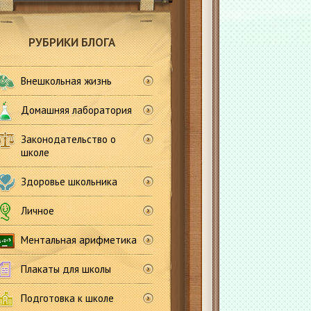
РУБРИКИ БЛОГА
Внешкольная жизнь
Домашняя лаборатория
Законодательство о
школе
Здоровье школьника
Личное
Ментальная арифметика
Плакаты для школы
Подготовка к школе