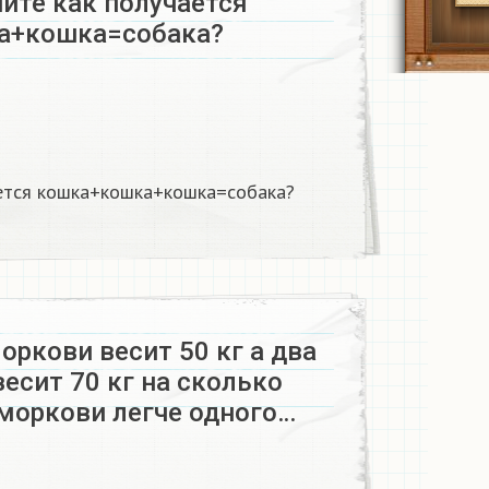
ите как получается
а+кошка=собака?
ается кошка+кошка+кошка=собака?
ркови весит 50 кг а два
есит 70 кг на сколько
моркови легче одного…