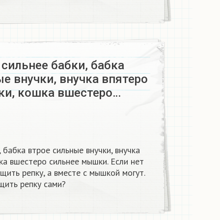
сильнее бабки, бабка
е внучки, внучка впятеро
ки, кошка вшестеро…
 бабка втрое сильные внучки, внучка
ка вшестеро сильнее мышки. Если нет
щить репку, а вместе с мышкой могут.
щить репку сами?