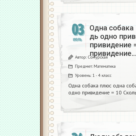
03
Одна собака 
дь одно при
ИЮЛЬ
привидение =
привидение
Автор:
Сомурская
Предмет:
Математика
Уровень:
1 - 4 класс
Одна собака плюс одна соба
одно привидение = 10 Скол