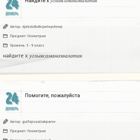
24
Найдите х
у
г
л
ы
я
с
а
м
а
н
а
з
в
а
л
а
т
а
к
ДЕКАБРЬ
Автор:
djekskdkdksjwlwpdowp
Предмет:
Геометрия
Уровень:
5 - 9 класс
у
г
л
ы
я
с
а
м
а
н
а
з
в
а
л
а
т
а
к
найдите х
у
г
л
ы
я
с
а
м
а
н
а
з
в
а
л
а
т
а
к
24
Помогите, пожалуйста ​
ДЕКАБРЬ
Автор:
gulfajruzaliakparov
Предмет:
Геометрия