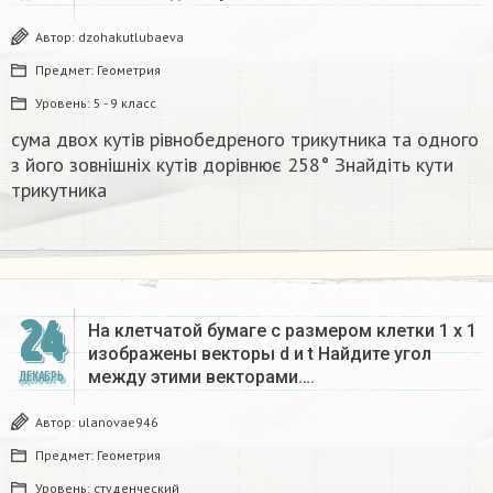
Автор:
dzohakutlubaeva
Предмет:
Геометрия
Уровень:
5 - 9 класс
сума двох кутів рівнобедреного трикутника та одного
з його зовнішніх кутів дорівнює 258° Знайдіть кути
трикутника​
24
На клетчатой бумаге с размером клетки 1 x 1
изображены векторы d и t Найдите угол
между этими векторами….
ДЕКАБРЬ
Автор:
ulanovae946
Предмет:
Геометрия
Уровень:
студенческий