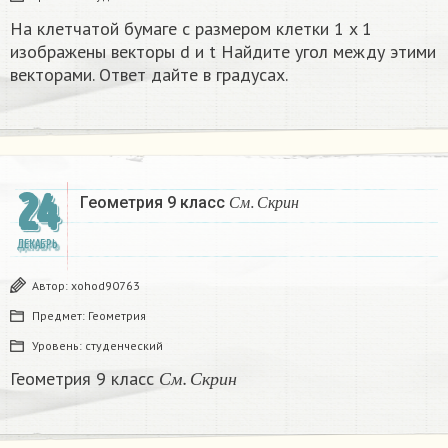
На клетчатой бумаге с размером клетки 1 x 1
изображены векторы d и t Найдите угол между этими
векторами. Ответ дайте в градусах.
24
С
м
.
С
к
р
и
н
Геометрия 9 класс
С
м
С
к
р
и
н
ДЕКАБРЬ
Автор:
xohod90763
Предмет:
Геометрия
Уровень:
студенческий
С
м
.
С
к
р
и
н
Геометрия 9 класс
С
м
С
к
р
и
н