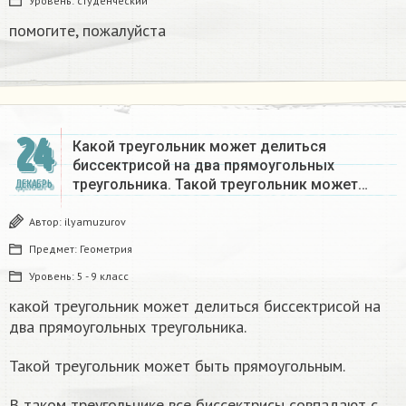
Уровень:
студенческий
помогите, пожалуйста ​
24
Какой треугольник может делиться
биссектрисой на два прямоугольных
треугольника. Такой треугольник может…
ДЕКАБРЬ
Автор:
ilyamuzurov
Предмет:
Геометрия
Уровень:
5 - 9 класс
какой треугольник может делиться биссектрисой на
два прямоугольных треугольника.
Такой треугольник может быть прямоугольным.
В таком треугольнике все биссектрисы совпадают с