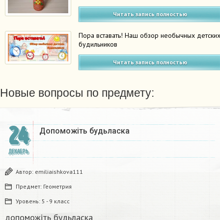
Читать запись полностью
Пора вставать! Наш обзор необычных детски
будильников
Читать запись полностью
Новые вопросы по предмету:
24
Допоможіть будьласка
ДЕКАБРЬ
Автор:
emiliaishkova111
Предмет:
Геометрия
Уровень:
5 - 9 класс
допоможіть будьласка