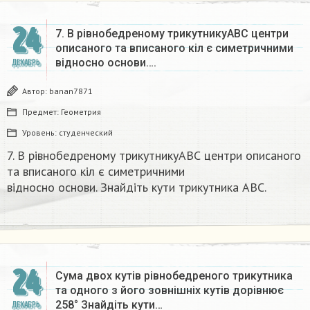
24
7. В рівнобедреному трикутникуАВС центри
описаного та вписаного кіл є симетричними
відносно основи….
ДЕКАБРЬ
Автор:
banan7871
Предмет:
Геометрия
Уровень:
студенческий
7. В рівнобедреному трикутникуАВС центри описаного
та вписаного кіл є симетричними
відносно основи. Знайдіть кути трикутника ABC.​
24
Сума двох кутів рівнобедреного трикутника
та одного з його зовнішніх кутів дорівнює
258° Знайдіть кути…
ДЕКАБРЬ