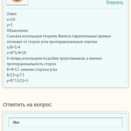
Ответить
Ответ:
х=10
у=5
Объяснение:
Сначала используем теорему Фалеса: параллельные прямые
отсекают от сторон угла пропорциональные отрезки
х/8=5/4
х=8*5/4=10
А теперь используем подобие треугольников, а именно
пропорциональность сторон
8+4=12 -нижняя сторона угла
8/12=у/7,5
у=8*7,5/12=5
Ответить на вопрос: