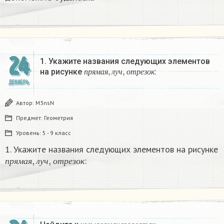
24
1. Укажите названия следующих элементов
п
р
я
м
а
я
,
л
у
ч
,
о
т
р
е
з
о
к
на рисунке
:
п
р
я
м
а
я
л
у
ч
о
т
р
е
з
о
к
ДЕКАБРЬ
Автор:
M3nsN
Предмет:
Геометрия
Уровень:
5 - 9 класс
1. Укажите названия следующих элементов на рисунке
п
р
я
м
а
я
,
л
у
ч
,
о
т
р
е
з
о
к
:
п
р
я
м
а
я
л
у
ч
о
т
р
е
з
о
к
у
г
л
ы
я
с
а
м
а
н
а
з
в
а
л
а
т
а
к