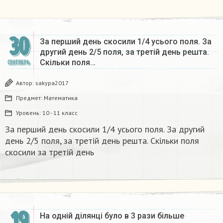
30
За перший день скосили 1/4 усього поля. За
другий день 2/5 поля, за третій день решта.
Скільки поля…
СЕНТЯБРЬ
Автор:
sakypa2017
Предмет:
Математика
Уровень:
10 - 11 класс
За перший день скосили 1/4 усього поля. За другий
день 2/5 поля, за третій день решта. Скільки поля
скосили за третій день ​
19
На одній ділянці було в 3 рази більше