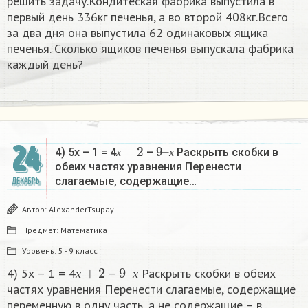
решить задачу.Кондитеская фабрика выпустила в
первый день 336кг печенья, а во второй 408кг.Всего
за два дня она выпустила 62 одинаковых ящика
печенья. Сколько ящиков печенья выпускала фабрика
каждый день?
х
+
2
9
х
–
24
4) 5х – 1 = 4
–
Раскрыть скобки в
х
х
обеих частях уравнения Перенести
слагаемые, содержащие…
ДЕКАБРЬ
Автор:
AlexanderTsupay
Предмет:
Математика
Уровень:
5 - 9 класс
х
+
2
9
х
–
4) 5х – 1 = 4
–
Раскрыть скобки в обеих
х
х
частях уравнения Перенести слагаемые, содержащие
переменную в одну часть, а не содержащие – в