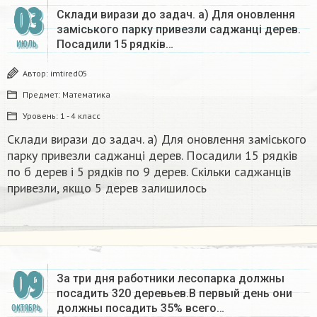
03
Склади вирази до задач. а) Для оновлення
заміського парку привезли саджанці дерев.
Посадили 15 рядків…
ИЮЛЬ
Автор:
imtired05
Предмет:
Математика
Уровень:
1 - 4 класс
Склади вирази до задач. а) Для оновлення заміського
парку привезли саджанці дерев. Посадили 15 рядків
по б дерев і 5 рядків по 9 дерев. Скільки саджанців
привезли, якщо 5 дерев залишилось
09
За три дня работники лесопарка должны
посадить 320 деревьев.В первый день они
должны посадить 35% всего…
ОКТЯБРЬ