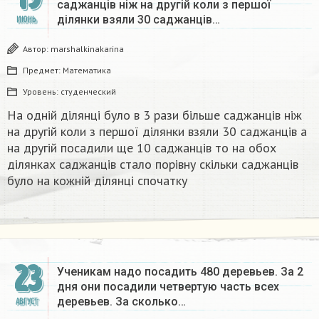
саджанців ніж на другій коли з першої
ділянки взяли 30 саджанців…
ИЮНЬ
Автор:
marshalkinakarina
Предмет:
Математика
Уровень:
студенческий
На одній ділянці було в 3 рази більше саджанців ніж
на другій коли з першої ділянки взяли 30 саджанців а
на другій посадили ще 10 саджанців то на обох
ділянках саджанців стало порівну скільки саджанців
було на кожній ділянці спочатку
23
Ученикам надо посадить 480 деревьев. За 2
дня они посадили четвертую часть всех
деревьев. За сколько…
АВГУСТ