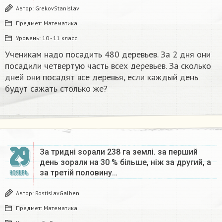
Автор:
GrekovStanislav
Предмет:
Математика
Уровень:
10 - 11 класс
Ученикам надо посадить 480 деревьев. За 2 дня они
посадили четвертую часть всех деревьев. За сколько
дней они посадят все деревья, если каждый день
будут сажать столько же?
29
За тридні зорали 238 га землі. за перший
день зорали на 30 % більше, ніж за другий, а
за третій половину…
НОЯБРЬ
Автор:
RostislavGalben
Предмет:
Математика