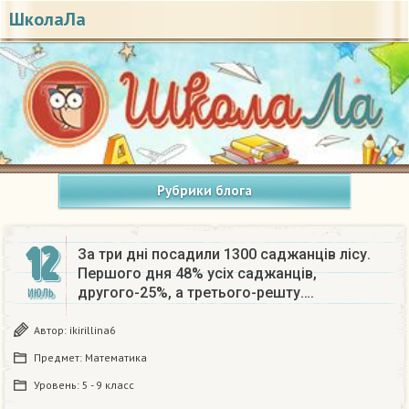
ШколаЛа
Рубрики блога
12
За три дні посадили 1300 саджанців лісу.
Першого дня 48% усіх саджанців,
другого-25%, а третього-решту….
ИЮЛЬ
Автор:
ikirillina6
Предмет:
Математика
Уровень:
5 - 9 класс