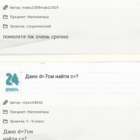
Автор:
maks2009maks2019
Предмет:
Математика
Уровень:
студенческий
помогите пж очень срочно​
24
Дано d=7см найти с=?​
ДЕКАБРЬ
Автор:
vlasich8642
Предмет:
Математика
Уровень:
5 - 9 класс
Дано d=7см
найти с=?​