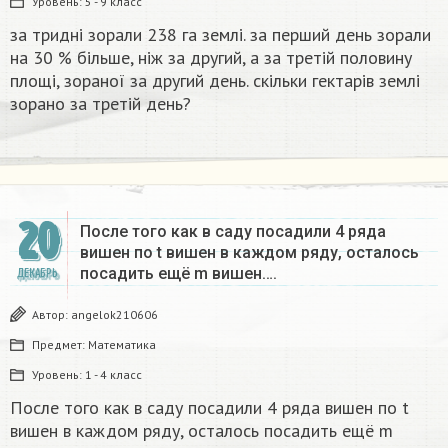
Уровень:
5 - 9 класс
за тридні зорали 238 га землі. за перший день зорали
на 30 % більше, ніж за другий, а за третій половину
площі, зораної за другий день. скільки гектарів землі
зорано за третій день?
20
После того как в саду посадили 4 ряда
вишен по t вишен в каждом ряду, осталось
посадить ещё m вишен….
ДЕКАБРЬ
Автор:
angelok210606
Предмет:
Математика
Уровень:
1 - 4 класс
После того как в саду посадили 4 ряда вишен по t
вишен в каждом ряду, осталось посадить ещё m