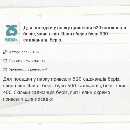
25
Для посадки у парку привезли 520 саджанців
беріз, ялин і лип. Ялин і беріз було 300
саджанців, беріз…
СЕНТЯБРЬ
Автор:
irina250582
Предмет:
Математика
Уровень:
студенческий
Для посадки у парку привезли 520 саджанців беріз,
ялин і лип. Ялин і беріз було 300 саджанців, беріз і лип
400. Скільки саджанців беріз, лип і ялин окремо
привезли для посадки