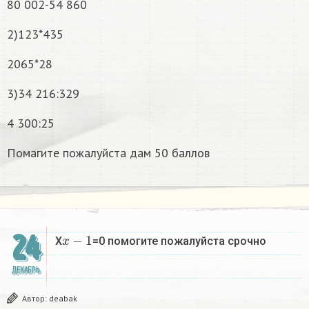
80 002-54 860
2)123*435
2065*28
3)34 216:329
4 300:25
Помагите пожалуйста дам 50 баллов
x
−
1
24
X
=0 помогите пожалуйста срочно
ДЕКАБРЬ
Автор:
deabak