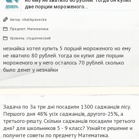
но ему не хватило 80 рублей. тогда он купил
две порции мороженого…
ДЕКАБРЬ
Автор:
vitalikpasecka
Предмет:
Математика
Уровень:
студенческий
незнайка хотел купить 5 порций мороженого но ему
не хватило 80 рублей. тогда он купил две порции
мороженого и у него осталось 70 рублей. сколько
было денег у незнайки
Задача по За три дні посадили 1300 саджанців лісу.
Першого дня 48% усіх саджанців, другого-25%, а
третього-решту. Скільки саджанців посадили третього
дня? для школьников 5 - 9 класс? Узнайте решение и
получите советы по предмету Математика.