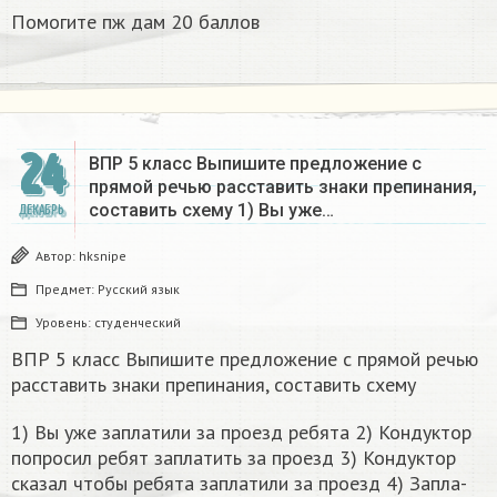
Помогите пж дам 20 баллов ​
24
ВПР 5 класс Выпишите предложение с
прямой речью расставить знаки препинания,
составить схему 1) Вы уже…
ДЕКАБРЬ
Автор:
hksnipe
Предмет:
Русский язык
Уровень:
студенческий
ВПР 5 класс Выпишите предложение с прямой речью
расставить знаки препинания, составить схему
1) Вы уже за­пла­ти­ли за про­езд ре­бя­та 2) Кон­дук­тор
по­про­сил ребят за­пла­тить за про­езд 3) Кон­дук­тор
ска­зал чтобы ре­бя­та за­пла­ти­ли за про­езд 4) За­пла­