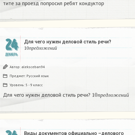
ти­те за про­езд по­про­сил ребят кон­дук­тор​
24
Для чего нужен деловой стиль речи?
10
п
р
е
д
л
о
ж
е
н
и
й
п
р
е
д
л
о
ж
е
н
и
й
ДЕКАБРЬ
Автор:
aleksceban94
Предмет:
Русский язык
Уровень:
5 - 9 класс
10
п
р
е
д
л
о
ж
е
н
и
й
Для чего нужен деловой стиль речи?
п
р
е
д
л
о
ж
е
н
и
й
Виды документов официально –делового