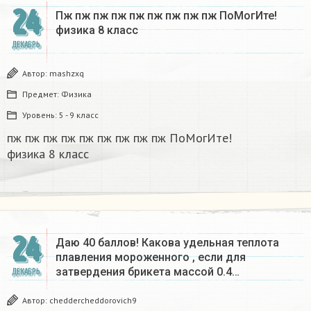
24
Пж пж пж пж пж пж пж пж пж ПоМогИте!
физика 8 класс​
ДЕКАБРЬ
Автор:
mashzxq
Предмет:
Физика
Уровень:
5 - 9 класс
пж пж пж пж пж пж пж пж пж ПоМогИте!
физика 8 класс​
24
Даю 40 баллов! Какова удельная теплота
плавления мороженного , если для
затвердения брикета массой 0.4…
ДЕКАБРЬ
Автор:
cheddercheddorovich9