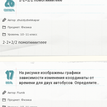
26
2-2+2/2 помогиииитеее​
СЕНТЯБРЬ
Автор:
zhuldyzbekkapar
Предмет:
Физика
Уровень:
10 - 11 класс
2-2+2/2 помогиииитеее​
17
На рисунке изображены графики
зависимости изменения координаты от
времени для двух автобусов. Определите…
ИЮЛЬ
Автор:
Flunik
Предмет:
Физика
Уровень:
10 - 11 класс