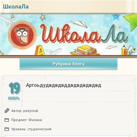
ШколаЛа
Рубрики блога
19
Артоьдудвдвдвддвдвдвдвдвд
НОЯБРЬ
Автор:
pazyniuk
Предмет:
Физика
Уровень:
студенческий