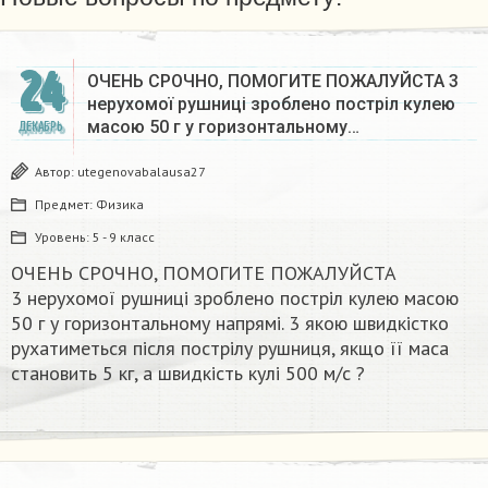
24
ОЧЕНЬ СРОЧНО, ПОМОГИТЕ ПОЖАЛУЙСТА 3
нерухомої рушниці зроблено постріл кулею
масою 50 г у горизонтальному…
ДЕКАБРЬ
Автор:
utegenovabalausa27
Предмет:
Физика
Уровень:
5 - 9 класс
ОЧЕНЬ СРОЧНО, ПОМОГИТЕ ПОЖАЛУЙСТА
3 нерухомої рушниці зроблено постріл кулею масою
50 г у горизонтальному напрямі. 3 якою швидкістко
рухатиметься після пострілу рушниця, якщо її маса
становить 5 кг, а швидкість кулі 500 м/с ?​