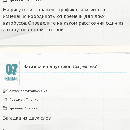
На рисунке изображены графики зависимости
изменения координаты от времени для двух
автобусов. Определите на каком расстоянии один из
автобусов догонит второй ​
07
С
к
а
р
т
и
н
к
о
й
Загадка из двух слов
С
к
а
р
т
и
н
к
о
й
СЕНТЯБРЬ
Автор:
shevlyakovkolya
Предмет:
Физика
Уровень:
1 - 4 класс
Загадка из двух слов
С
к
а
р
т
и
н
к
о
й