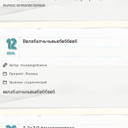
в
ы
ч
и
с
л
е
н
и
е
в
е
л
и
ч
и
н
в
ы
ч
и
с
л
е
н
и
е
в
е
л
и
ч
и
н
12
Ввлабалчьчьвьвбвббввб
ИЮЛЬ
Автор:
muzaarginbaeva
Предмет:
Физика
Уровень:
студенческий
ввлабалчьчьвьвбвббввб