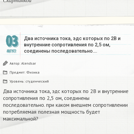
С
к
а
р
т
и
н
к
о
й
03
Два источника тока, эдс которых по 2В и
внутренние сопротивления по 2,5 ом,
соединены последовательно….
АВГУСТ
Автор:
Alendsar
Предмет:
Физика
Уровень:
студенческий
Два источника тока, эдс которых по 2В и внутренние
сопротивления по 2,5 ом, соединены
последовательно. при каком внешнем сопротивлении
потребляемая полезная мощность будет
максимальной?​