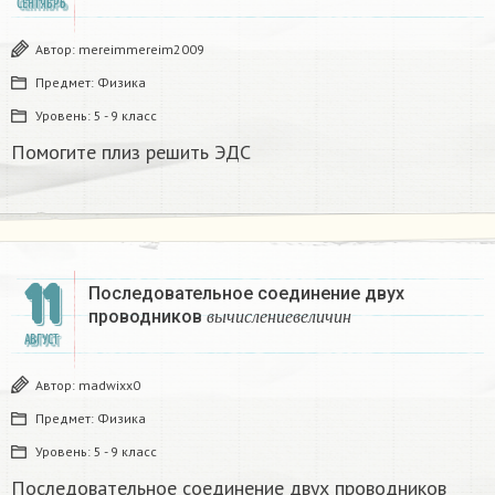
СЕНТЯБРЬ
Автор:
mereimmereim2009
Предмет:
Физика
Уровень:
5 - 9 класс
Помогите плиз решить ЭДС
11
Последовательное соединение двух
в
ы
ч
и
с
л
е
н
и
е
в
е
л
и
ч
и
н
проводников
в
ы
ч
и
с
л
е
н
и
е
в
е
л
и
ч
и
н
АВГУСТ
Автор:
madwixx0
Предмет:
Физика
Уровень:
5 - 9 класс
Последовательное соединение двух проводников