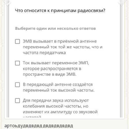
артоьдудвдвдвддвдвдвдвдвд