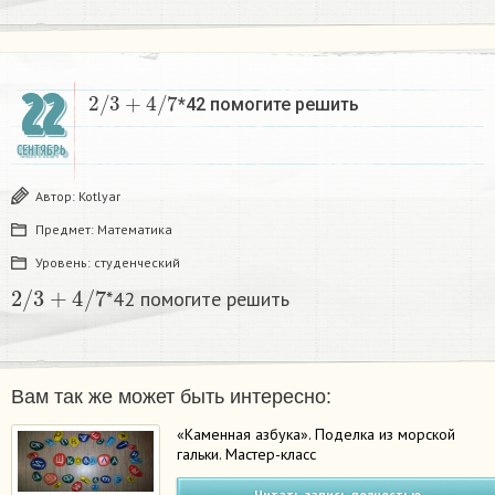
2
/
3
+
4
/
7
22
*42 помогите решить
СЕНТЯБРЬ
Автор:
Kotlyar
Предмет:
Математика
Уровень:
студенческий
2
/
3
+
4
/
7
*42 помогите решить
Вам так же может быть интересно:
«Каменная азбука». Поделка из морской
гальки. Мастер-класс
Читать запись полностью