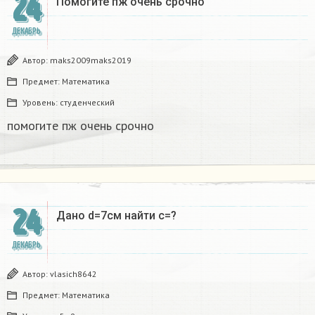
24
Помогите пж очень срочно​
ДЕКАБРЬ
Автор:
maks2009maks2019
Предмет:
Математика
Уровень:
студенческий
помогите пж очень срочно​
24
Дано d=7см найти с=?​
ДЕКАБРЬ
Автор:
vlasich8642
Предмет:
Математика