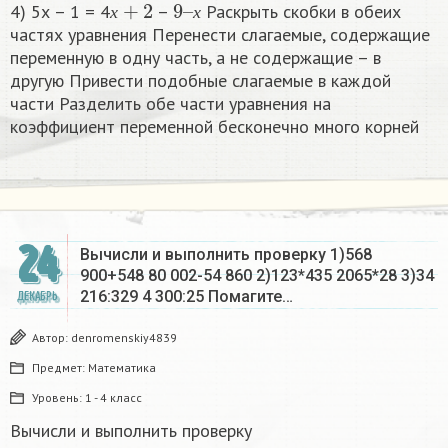
4) 5х – 1 = 4
–
Раскрыть скобки в обеих
х
х
частях уравнения Перенести слагаемые, содержащие
переменную в одну часть, а не содержащие – в
другую Привести подобные слагаемые в каждой
части Разделить обе части уравнения на
коэффициент переменной бесконечно много корней​
24
Вычисли и выполнить проверку 1)568
900+548 80 002-54 860 2)123*435 2065*28 3)34
216:329 4 300:25 Помагите…
ДЕКАБРЬ
Автор:
denromenskiy4839
Предмет:
Математика
Уровень:
1 - 4 класс
Вычисли и выполнить проверку