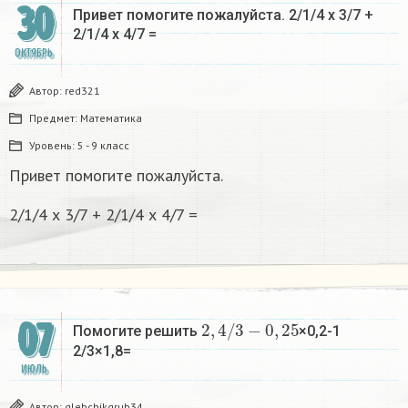
30
Привет помогите пожалуйста. 2/1/4 х 3/7 +
2/1/4 х 4/7 =
ОКТЯБРЬ
Автор:
red321
Предмет:
Математика
Уровень:
5 - 9 класс
Привет помогите пожалуйста.
2/1/4 х 3/7 + 2/1/4 х 4/7 =
2
,
4
/
3
−
0
,
25
07
Помогите решить
×0,2-1
2/3×1,8=
ИЮЛЬ
Автор:
glebchikgrub34