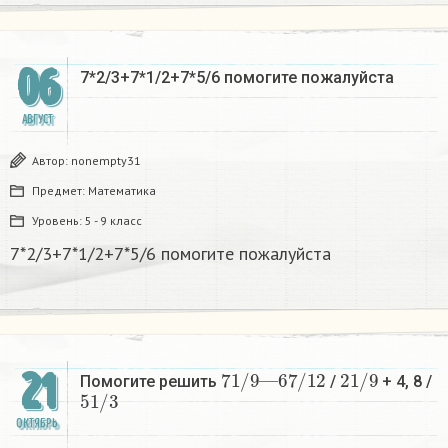
06
7*2/3+7*1/2+7*5/6 помогите пожалуйста
АВГУСТ
Автор:
nonempty31
Предмет:
Математика
Уровень:
5 - 9 класс
7*2/3+7*1/2+7*5/6 помогите пожалуйста
7
6
1
7
/
/
9
12
—
2
1
/
9
21
Помогите решить
/
+ 4, 8 /
5
1
/
3
ОКТЯБРЬ