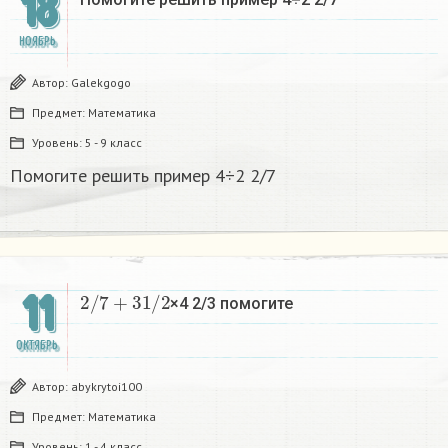
18
НОЯБРЬ
Автор:
Galekgogo
Предмет:
Математика
Уровень:
5 - 9 класс
Помогите решить пример 4÷2 2/7
2
/
7
+
3
1
/
2
11
×4 2/3 помогите​
ОКТЯБРЬ
Автор:
abykrytoi100
Предмет:
Математика
Уровень:
1 - 4 класс