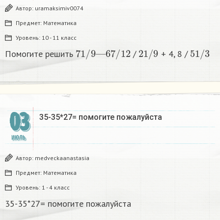
Автор:
uramaksimiv0074
Предмет:
Математика
Уровень:
10 - 11 класс
7
1
/
9
—
6
7
/
12
2
1
/
9
5
1
/
3
Помогите решить
/
+ 4, 8 /
03
35-35*27= помогите пожалуйста
ИЮЛЬ
Автор:
medveckaanastasia
Предмет:
Математика
Уровень:
1 - 4 класс
35-35*27= помогите пожалуйста