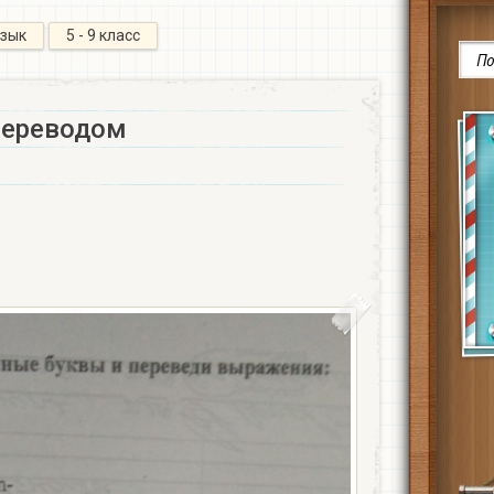
язык
5 - 9 класс
переводом​