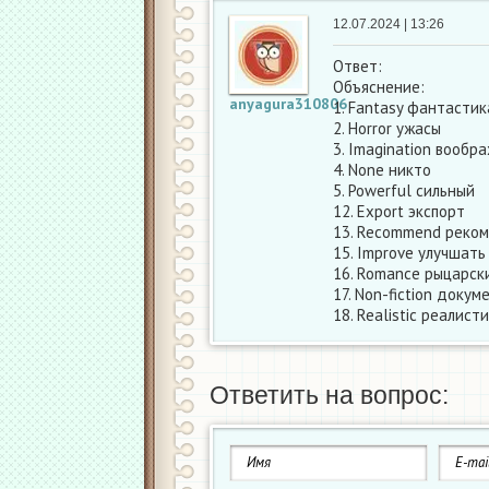
12.07.2024 | 13:26
Ответ:
Объяснение:
anyagura310806
1. Fantasy фантастик
2. Horror ужасы
3. Imagination вообр
4. None никто
5. Powerful сильный
12. Export экспорт
13. Recommend реко
15. Improve улучшать
16. Romance рыцарск
17. Non-fiction доку
18. Realistic реалист
Ответить на вопрос: