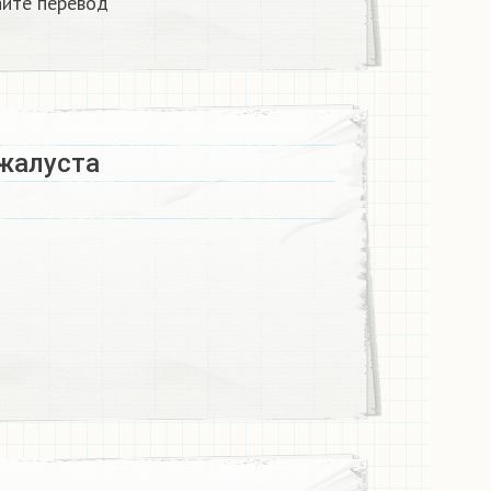
йте перевод​
алуста ​