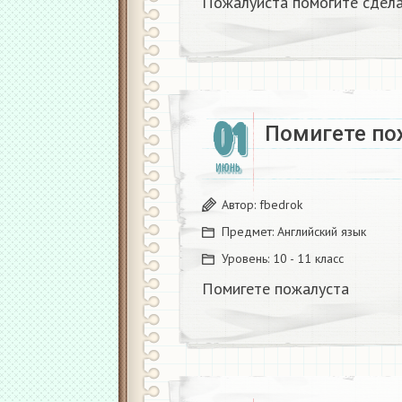
Пожалуйста помогите сдела
01
Помигете пож
ИЮНЬ
Автор:
fbedrok
Предмет:
Английский язык
Уровень:
10 - 11 класс
Помигете пожалуста ​