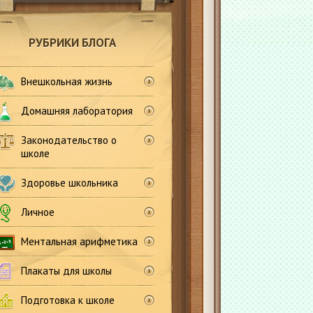
РУБРИКИ БЛОГА
Внешкольная жизнь
Домашняя лаборатория
Законодательство о
школе
Здоровье школьника
Личное
Ментальная арифметика
Плакаты для школы
Подготовка к школе