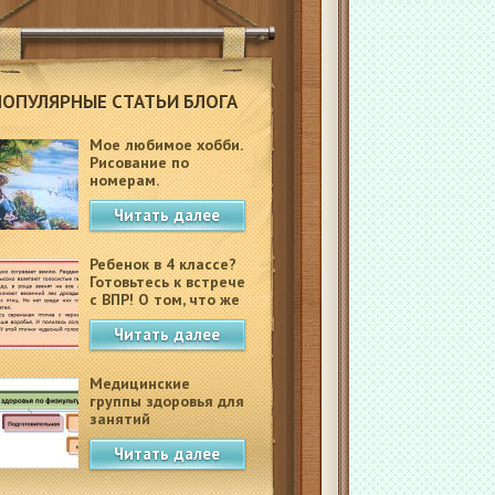
ПОПУЛЯРНЫЕ СТАТЬИ БЛОГА
Мое любимое хобби.
Рисование по
номерам.
Читать далее
Ребенок в 4 классе?
Готовьтесь к встрече
с ВПР! О том, что же
это такое.
Читать далее
Медицинские
группы здоровья для
занятий
физкультурой в
Читать далее
школе