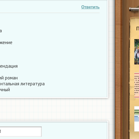
Ответить
а
ажение
мендация
ий роман
ментальная литература
ичный