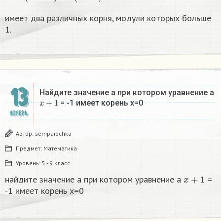
имеет два различных корня, модули которых больше
1.
13
Найдите значение a при котором уравнение a
x
+
1
= -1 имеет корень х=0
НОЯБРЬ
Автор:
sempaiochka
Предмет:
Математика
Уровень:
5 - 9 класс
x
+
1
найдите значение a при котором уравнение a
=
-1 имеет корень х=0