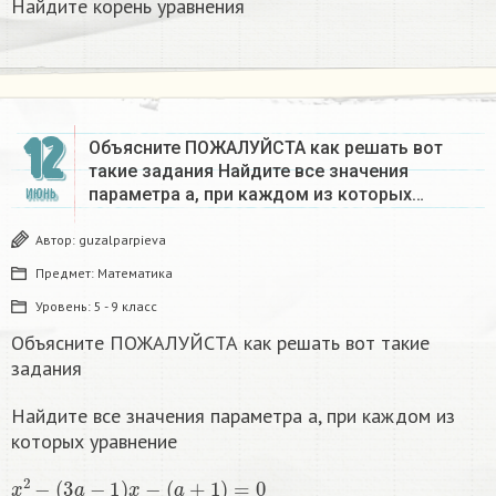
Найдите корень уравнения
12
Объясните ПОЖАЛУЙСТА как решать вот
такие задания Найдите все значения
параметра a, при каждом из которых…
ИЮНЬ
Автор:
guzalparpieva
Предмет:
Математика
Уровень:
5 - 9 класс
Объясните ПОЖАЛУЙСТА как решать вот такие
задания
Найдите все значения параметра a, при каждом из
которых уравнение
x
2
−
(
3
a
−
1
)
x
−
(
a
+
1
)
=
0