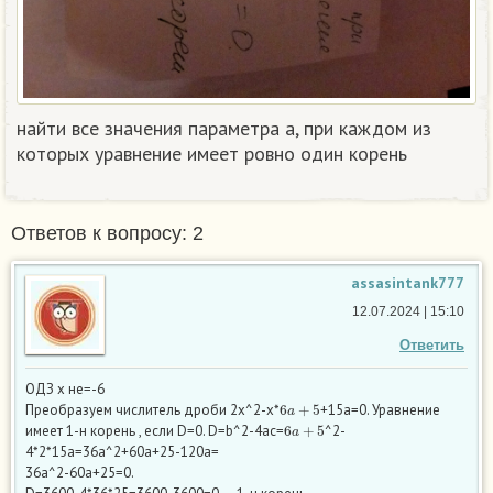
найти все значения параметра а, при каждом из
которых уравнение имеет ровно один корень
Ответов к вопросу: 2
assasintank777
12.07.2024 | 15:10
Ответить
ОДЗ х не=-6
6
a
+
5
Преобразуем числитель дроби 2x^2-x*
+15a=0. Уравнение
6
a
+
5
имеет 1-н корень , если D=0. D=b^2-4ac=
^2-
4*2*15a=36a^2+60a+25-120a=
36a^2-60a+25=0.