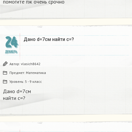
помогите пж очень срочно​
24
Дано d=7см найти с=?​
ДЕКАБРЬ
Автор:
vlasich8642
Предмет:
Математика
Уровень:
5 - 9 класс
Дано d=7см
найти с=?​