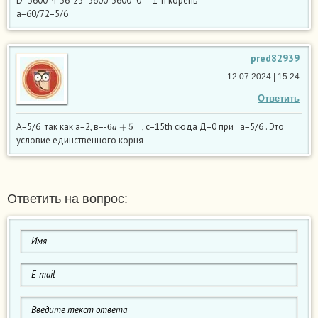
D=3600-4*36*25=3600-3600=0 — 1-н корень
а=60/72=5/6
pred82939
12.07.2024 | 15:24
Ответить
6
а
+
5
А=5/6 так как а=2, в=-
, с=15th сюда Д=0 при а=5/6 . Это
а
условие единственного корня
Ответить на вопрос: