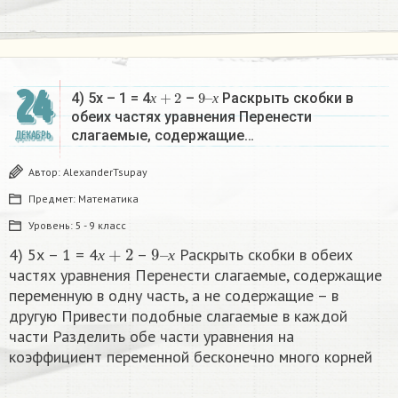
24
х
+
2
9
х
–
4) 5х – 1 = 4
–
Раскрыть скобки в
х
х
обеих частях уравнения Перенести
слагаемые, содержащие…
ДЕКАБРЬ
Автор:
AlexanderTsupay
Предмет:
Математика
Уровень:
5 - 9 класс
х
+
2
9
х
–
4) 5х – 1 = 4
–
Раскрыть скобки в обеих
х
х
частях уравнения Перенести слагаемые, содержащие
переменную в одну часть, а не содержащие – в
другую Привести подобные слагаемые в каждой
части Разделить обе части уравнения на
коэффициент переменной бесконечно много корней​