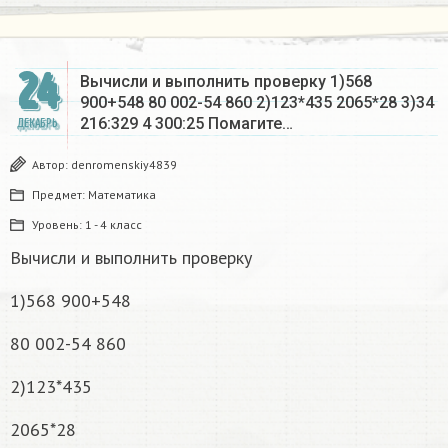
24
Вычисли и выполнить проверку 1)568
900+548 80 002-54 860 2)123*435 2065*28 3)34
216:329 4 300:25 Помагите…
ДЕКАБРЬ
Автор:
denromenskiy4839
Предмет:
Математика
Уровень:
1 - 4 класс
Вычисли и выполнить проверку
1)568 900+548
80 002-54 860
2)123*435
2065*28