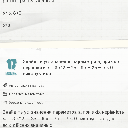
ровно три целых числа
x²-x-6<0
x>a
17
Знайдіть усі значення параметра а, при якіх
a
−
3
2
a
—
6
нерівність
x^2 —
x + 2a — 7 ≤ 0
виконується…
НОЯБРЬ
Автор:
kazkeevsyngys
Предмет:
Математика
Уровень:
студенческий
Знайдіть усі значення параметра а, при якіх нерівність
a
−
3
2
a
—
6
x^2 —
x + 2a — 7 ≤ 0 виконується для
всіх дійсних значень x