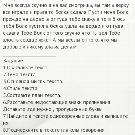
в
Мне всегда скучно а на вас смотришь, вы там
верху
в
все игра.те и прыга.те Белка ск.зала Пусти меня Волк
прежде на дер.во а оттуда тебе скажу а то я б.юсь
тебя Волк пустил а белка ушла на дер.во и оттуда
ск.зала Тебе Волк оттого скучно что ты зол Тебе
злость сердце жжет А мы вес.лы оттого, что мы
н
е
добрые и никому зла
дела.м
н
е
_________________________
Задание:
1.Озаглавьте текст.
2.Тема текста.
3.Основная мысль текста.
4.Стиль текста.
5.Составьте план текста.
6.Расставьте недостающие знаки препинания
.Вставьте ,где нужно , пропущенные буквы.
7.Найдите в тексте однокоренные слова и выпишите
их.
8.Подчеркните в тексте глаголы говорения.