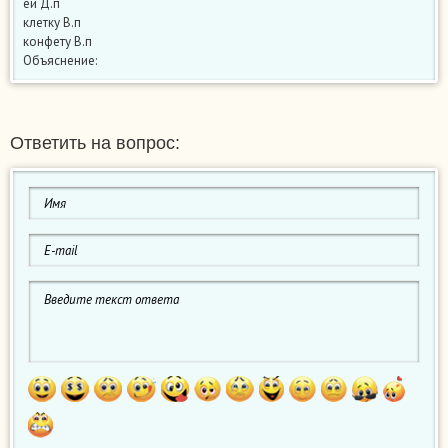
ей Д.п
клетку В.п
конфету В.п
Объяснение:
Ответить на вопрос: