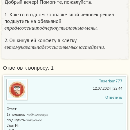
Добрый вечер! Помогите, пожалуйста.
1. Как-то в одном зоопарке злой человек решил
подшутить на обезьяной
в
п
р
е
д
л
о
ж
е
н
и
и
п
о
д
ч
е
р
к
н
у
т
ь
г
л
а
в
н
ы
е
ч
л
е
н
ы
.
в
п
р
е
д
л
о
ж
е
н
и
и
п
о
д
ч
е
р
к
н
у
т
ь
г
л
а
в
н
ы
е
ч
л
е
н
ы
2. Он кинул ей конфету в клетку
в
э
т
о
м
у
к
а
з
а
т
ь
п
а
д
е
ж
с
к
л
о
н
я
е
м
ы
х
ч
а
с
т
е
й
р
е
ч
и
.
в
э
т
о
м
у
к
а
з
а
т
ь
п
а
д
е
ж
с
к
л
о
н
я
е
м
ы
х
ч
а
с
т
е
й
р
е
ч
и
Ответов к вопросу: 1
Tyserken777
12.07.2024 | 22:44
Ответить
Ответ:
п
о
д
л
е
ж
а
щ
е
е
1) человек
с
к
а
з
у
е
м
о
е
п
о
д
л
е
ж
а
щ
е
е
подшутить
с
к
а
з
у
е
м
о
е
2)он И.п