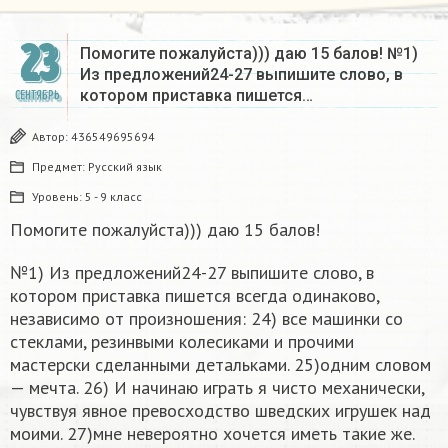
23
Помогите пожалуйста))) даю 15 балов! №1)
Из предложений24-27 выпишите слово, в
котором приставка пишется…
СЕНТЯБРЬ
Автор:
436549695694
Предмет:
Русский язык
Уровень:
5 - 9 класс
Помогите пожалуйста))) даю 15 балов!
№1) Из предложений24-27 выпишите слово, в
котором приставка пишется всегда одинаково,
независимо от произношения: 24) все машинки со
стеклами, резинвыми колесиками и прочими
мастерски сделанными детальками. 25)одним словом
— мечта. 26) И начинаю играть я чисто механически,
чувствуя явное превосходство шведских игрушек над
моими. 27)мне невероятно хочется иметь такие же.