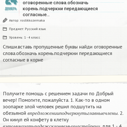
оговоренные слова.обозначь
корень.подчеркни передающиеся
ДЕКАБРЬ
согласные…
Автор:
rostikkozemaka
Предмет:
Русский язык
Уровень:
1 - 4 класс
Спиши.вставь пропущенные буквы найди оговоренные
слова.обозначь корень.подчеркни передающиеся
согласные в корне
Получите помощь с решением задачи по Добрый
вечер! Помогите, пожалуйста. 1. Как-то в одном
зоопарке злой человек решил подшутить на
в
п
р
е
д
л
о
ж
е
н
и
и
п
о
д
ч
е
р
к
н
у
т
ь
г
л
а
в
н
ы
е
ч
л
е
н
ы
обезьяной
. 2.
в
п
р
е
д
л
о
ж
е
н
и
и
п
о
д
ч
е
р
к
н
у
т
ь
г
л
а
в
н
ы
е
ч
л
е
н
ы
Он кинул ей конфету в клетку
в
э
т
о
м
у
к
а
з
а
т
ь
п
а
д
е
ж
с
к
л
о
н
я
е
м
ы
х
ч
а
с
т
е
й
р
е
ч
и
. для 1 - 4