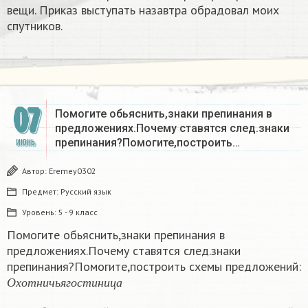
вещи. Приказ выступать назавтра обрадовал моих
спутников.
07
Помогите обьяснить,знаки препинания в
предложениях.Почему ставятся след.знаки
препинания?Помогите,построить…
ИЮНЬ
Автор:
Eremey0302
Предмет:
Русский язык
Уровень:
5 - 9 класс
Помогите обьяснить,знаки препинания в
предложениях.Почему ставятся след.знаки
препинания?Помогите,построить схемы предложений:
О
х
о
т
н
и
ч
ь
я
г
о
с
т
и
н
и
ц
а
О
х
о
т
н
и
ч
ь
я
г
о
с
т
и
н
и
ц
а