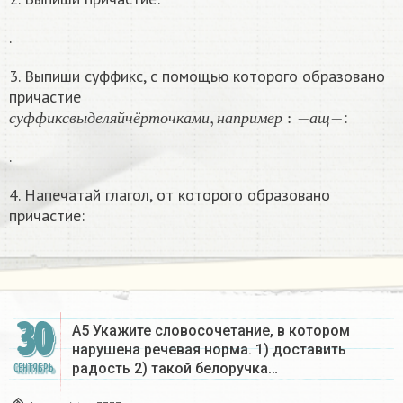
.
3. Выпиши суффикс, с помощью которого образовано
причастие
с
у
ф
ф
и
к
с
в
ы
д
е
л
я
й
ч
ё
р
т
о
ч
к
а
м
и
,
н
а
п
р
и
м
е
р
:
−
а
щ
−
:
с
у
ф
ф
и
к
с
в
ы
д
е
л
я
й
ч
ё
р
т
о
ч
к
а
м
и
н
а
п
р
и
м
е
р
а
щ
.
4. Напечатай глагол, от которого образовано
причастие:
30
А5 Укажите словосочетание, в котором
нарушена речевая норма. 1) доставить
радость 2) такой белоручка…
СЕНТЯБРЬ