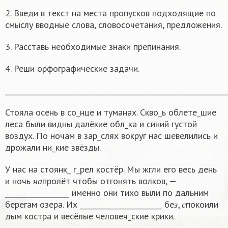
2. Введи в текст на места пропусков подходящие по
смыслу вводные слова, словосочетания, предложения.
3. Расставь необходимые знаки препинания.
4. Реши орфографические задачи.
______________________________________________________________
Стояла осень в со_нце и туманах. Скво_ь облете_шие
леса были видны далёкие обл_ка и синий густой
воздух. По ночам в зар_слях вокруг нас шевелились и
дрожали ни_кие звёзды.
У нас на стоянк_ г_рел костёр. Мы жгли его весь день
н
а
и ночь
пролёт чтобы отгонять волков, —
н
а
__________________ именно они тихо выли по дальним
з
,
с
берегам озера. Их _______________________ бе
покоили
з
с
дым костра и весёлые человеч_ские крики.