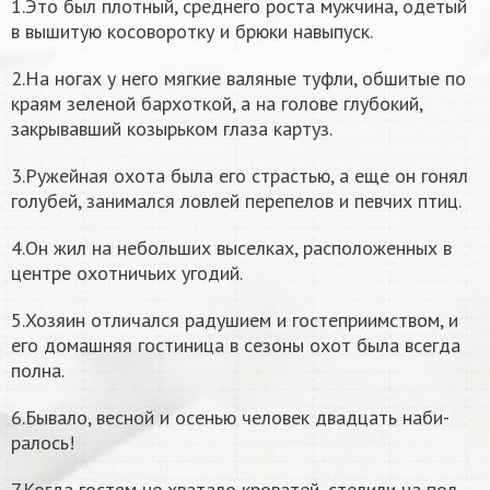
1.Это был плотный, среднего роста мужчина, одетый
в вышитую косоворотку и брю­ки навыпуск.
2.На ногах у него мягкие валяные туфли, обшитые по
краям зеленой бархоткой, а на голове глубокий,
закрывав­ший козырьком глаза картуз.
3.Ружейная охота была его страстью, а еще он гонял
голубей, занимался ловлей перепелов и певчих птиц.
4.Он жил на неболь­ших выселках, расположенных в
центре охотничьих угодий.
5.Хозяин отличался радушием и го­степриимством, и
его домашняя гостиница в сезоны охот была всегда
полна.
6.Бывало, весной и осенью человек двадцать наби­
ралось!
7.Когда гостям не хватало кроватей, стелили на пол