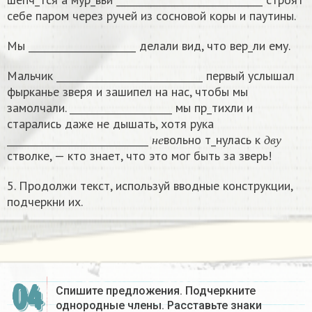
себе паром через ручей из сосновой коры и паутины.
Мы ______________________ делали вид, что вер_ли ему.
Мальчик ______________________________ первый услышал
фырканье зверя и зашипел на нас, чтобы мы
замолчали. _____________________ мы пр_тихли и
старались даже не дышать, хотя рука
н
е
д
в
у
_____________________________
вольно т_нулась к
н
е
д
в
у
стволке, — кто знает, что это мог быть за зверь!
5. Продолжи текст, используй вводные конструкции,
подчеркни их.
04
Спишите предложения. Подчеркните
однородные члены. Расставьте знаки