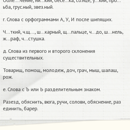
Обле….чение, ни…кий, бесе…ка, со.нце, у…кий, про…
ьба, грус.ный, звез.ный.
г. Слова с орфограммами А, У, И после шипящих.
Ч…ткий, ч.щ…, ш…карный, щ…пальце, ч…до, ш…нель,
ж…раф, ч…стушка.
д. Слова из первого и второго склонения
существительных.
Товарищ
, помощ
, молодеж
, доч
, грач
, мыш
, шалаш
,
рож
.
е. Слова с Ъ или Ь разделительным знаком.
Раз
езд, об
яснить, в
юга, руч
и, солов
и, об
яснение, раз
единить, бар
ер.