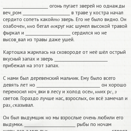
______________________ огонь пугает зверей но однажды
веч_ром _______________________ в траве у костра начал
т
о
сердито сопеть какой
зверь. Его не было видно. Он
н
,
н
н
в
о
т
о
озабоче
о бегал
круг нас шумел высокой травой
н
н
н
в
о
фыркал и ______________________ сердился но не
высов_вал из травы даже ушей.
Картошка жарилась на сковороде от неё шёл острый
вкусный запах и зверь __________________________
прибежал на этот запах.
С нами был деревенский мальчик. Ему было всего
девять лет но _______________________________ он хорошо
н
,
н
н
с
,
з
переносил ноч_вки в лесу и холод осе
их р
н
н
н
с
з
светов. Гораздо лучше нас, взрослых, он всё замечал и
з
,
с
ра
казывал.
з
с
Он был выдумщик но мы взрослые очень любили его
выдумки. _________________________ рыбы по ночам
шепч_тся а мур_вьи ______________________________ строят