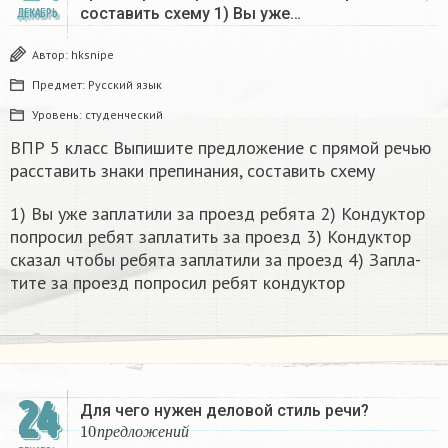
составить схему 1) Вы уже…
ДЕКАБРЬ
Автор:
hksnipe
Предмет:
Русский язык
Уровень:
студенческий
ВПР 5 класс Выпишите предложение с прямой речью
расставить знаки препинания, составить схему
1) Вы уже за­пла­ти­ли за про­езд ре­бя­та 2) Кон­дук­тор
по­про­сил ребят за­пла­тить за про­езд 3) Кон­дук­тор
ска­зал чтобы ре­бя­та за­пла­ти­ли за про­езд 4) За­пла­
ти­те за про­езд по­про­сил ребят кон­дук­тор​
24
Для чего нужен деловой стиль речи?
10
п
р
е
д
л
о
ж
е
н
и
й
п
р
е
д
л
о
ж
е
н
и
й