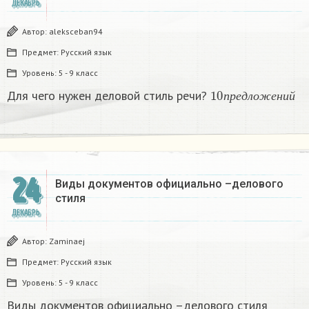
ДЕКАБРЬ
Автор:
aleksceban94
Предмет:
Русский язык
Уровень:
5 - 9 класс
10
п
р
е
д
л
о
ж
е
н
и
й
Для чего нужен деловой стиль речи?
п
р
е
д
л
о
ж
е
н
и
й
24
Виды документов официально –делового
стиля
ДЕКАБРЬ
Автор:
Zaminaej
Предмет:
Русский язык
Уровень:
5 - 9 класс
Виды документов официально –делового стиля