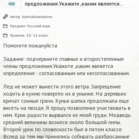
предложения.Укажите ,каким является…
МАЙ
Автор:
baimukhandarina
Предмет:
Русский язык
Уровень:
10 - 11 класс
Помогите пожалуйста
Задание: подчеркните главные и второстепенные
члены предложения.Укажите ,каким является
определение : согласованным или несогласованным.
Лед не может вынести этого ветра. Запрещение
ходить в кухню повергло их в уныние. На деревьях
кричат сонные грачи. Кунья шапка продолжала еще
висеть на гвозде. Я прошу позволения участвовать в
нем. Крик радости вырвался из моей груди. Медведь
средней величины возился около большой липы.
Второй урок по словесности был в пятом классе.
Вслед за тем мы принялись собирать разбросанные