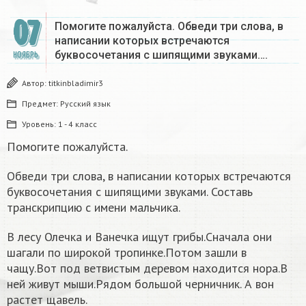
07
Помогите пожалуйста. Обведи три слова, в
написании которых встречаются
буквосочетания с шипящими звуками….
НОЯБРЬ
Автор:
titkinbladimir3
Предмет:
Русский язык
Уровень:
1 - 4 класс
Помогите пожалуйста.
Обведи три слова, в написании которых встречаются
буквосочетания с шипящими звуками. Составь
транскрипцию с имени мальчика.
В лесу Олечка и Ванечка ищут грибы.Сначала они
шагали по широкой тропинке.Потом зашли в
чащу.Вот под ветвистым деревом находится нора.В
ней живут мыши.Рядом большой черничник. А вон
растет щавель.