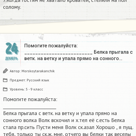
солому.
24
Помогите пожалуйста:
_________________________ Белка прыгала с
ветк. на ветку и упала прямо на сонного…
ДЕКАБРЬ
Автор:
Morskoytarakanchik
Предмет:
Русский язык
Уровень:
5 - 9 класс
Помогите пожалуйста:
_________________________
Белка прыгала с ветк. на ветку и упала прямо на
сонного волка Волк вскочил и х.тел её с.есть Белка
стала пр.сить Пусти меня Волк ск.азал Хорошо , я пущ.
тебя, только ты ск.ж. мне, отчего вы белки так веселы