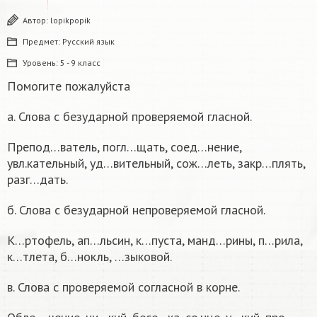
Автор:
lopikpopik
Предмет:
Русский язык
Уровень:
5 - 9 класс
Помогите пожалуйста
а. Слова с безударной проверяемой гласной.
Препод…ватель, погл…щать, соед…нение,
увл.кательный, уд…вительный, сож…леть, закр…плять,
разг…дать.
б. Слова с безударной непроверяемой гласной.
К…ртофель, ап…льсин, к…пуста, манд…рины, п…рила,
к…тлета, б…нокль, …зыковой.
в. Слова с проверяемой согласной в корне.