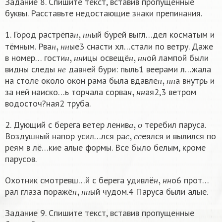
Задание 8. Спишите текст, вставив пропущенные
буквы. Расставьте недостающие знаки препинания.
н
,
н
н
1. Город растрёпа
ый бурей выгл…дел косматым и
н
,
н
н
н
н
н
тёмным. Рва
ые3 снасти хл…стали по ветру. Даже
н
,
н
н
н
,
н
н
н
н
н
в номер… гости
ицы освещё
ой лампой были
н
е
н
н
н
н
н
н
видны следы
давней бури: пыль1 веерами л…жала
н
,
н
н
н
е
на столе около окон рама была вдавле
а внутрь и
н
,
н
н
н
н
н
за ней наиско…ь торчала сорва
ая2,3 ветром
н
н
н
водосточ?ная2 труба.
а
,
о
2. Дующий с берега ветер ленив
теребил паруса.
с
,
с
с
а
о
Воздушный напор усил…лся ра
еялся и вылился по
с
с
с
реям в лё…кие алые формы. Все было белым, кроме
парусов.
н
,
н
н
Охотник смотревш…й с берега удивлё
о6 прот…
н
,
н
н
н
н
н
рал глаза поражё
ый чудом.4 Паруса были алые.
н
н
н
Задание 9. Спишите текст, вставив пропущенные