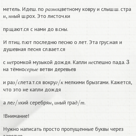
р
а
з
н
о
метель. Идеш. по
цветному ковру и слыш.ш. стра
н
,
н
н
р
а
з
н
о
ый ш.рох. Это листоч.ки
н
н
н
пр.щают.ся с нами до в.сны.
И птиц. п.ют последню песню о лет. Эта грус.ная и
душевная песня сл.вает.ся
н
е
н
е
3
с
громкой музыкой дождя. Капли
спешно пада.
с
е
р
ы
е
н
е
н
е
на тёмно
ветви деревьев
с
е
р
ы
е
з
/
с
г
/
к
и ра
лета.т.ся вокру
мелкими брызгами. Кажется,
з
с
г
к
что это не капли дождя
г
/
х
н
,
и
н
д
/
т
а ле
кий серебря
ый гра
.
г
х
н
и
н
д
т
!Внимание!
Нужно написать просто пропущенные буквы через
запятую