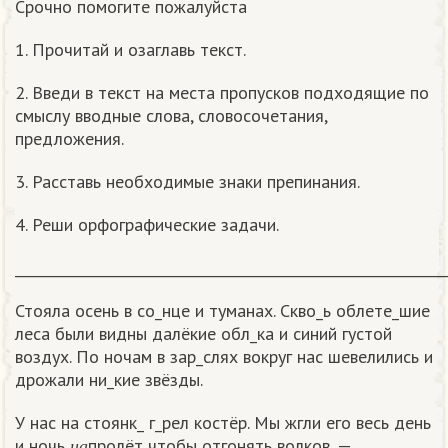
Срочно помогите пожалуйста
1. Прочитай и озаглавь текст.
2. Введи в текст на места пропусков подходящие по
смыслу вводные слова, словосочетания,
предложения.
3. Расставь необходимые знаки препинания.
4. Реши орфографические задачи.
_____________________________________________________________
Стояла осень в со_нце и туманах. Скво_ь облете_шие
леса были видны далёкие обл_ка и синий густой
воздух. По ночам в зар_слях вокруг нас шевелились и
дрожали ни_кие звёзды.
У нас на стоянк_ г_рел костёр. Мы жгли его весь день
н
а
и ночь
пролёт чтобы отгонять волков, —