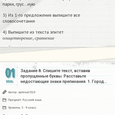
парки, грус…ную
3) Из 1-го предложения выпишите все
словосочетания
4) Выпишите из текста эпитет
о
л
и
ц
е
т
в
о
р
е
н
и
е
,
с
р
а
в
н
е
н
и
е
о
л
и
ц
е
т
в
о
р
е
н
и
е
с
р
а
в
н
е
н
и
е
01
Задание 8. Спишите текст, вставив
пропущенные буквы. Расставьте
недостающие знаки препинания. 1. Город…
ИЮНЬ
Автор:
aptexa2010
Предмет:
Русский язык
Уровень:
5 - 9 класс