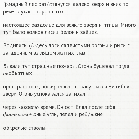
Гр.мадный лес ра
тянулся далеко вверх и вниз по
з
с
реке. Глухая сторона это
настоящее раздолье для всяк.го зверя и птицы. Много
тут было волков лисиц белок и зайцев.
з
/
с
Водились
десь лоси св.твистыми рогами и рыси с
з
с
загадочным взглядом ж.лтых глаз.
Бывали тут страшные пожары. Огонь бушевал тогда
н
е
объятных
н
е
пространствах, пожирал лес и траву. Тысяч.ми гибли
звери. Огонь успока.вался затихал
т
о
через какое
время. Он ост. Влял после себя
ф
и
о
л
е
т
о
в
о
д
/
т
т
о
ч.рные угли, пепел и ре
кие
ф
и
о
л
е
т
о
в
о
д
т
обг.релые стволы.
2