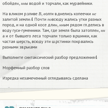
обойде
ы водой и торчали, как мур.вейники.
н
н
н
В
,
в
н
е
На в.ликом р.зливе
олги в.днелись копеечки
4
п
о
В
в
н
е
залитой земли.
Почти
всюду жались утки разных
н
,
н
н
п
о
пород, и на одной косе дли
ым рядом гл.делись в
н
,
н
н
н
н
н
воду гуси-гуменники. Там, где земля была затопле
н
н
н
а и от бывшего леса торчали только в.ршинки, как
частая шерсть, всюду эти ш.рстинки покр.вались
разными зв.рьками
4
Выполните синтаксический разбор предложения
Морфемный разбор слов
Изредка незамеченный оглядываясь сделана