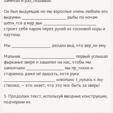
замечал и ра
казывал.
з
с
Он был выдумщик но мы взрослые очень любили его
выдумки. _________________________ рыбы по ночам
шепч_тся а мур_вьи ______________________________
строят себе паром через ручей из сосновой коры и
паутины.
Мы ______________________ делали вид, что вер_ли ему.
Мальчик ______________________________ первый услышал
фырканье зверя и зашипел на нас, чтобы мы
замолчали. _____________________ мы пр_тихли и
старались даже не дышать, хотя рука
н
е
д
в
у
_____________________________
вольно т_нулась к
н
е
д
в
у
стволке, — кто знает, что это мог быть за зверь!
5. Продолжи текст, используй вводные конструкции,
подчеркни их.