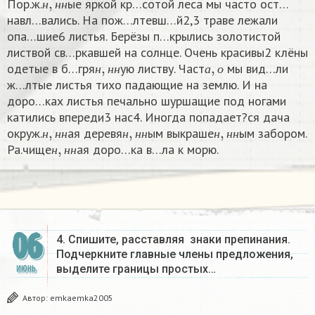
Пор.ж.
ые яркой кр…сотой леса мы часто ост…
н
н
н
навл…вались. На пож…лтевш…й2,3 траве лежали
опа…шие6 листья. Берёзы п…крылись золотистой
листвой св…ркавшей на солнце. Очень красивы2 клёны
н
,
н
н
а
,
о
одетые в б…гря
ую листву. Част
мы вид…ли
н
н
н
а
о
ж…лтые листья тихо падающие на землю. И на
доро…ках листья печально шуршащие под ногами
катились впереди3 нас4. Иногда попадает?ся дача
н
,
н
н
н
,
н
н
н
,
н
н
окруж.
ая деревя
ым выкраше
ым забором.
н
,
н
н
н
н
н
н
н
н
н
н
н
Ра.чище
ая доро…ка в…ла к морю.
н
н
н
06
4. Спишите, расставляя знаки препинания.
Подчеркните главные члены предложения,
выделите границы простых…
ИЮНЬ
Автор:
emkaemka2005