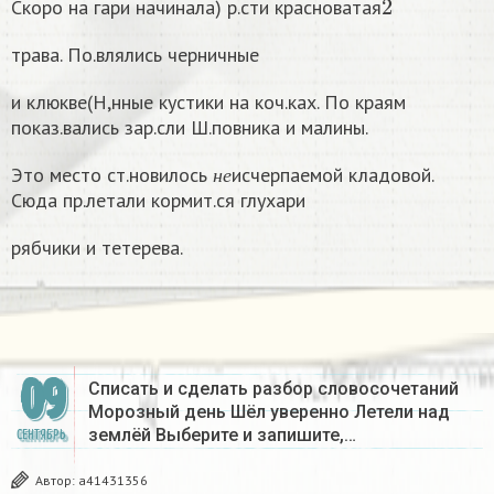
Скоро на гари начинала) р.сти красноватая
трава. По.влялись черничные
и клюкве(Н,нные кустики на коч.ках. По краям
показ.вались зар.сли Ш.повника и малины.
н
е
Это место ст.новилось
исчерпаемой кладовой.
н
е
Сюда пр.летали кормит.ся глухари
рябчики и тетерева.
09
Списать и сделать разбор словосочетаний
Морозный день Шёл уверенно Летели над
землёй Выберите и запишите,…
СЕНТЯБРЬ
Автор:
a41431356