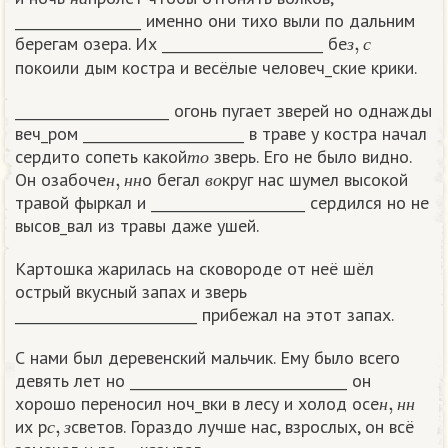
н
а
__________________ именно они тихо выли по дальним
з
,
с
берегам озера. Их _______________________ бе
з
с
покоили дым костра и весёлые человеч_ские крики.
______________________ огонь пугает зверей но однажды
веч_ром _______________________ в траве у костра начал
т
о
сердито сопеть какой
зверь. Его не было видно.
н
,
н
н
в
о
т
о
Он озабоче
о бегал
круг нас шумел высокой
н
н
н
в
о
травой фыркал и ______________________ сердился но не
высов_вал из травы даже ушей.
Картошка жарилась на сковороде от неё шёл
острый вкусный запах и зверь
__________________________ прибежал на этот запах.
С нами был деревенский мальчик. Ему было всего
девять лет но _______________________________ он
н
,
н
н
хорошо переносил ноч_вки в лесу и холод осе
с
,
з
н
н
н
их р
светов. Гораздо лучше нас, взрослых, он всё
з
,
с
с
з