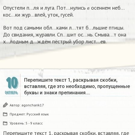
в
Опустели п…ля и луга. Пот…нулись
осеннем неб…
в
кос…ки жур…влей, уток, гусей.
Вот под самыми обл…ками л…тят б…льшие птицы.
До свидания, журавли. Сп…шит ос…нь. Смыва…т она
х…лодным д…ждём пёстрый убор лист…ев.
10
Перепишите текст 1, раскрывая скобки,
вставляя, где это необходимо, пропущенные
буквы и знаки препинания….
ОКТЯБРЬ
Автор:
agoncharik17
Предмет:
Русский язык
Уровень:
5 - 9 класс
Перепишите текст 1, раскрывая скобки, вставляя, где