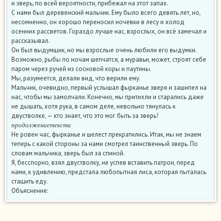
и зверь, по всей вероятности, прибежал на этот запах.
С нами был деревенский мальчик. Ему было всего девять лет, но,
несомненно, он хорошо переносил ночевки в лесу и холод
осенних рассветов. Гораздо лучше нас, взрослых, он всё замечал и
рассказывал.
Он был выдумщик, но мы взрослые очень любили его выдумки.
Возможно, рыбы по ночам шепчатся, а муравьи, может, строят себе
паром через ручей из сосновой коры и паутины.
Мы, разумеется, делали вид, что верили ему.
Мальчик, очевидно, первый услышал фырканье зверя и зашипел на
нас, чтобы мы замолчали. Конечно, мы притихли и старались даже
не дышать, хотя рука, в самом деле, невольно тянулась к
двустволке, — кто знает, что это мог быть за зверь!
п
р
о
д
о
л
ж
е
н
и
е
т
е
к
с
т
а
п
р
о
д
о
л
ж
е
н
и
е
т
е
к
с
т
а
Не ровен час, фырканье и шелест прекратились. Итак, мы не знаем
теперь с какой стороны за нами смотрел таинственный зверь. По
словам мальчика, зверь был за спиной.
Я, бесспорно, взял двустволку, не успев вставить патрон, перед
нами, к удивлению, предстала любопытная лиса, которая пыталась
стащить еду.
Объяснение: