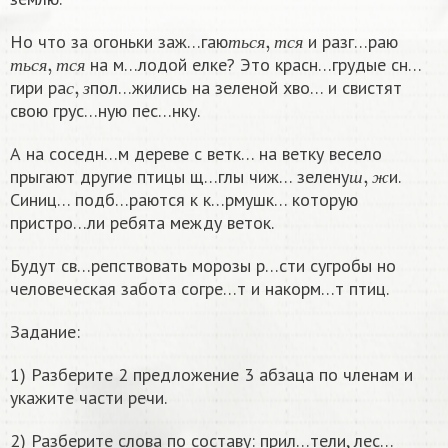
т
ь
с
я
,
т
с
я
Но что за огоньки заж…гаю
и разг…раю
т
ь
с
я
,
т
с
я
т
ь
с
я
т
с
я
на м…лодой елке? Это красн…грудые сн…
с
,
з
т
ь
с
я
т
с
я
гири ра
пол…жились на зеленой хво… и свистят
с
з
свою грус…ную пес…нку.
А на соседн…м дереве с ветк… на ветку весело
ш
,
ж
прыгают другие птицы щ…глы чиж… зелену
и.
ш
ж
Синиц… подб…раются к к…рмушк… которую
пристро…ли ребята между веток.
Будут св…репствовать морозы р…сти сугробы но
человеческая забота согре…т и накорм…т птиц.
Задание:
1) Разберите 2 предложение 3 абзаца по членам и
укажите части речи.
2) Разберите слова по составу: прил…тели, лес…