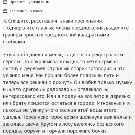
Предмет:
Русский язык
Уровень:
5 - 9 класс
4. Спишите, расставляя знаки препинания.
Подчеркните главные члены предложения, выделите
границы простых предложений квадратными
скобками.
Ночь побл.днела и месяц садится за реку красным
серпом. То накрапывал дождик то ветер срывал
листву с деревьев. Странный старик заговорил и это
уд.вило меня. Мы прошли более половины пути и
теперь все решили о.дохнуть. Он любил только музыку
н
и
н
е
н
е
н
е
и
что другое
радовало
отвлекало
н
и
н
е
н
е
н
е
интересовало его. Или я поеду на все лето в деревню
или брату придется остаться в городе. Мгновенье и я
н
и
когда не увижу этого солнца этой воды этого
н
и
ущелья. Через некоторое время щелкнула зажигалка и
зажглась свеча. Кругом в лесу валялись без всякого
порядка обручи и торчали порожние бочки.