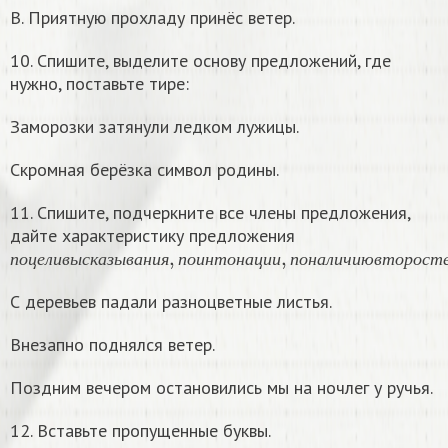
В. Приятную прохладу принёс ветер.
10. Спишите, выделите основу предложений, где
нужно, поставьте тире:
Заморозки затянули ледком лужицы.
Скромная берёзка символ родины.
11. Спишите, подчеркните все члены предложения,
дайте характеристику предложения
п
о
ц
е
л
и
в
ы
с
к
а
з
ы
в
а
н
и
я
,
п
о
и
н
т
о
н
а
ц
и
и
,
п
о
н
а
л
и
ч
и
ю
п
о
ц
е
л
и
в
ы
с
к
а
з
ы
в
а
н
и
я
п
о
и
н
т
о
н
а
ц
и
и
п
о
н
а
л
и
ч
и
ю
в
т
о
р
о
с
т
С деревьев падали разноцветные листья.
Внезапно поднялся ветер.
Поздним вечером остановились мы на ночлег у ручья.
12. Вставьте пропущенные буквы.