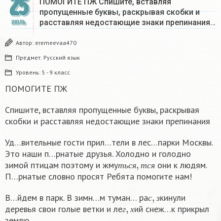
25
ПОМОГИТЕ ПЖ Спишите, вставляя
пропущенные буквы, раскрывая скобки и
расставляя недостающие знаки препинания…
ИЮЛЬ
Автор:
eremeevaa470
Предмет:
Русский язык
Уровень:
5 - 9 класс
ПОМОГИТЕ ПЖ
Спишите, вставляя пропущенные буквы, раскрывая
скобки и расставляя недостающие знаки препинания
Уд…вительные гости прил…тели в лес…парки Москвы.
Это наши п…рнатые друзья. Холодно и голодно
т
ь
с
я
,
т
с
я
зимой птицам поэтому и жму
они к людям.
т
ь
с
я
т
с
я
П…рнатые словно просят Ребята помогите нам!
с
,
з
В…йдем в парк. В зимн…м туман… ра
кинули
г
,
х
с
з
деревья свои голые ветки и ле
ий снеж…к прикрыл
г
х
землю.