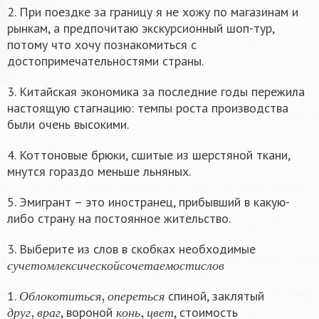
2. При поездке за границу я не хожу по магазинам и
рынкам, а предпочитаю экскурсионный шоп-тур,
потому что хочу познакомиться с
достопримечательностями страны.
3. Китайская экономика за последние годы пережила
настоящую стагнацию: темпы роста производства
были очень высокими.
4. Коттоновые брюки, сшитые из шерстяной ткани,
мнутся гораздо меньше льняных.
5. Эмигрант – это иностранец, прибывший в какую-
либо страну на постоянное жительство.
3. Выберите из слов в скобках необходимые
с
у
ч
е
т
о
м
л
е
к
с
и
ч
е
с
к
о
й
с
о
ч
е
т
а
е
м
о
с
т
и
с
л
о
в
с
у
ч
е
т
о
м
л
е
к
с
и
ч
е
с
к
о
й
с
о
ч
е
т
а
е
м
о
с
т
и
с
л
о
в
О
б
л
о
к
о
т
и
т
ь
с
я
,
о
п
е
р
е
т
ь
с
я
1.
спиной, заклятый
д
р
у
г
,
в
р
а
г
к
о
н
ь
,
ц
в
е
т
О
б
л
о
к
о
т
и
т
ь
с
я
о
п
е
р
е
т
ь
с
я
, вороной
, стоимость
в
ы
с
о
к
а
я
,
д
о
р
о
г
а
я
н
и
з
к
а
я
,
д
е
ш
е
в
а
я
д
р
у
г
в
р
а
г
к
о
н
ь
ц
в
е
т