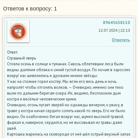
Ответов к вопросу: 1
89645638110
12.07.2024 | 22:13
Ответить
Ответ:
Страшный зверь
Стояла осень в солнце и туманах. Сквозь облетевшие леса были
видны далёкие облака и синий густой воздух. По ночам в зарослях
вокруг нас шевелились и дрожали низкие звёзды.
У нас на стоянке горел костёр. Мы жгли его весь день и ночь
напролёт чтобы отгонять волков, — Очевидно, именно они тихо
выли по дальним берегам озера. Их, видимо, беспокоили дым
костра и весёлые человеческие крики.
Очевидно, огонь пугает зверей но однажды вечером, к ужасу, в
траве у костра начал сердито сопеть какой-то зверь. Его не было
видно. Он озабоченно бегал вокруг нас, шумел высокой травой,
фыркал и, наверное, сердился, но не высовывал из травы даже
ушей.
Картошка жарилась на сковороде от неё шёл острый вкусный запах