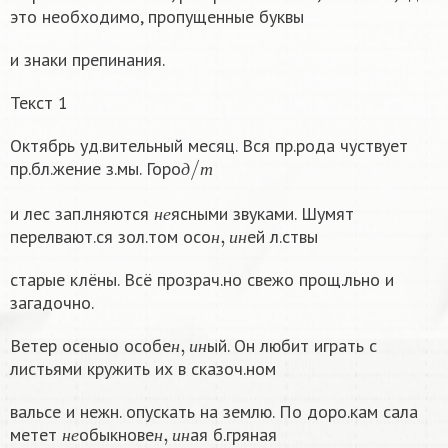
это необходимо, пропущенные буквы
и знаки препинания.
Текст 1
Октябрь уд.вительный месяц. Вся пр.рода чуствует
д
/
т
пр.бл.жение з.мы. Горо
д
т
н
е
и лес зап.лняются
ясными звуками. Шумят
н
,
и
н
н
е
перелвают.ся зол.том осо
ей л.ствы
н
и
н
старые клёны. Всё прозрач.но свежо прощ.льно и
загадочно.
н
,
и
н
Ветер осеныо особе
ый. Он любит играть с
н
и
н
листьями кружить их в сказоч.ном
вальсе и нежн. опускать на землю. По доро.кам сала
н
е
н
,
и
н
метет
обыкнове
ая б.гряная
н
е
н
и
н