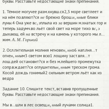
буквы. Расставьте недостающие знаки препинания.
1. Тёмное могучее разм.хнувш.ся2,3 море светлеет и
н
е
н
,
н
н
на нём по.вляют?ся
брежно брош.
ые блики
с
,
з
з
а
н
е
н
н
н
луны.4 Она уже в
плыла из
вершин м.хнатых гор и
с
,
з
с
з
з
а
теперь задумч.во льёт свой свет на море тихо в
н
а
с
з
дыхающ. ей
встречу и на камень у которого мы л…
А
.
М
.
Г
о
р
ь
к
и
й
н
а
жим.
А
М
Г
о
р
ь
к
и
й
н
,
н
н
2. Осл.пительная молния мгнове
о6 нап.лня…т
н
,
н
н
н
н
н
огне
ым3 светом всю1 лощину заст.вля…т
н
н
н
лош.дей остановит?ся и без м.лейшего промежутка
н
,
н
н
сопр.в.ждает?ся оглушитель
ым треском грома.
н
н
н
Косой дождь гонимый2 сильным ветром льёт как из
ведра
Задание 10. Спишите текст, вставив пропущенные
буквы. Расставьте недостающие знаки препинания.
н
,
н
н
Мы в…шли в лес освещ.
ый лучами солнца1.
н
,
н
н
н
н
н