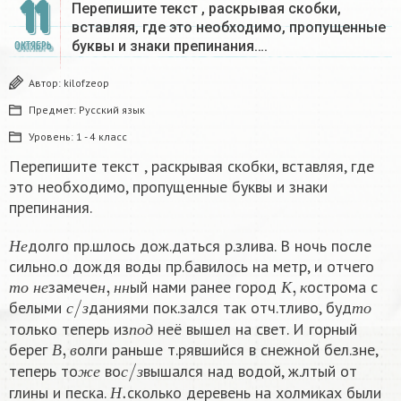
11
Перепишите текст , раскрывая скобки,
вставляя, где это необходимо, пропущенные
буквы и знаки препинания….
ОКТЯБРЬ
Автор:
kilofzeop
Предмет:
Русский язык
Уровень:
1 - 4 класс
Перепишите текст , раскрывая скобки, вставляя, где
это необходимо, пропущенные буквы и знаки
препинания.
Н
е
долго пр.шлось дож.даться р.злива. В ночь после
Н
е
сильно.о дождя воды пр.бавилось на метр, и отчего
т
о
н
е
н
,
н
н
К
,
к
замече
ый нами ранее город
острома с
с
/
з
т
о
т
о
н
е
н
н
н
К
к
белыми
даниями пок.зался так отч.тливо, буд
п
о
д
с
з
т
о
только теперь из
неё вышел на свет. И горный
В
,
в
п
о
д
берег
олги раньше т.рявшийся в снежной бел.зне,
ж
е
с
/
з
В
в
теперь то
во
вышался над водой, ж.лтый от
Н
.
ж
е
с
з
глины и песка.
сколько деревень на холмиках были
н
,
н
н
Н