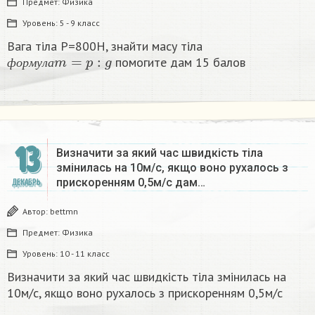
Предмет:
Физика
Уровень:
5 - 9 класс
Вага тіла P=800H, знайти масу тіла
ф
о
р
м
у
л
а
m
=
p
:
g
помогите дам 15 балов
ф
о
р
м
у
л
а
13
Визначити за який час швидкість тіла
змінилась на 10м/с, якщо воно рухалось з
прискоренням 0,5м/с дам…
ДЕКАБРЬ
Автор:
bettmn
Предмет:
Физика
Уровень:
10 - 11 класс
Визначити за який час швидкість тіла змінилась на
10м/с, якщо воно рухалось з прискоренням 0,5м/с