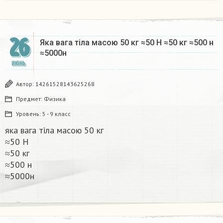
26
Яка вага тіла масою 50 кг ≈50 Н ≈50 кг ≈500 н
≈5000н​
ИЮНЬ
Автор:
14261528143625268
Предмет:
Физика
Уровень:
5 - 9 класс
яка вага тіла масою 50 кг
≈50 Н
≈50 кг
≈500 н
≈5000н​