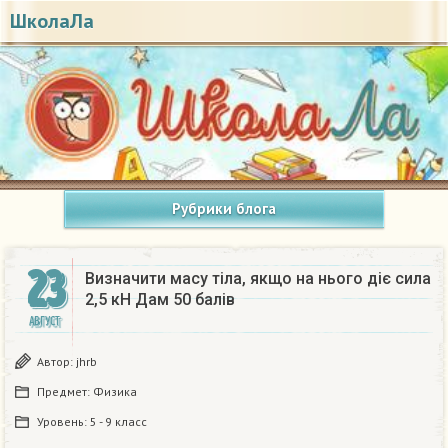
ШколаЛа
Рубрики блога
23
Визначити масу тіла, якщо на нього діє сила
2,5 кН Дам 50 балів
АВГУСТ
Автор:
jhrb
Предмет:
Физика
Уровень:
5 - 9 класс