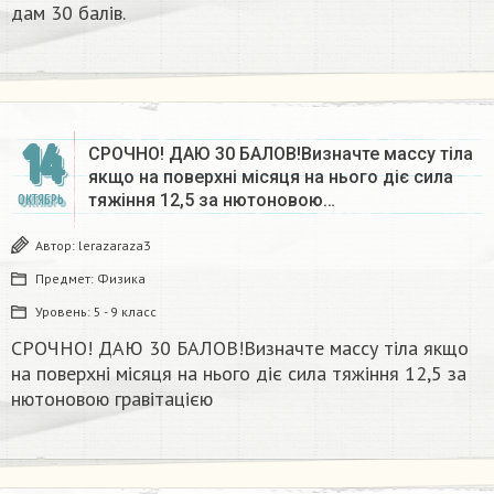
дам 30 балів.​
14
СРОЧНО! ДАЮ 30 БАЛОВ!Визначте массу тіла
якщо на поверхні місяця на нього діє сила
тяжіння 12,5 за нютоновою…
ОКТЯБРЬ
Автор:
lerazaraza3
Предмет:
Физика
Уровень:
5 - 9 класс
СРОЧНО! ДАЮ 30 БАЛОВ!Визначте массу тіла якщо
на поверхні місяця на нього діє сила тяжіння 12,5 за
нютоновою гравітацією