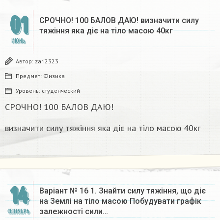
01
СРОЧНО! 100 БАЛОВ ДАЮ! визначити силу
тяжіння яка діє на тіло масою 40кг​
ИЮНЬ
Автор:
zari2323
Предмет:
Физика
Уровень:
студенческий
СРОЧНО! 100 БАЛОВ ДАЮ!
визначити силу тяжіння яка діє на тіло масою 40кг​
14
Варiант № 16 1. Знайти силу тяжіння, що діє
на Землi на тiло масою Побудувати графік
залежності сили…
СЕНТЯБРЬ