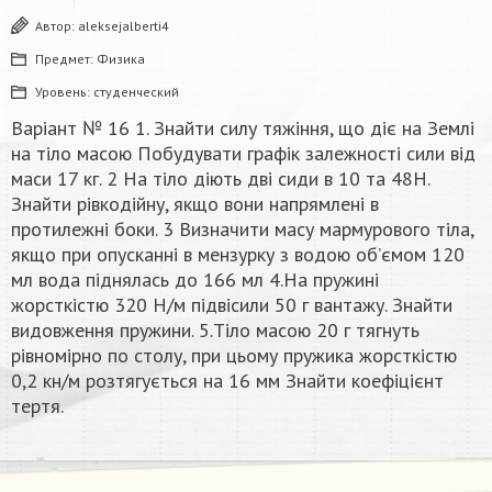
Автор:
aleksejalberti4
Предмет:
Физика
Уровень:
студенческий
Варiант № 16 1. Знайти силу тяжіння, що діє на Землi
на тiло масою Побудувати графік залежності сили від
маси 17 кг. 2 На тiло діють дві сиди в 10 та 48H.
Знайти рiвкодiйну, якщо вони напрямлені в
протилежні боки. 3 Визначити масу мармурового тiла,
якщо при опусканні в мензурку з водою об’ємом 120
мл вода пiднялась до 166 мл 4.На пружинi
жорсткістю 320 Н/м підвісили 50 г вантажу. Знайти
видовження пружини. 5.Тiло масою 20 г тягнуть
рівномірно по столу, при цьому пружика жорсткістю
0,2 кн/м розтягується на 16 мм Знайти коефіцієнт
тертя.​