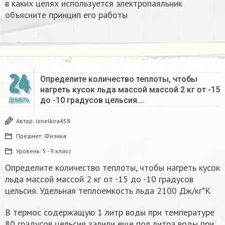
в каких целях используется электропаяльник
объясните принцип его работы​
24
Определите количество теплоты, чтобы
нагреть кусок льда массой массой 2 кг от -15
до -10 градусов цельсия….
ДЕКАБРЬ
Автор:
ionelkira458
Предмет:
Физика
Уровень:
5 - 9 класс
Определите количество теплоты, чтобы нагреть кусок
льда массой массой 2 кг от -15 до -10 градусов
цельсия. Удельная теплоемкость льда 2100 Дж/кг*К
В термос содержащую 1 литр воды при температуре
80 градусов цельсия залили еще пол литра воды при