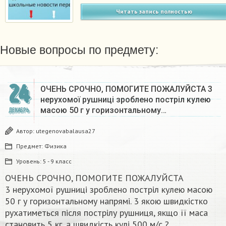
Читать запись полностью
Новые вопросы по предмету:
24
ОЧЕНЬ СРОЧНО, ПОМОГИТЕ ПОЖАЛУЙСТА 3
нерухомої рушниці зроблено постріл кулею
масою 50 г у горизонтальному…
ДЕКАБРЬ
Автор:
utegenovabalausa27
Предмет:
Физика
Уровень:
5 - 9 класс
ОЧЕНЬ СРОЧНО, ПОМОГИТЕ ПОЖАЛУЙСТА
3 нерухомої рушниці зроблено постріл кулею масою
50 г у горизонтальному напрямі. 3 якою швидкістко
рухатиметься після пострілу рушниця, якщо її маса
становить 5 кг, а швидкість кулі 500 м/с ?​