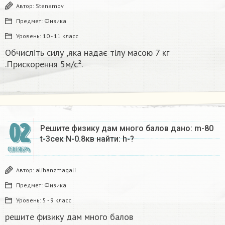
Автор:
Stenamov
Предмет:
Физика
Уровень:
10 - 11 класс
Обчисліть силу ,яка надає тілу масою 7 кг
.Прискорення 5м/с².
02
Решите физику дам много балов дано: m-80
t-3сек N-0.8кв найти: h-?
СЕНТЯБРЬ
Автор:
alihanzmagali
Предмет:
Физика
Уровень:
5 - 9 класс
решите физику дам много балов