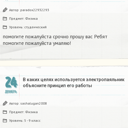
Автор:
paradox22932293
Предмет:
Физика
Уровень:
студенческий
помогите пожалуйста срочно прошу вас Ребят
помогите пожалуйста умаляю! ​
24
В каких целях используется электропаяльник
объясните принцип его работы​
ДЕКАБРЬ
Автор:
sashalugan2008
Предмет:
Физика
Уровень:
5 - 9 класс