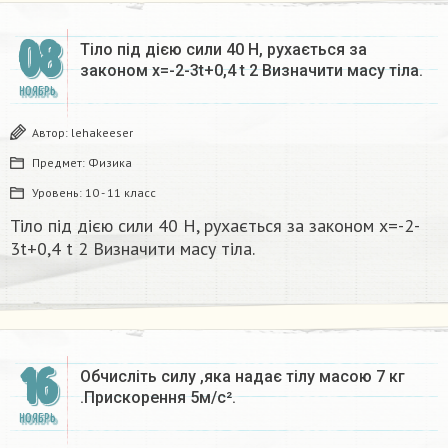
08
Тіло під дією сили 40 Н, рухається за
законом х=-2-3t+0,4 t 2 Визначити масу тіла.​
НОЯБРЬ
Автор:
lehakeeser
Предмет:
Физика
Уровень:
10 - 11 класс
Тіло під дією сили 40 Н, рухається за законом х=-2-
3t+0,4 t 2 Визначити масу тіла.​
16
Обчисліть силу ,яка надає тілу масою 7 кг
.Прискорення 5м/с².
НОЯБРЬ