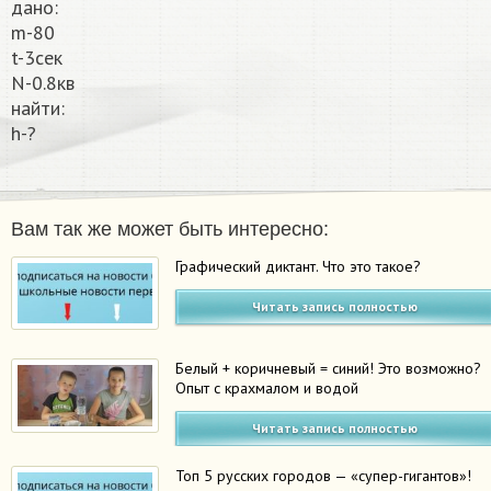
дано:
m-80
t-3сек
N-0.8кв
найти:
h-?
Вам так же может быть интересно:
Графический диктант. Что это такое?
Читать запись полностью
Белый + коричневый = синий! Это возможно?
Опыт с крахмалом и водой
Читать запись полностью
Топ 5 русских городов — «супер-гигантов»!