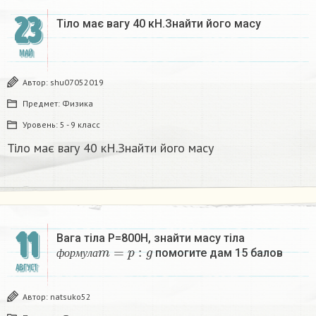
23
Тіло має вагу 40 кН.Знайти його масу​
МАЙ
Автор:
shu07052019
Предмет:
Физика
Уровень:
5 - 9 класс
Тіло має вагу 40 кН.Знайти його масу​
11
Вага тіла P=800H, знайти масу тіла
ф
о
р
м
у
л
а
m
=
p
:
g
помогите дам 15 балов
ф
о
р
м
у
л
а
АВГУСТ
Автор:
natsuko52