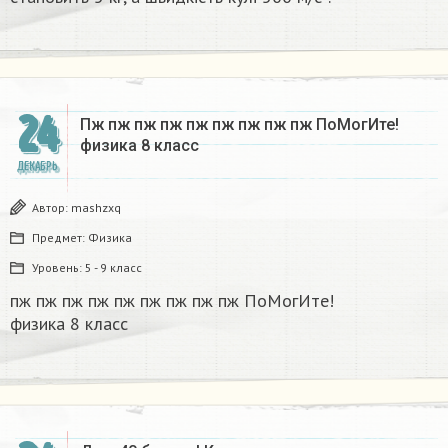
24
Пж пж пж пж пж пж пж пж пж ПоМогИте!
физика 8 класс​
ДЕКАБРЬ
Автор:
mashzxq
Предмет:
Физика
Уровень:
5 - 9 класс
пж пж пж пж пж пж пж пж пж ПоМогИте!
физика 8 класс​