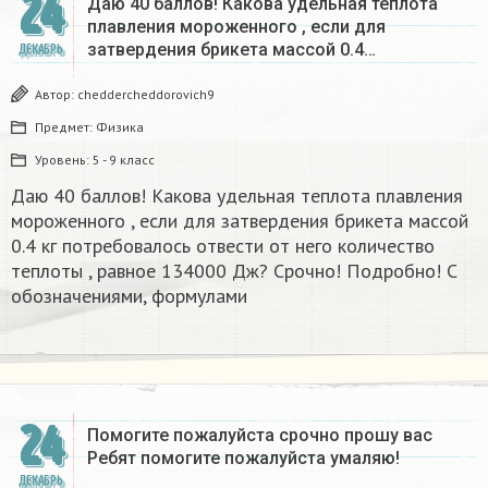
24
Даю 40 баллов! Какова удельная теплота
плавления мороженного , если для
затвердения брикета массой 0.4…
ДЕКАБРЬ
Автор:
cheddercheddorovich9
Предмет:
Физика
Уровень:
5 - 9 класс
Даю 40 баллов! Какова удельная теплота плавления
мороженного , если для затвердения брикета массой
0.4 кг потребовалось отвести от него количество
теплоты , равное 134000 Дж? Срочно! Подробно! С
обозначениями, формулами
24
Помогите пожалуйста срочно прошу вас
Ребят помогите пожалуйста умаляю! ​
ДЕКАБРЬ