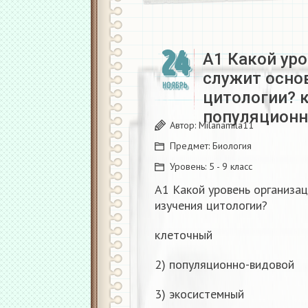
24
А1 Какой ур
служит осно
НОЯБРЬ
цитологии? 
популяционн
Автор:
Milanamila11
Предмет:
Биология
Уровень:
5 - 9 класс
А1 Какой уровень организа
изучения цитологии?
клеточный
2) популяционно-видовой
3) экосистемный