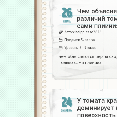
26
Чем объясня
различий то
ИЮЛЬ
сами плииииз
Автор:
helpplease2626
Предмет:
Биология
Уровень:
5 - 9 класс
чем объясняются черты схо
только сами плииииз​
24
У томата кр
доминирует н
ОКТЯБРЬ
поверхность