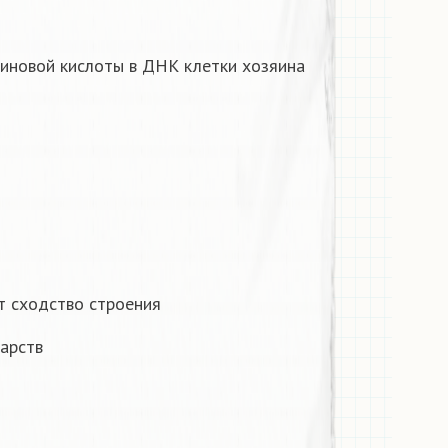
еиновой кислоты в ДНК клетки хозяина
т сходство строения
царств