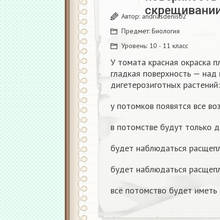
скрещивани
Автор:
andriasdenis02
Предмет:
Биология
Уровень:
10 - 11 класс
У томата красная окраска п
гладкая поверхность — над
дигетерозиготных растений:
у потомков появятся все в
в потомстве будут только 
будет наблюдаться расщепл
будет наблюдаться расщепл
всё потомство будет иметь