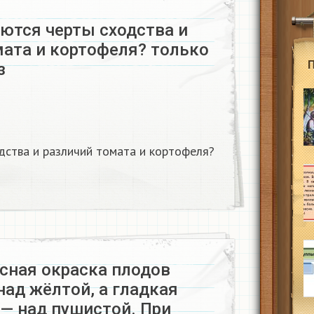
ются черты сходства и
мата и кортофеля? только
​
дства и различий томата и кортофеля?
асная окраска плодов
ад жёлтой, а гладкая
 — над пушистой. При