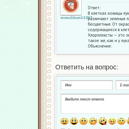
Ответ:
В клетках кожицы лу
mono1kum11037
различают зеленые п
бесцветные. От окра
содержащихся в клет
Хлоропласты — это 
такое же, как и у лука
Объяснение:
Ответить на вопрос: