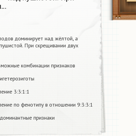
и…
лодов доминирует над жёлтой, а
 пушистой. При скрещивании двух
озможные комбинации признаков
дигетерозиготы
ение 3:3:1:1
ение по фенотипу в отношении 9:3:3:1
 доминантные признаки