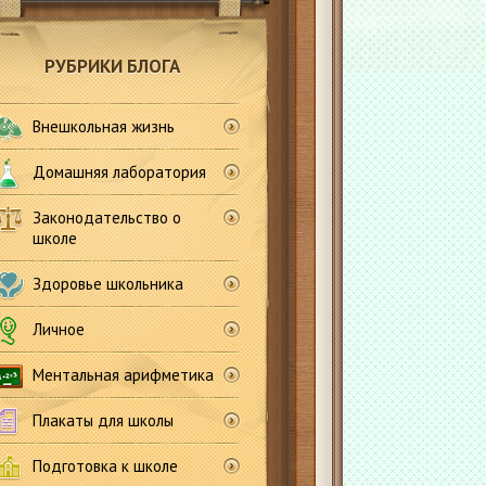
РУБРИКИ БЛОГА
Внешкольная жизнь
Домашняя лаборатория
Законодательство о
школе
Здоровье школьника
Личное
Ментальная арифметика
Плакаты для школы
Подготовка к школе