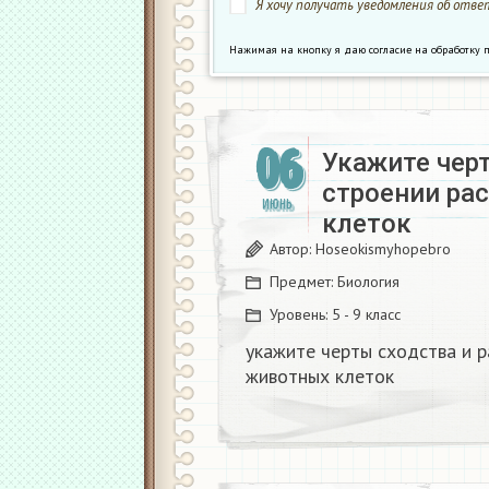
Я хочу получать уведомления об ответ
Нажимая на кнопку я даю согласие на обработк
06
Укажите черт
строении ра
ИЮНЬ
клеток
Автор:
Hoseokismyhopebro
Предмет:
Биология
Уровень:
5 - 9 класс
укажите черты сходства и р
животных клеток