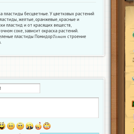
ка пластиды бесцветные. У цветковых растений
ластиды, желтые, оранжевые, красные и
ски пластид и от красящих веществ,
очном соке, зависит окраска растений.
Т
о
м
а
т
зеленые пластиды Помидор
строение
Т
о
м
а
т
.