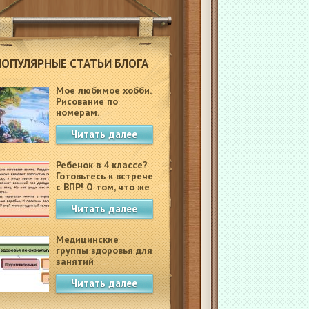
ПОПУЛЯРНЫЕ СТАТЬИ БЛОГА
Мое любимое хобби.
Рисование по
номерам.
Читать далее
Ребенок в 4 классе?
Готовьтесь к встрече
с ВПР! О том, что же
это такое.
Читать далее
Медицинские
группы здоровья для
занятий
физкультурой в
Читать далее
школе