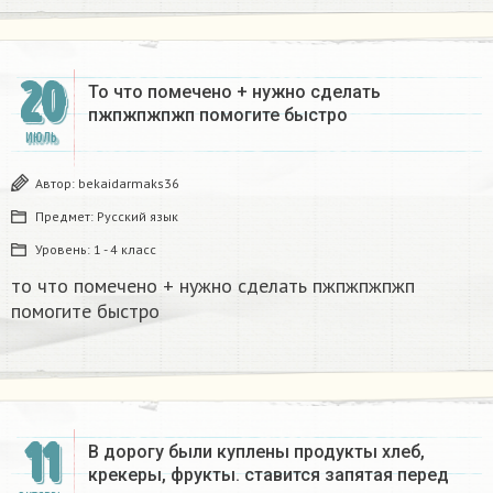
20
То что помечено + нужно сделать
пжпжпжпжп помогите быстро​
ИЮЛЬ
Автор:
bekaidarmaks36
Предмет:
Русский язык
Уровень:
1 - 4 класс
то что помечено + нужно сделать пжпжпжпжп
помогите быстро​
11
В дорогу были куплены продукты хлеб,
крекеры, фрукты. ставится запятая перед