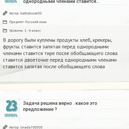
однородными членами ставится…
ОКТЯБРЬ
Автор:
katkaburak01
Предмет:
Русский язык
Уровень:
1 - 4 класс
В дорогу были куплены продукты хлеб, крекеры,
фрукты. ставится запятая перед однородными
членами ставится тире после обобщающего слова
ставится двоеточие перед однородными членами
ставится запятая после обобщающего слова
23
Задача решена верно . какое это
предложение ?
СЕНТЯБРЬ
Автор:
linada700303