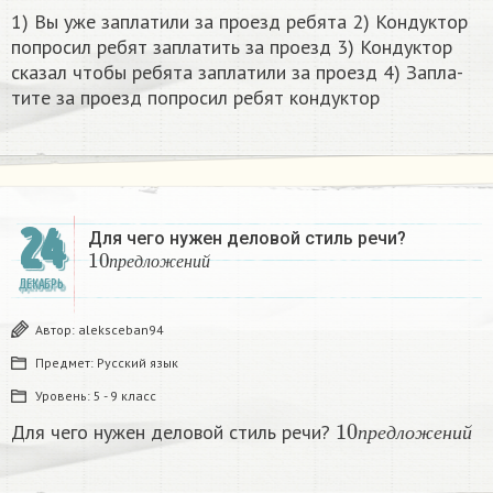
1) Вы уже за­пла­ти­ли за про­езд ре­бя­та 2) Кон­дук­тор
по­про­сил ребят за­пла­тить за про­езд 3) Кон­дук­тор
ска­зал чтобы ре­бя­та за­пла­ти­ли за про­езд 4) За­пла­
ти­те за про­езд по­про­сил ребят кон­дук­тор​
24
Для чего нужен деловой стиль речи?
10
п
р
е
д
л
о
ж
е
н
и
й
п
р
е
д
л
о
ж
е
н
и
й
ДЕКАБРЬ
Автор:
aleksceban94
Предмет:
Русский язык
Уровень:
5 - 9 класс
10
п
р
е
д
л
о
ж
е
н
и
Для чего нужен деловой стиль речи?
п
р
е
д
л
о
ж
е
н
и
й