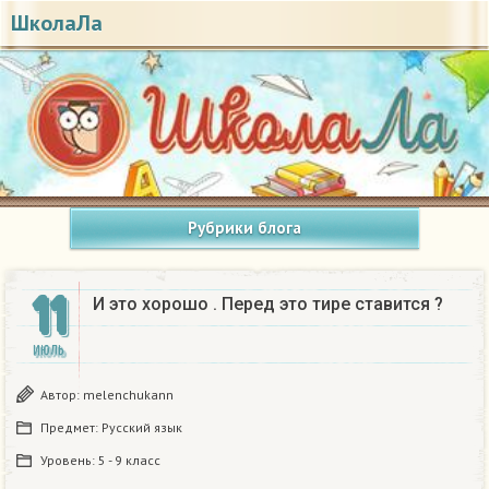
ШколаЛа
Рубрики блога
11
И это хорошо . Перед это тире ставится ?​
ИЮЛЬ
Автор:
melenchukann
Предмет:
Русский язык
Уровень:
5 - 9 класс