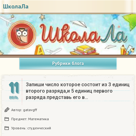
ШколаЛа
Рубрики блога
11
Запиши число которое состоит из 3 единиц
второго разряда,и 5 единиц первого
разряда.представь его в…
ИЮЛЬ
Автор:
gatavgff
Предмет:
Математика
Уровень:
студенческий