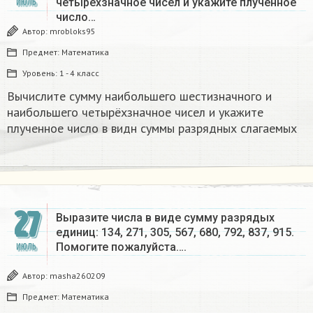
четырёхзначное чисел и укажите плученное
ИЮЛЬ
число…
Автор:
mrobloks95
Предмет:
Математика
Уровень:
1 - 4 класс
Вычислите сумму наибольшего шестизначного и
наибольшего четырёхзначное чисел и укажите
плученное число в видн суммы разрядных слагаемых
27
Выразите числа в виде сумму разрядых
единиц: 134, 271, 305, 567, 680, 792, 837, 915.
Помогите пожалуйста….
ИЮЛЬ
Автор:
masha260209
Предмет:
Математика