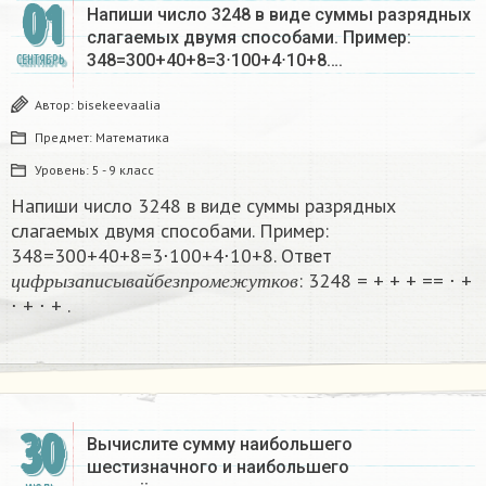
01
Напиши число 3248 в виде суммы разрядных
слагаемых двумя способами. Пример:
348=300+40+8=3⋅100+4⋅10+8….
СЕНТЯБРЬ
Автор:
bisekeevaalia
Предмет:
Математика
Уровень:
5 - 9 класс
Напиши число 3248 в виде суммы разрядных
слагаемых двумя способами. Пример:
348=300+40+8=3⋅100+4⋅10+8. Ответ
ц
и
ф
р
ы
з
а
п
и
с
ы
в
а
й
б
е
з
п
р
о
м
е
ж
у
т
к
о
в
: 3248 = + + + == ⋅ +
ц
и
ф
р
ы
з
а
п
и
с
ы
в
а
й
б
е
з
п
р
о
м
е
ж
у
т
к
о
в
⋅ + ⋅ + .
30
Вычислите сумму наибольшего
шестизначного и наибольшего