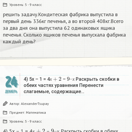
Уровень:
5 - 9 класс
решить задачу.Кондитеская фабрика выпустила в
первый день 336кг печенья, а во второй 408кг.Всего
за два дня она выпустила 62 одинаковых ящика
печенья. Сколько ящиков печенья выпускала фабрика
каждый день?
х
+
2
9
х
–
24
4) 5х – 1 = 4
–
Раскрыть скобки в
х
х
обеих частях уравнения Перенести
слагаемые, содержащие…
ДЕКАБРЬ
Автор:
AlexanderTsupay
Предмет:
Математика
Уровень:
5 - 9 класс
х
+
2
9
х
–
4) 5х – 1 = 4
–
Раскрыть скобки в обеих