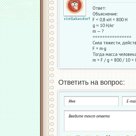
Ответ:
Объяснение:
stellakasdorf
F = 0,8 кН = 800 Н
g ≈ 10 Н/кг
m — ?
================
Сила тяжести, дейст
F = m·g
Тогда масса человека
m = F / g = 800 / 10 = 
Ответить на вопрос: