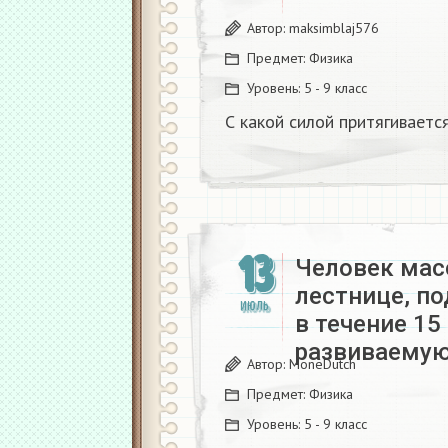
Автор:
maksimblaj576
Предмет:
Физика
Уровень:
5 - 9 класс
С какой силой притягиваетс
13
Человек масс
лестнице, по
ИЮЛЬ
в течение 15
развиваему
Автор:
MoneDutch
Предмет:
Физика
Уровень:
5 - 9 класс