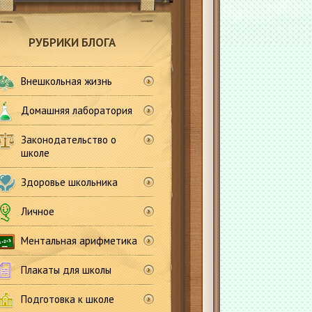
РУБРИКИ БЛОГА
Внешкольная жизнь
Домашняя лаборатория
Законодательство о
школе
Здоровье школьника
Личное
Ментальная арифметика
Плакаты для школы
Подготовка к школе