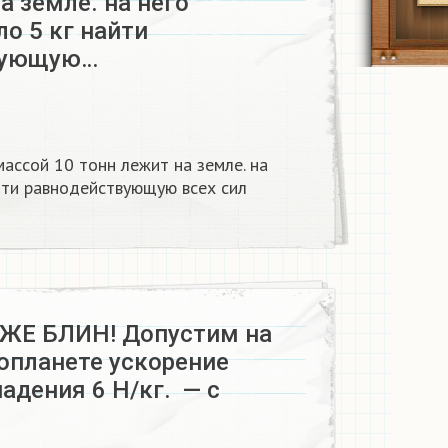
а земле. на него
о 5 кг найти
вующую…
ассой 10 тонн лежит на земле. на
йти равнодействующую всех сил
ЖЕ БЛИН! Допустим на
опланете ускорение
адения 6 Н/кг. — с