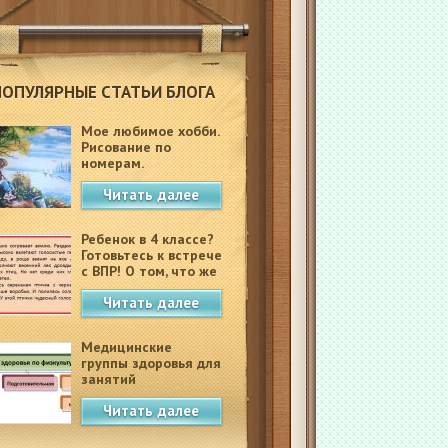
ПОПУЛЯРНЫЕ СТАТЬИ БЛОГА
Мое любимое хобби.
Рисование по
номерам.
Читать далее
Ребенок в 4 классе?
Готовьтесь к встрече
с ВПР! О том, что же
это такое.
Читать далее
Медицинские
группы здоровья для
занятий
физкультурой в
Читать далее
школе