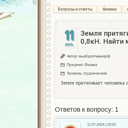
Вопросы и ответы
Физика
11
Земля притяг
0,8кН. Найти м
ИЮЛЬ
Автор:
выабдлотьвымрф
Предмет:
Физика
Уровень:
студенческий
Земля притягивает человека си
Ответов к вопросу: 1
11.07.2024 | 20:02