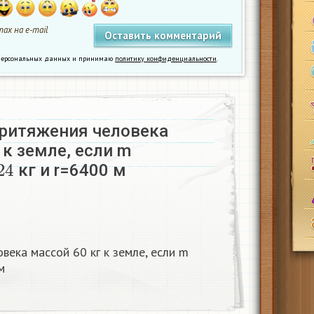
ах на e-mail
у персональных данных и принимаю
политику конфиденциальности
.
притяжения человека
 к земле, если m
24
кг и r=6400 м​
века массой 60 кг к земле, если m
​