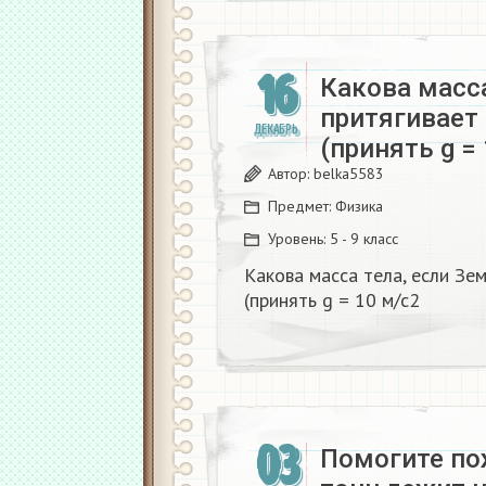
16
Какова масса
притягивает 
ДЕКАБРЬ
(принять g =
Автор:
belka5583
Предмет:
Физика
Уровень:
5 - 9 класс
Какова масса тела, если Зем
(принять g = 10 м/с2
03
Помогите по