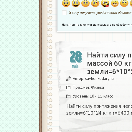
Я хочу получать уведомления об ответ
Нажимая на кнопку я даю согласие на обработк
28
Найти силу 
массой 60 кг
МАЙ
земли=6*10^
Автор:
savhenkodaryna
Предмет:
Физика
Уровень:
10 - 11 класс
Найти силу притяжения чело
24
земли=6*10^
кг и r=6400 м