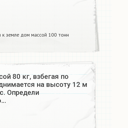
я к земле дом массой 100 тонн​
ой 80 кг, взбегая по
днимается на высоту 12 м
 с. Определи
ю…