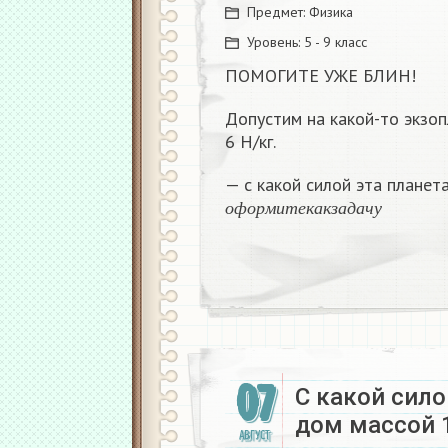
Предмет:
Физика
Уровень:
5 - 9 класс
ПОМОГИТЕ УЖЕ БЛИН!
Допустим на какой-то экзо
6 Н/кг.
— с какой силой эта планет
о
ф
о
р
м
и
т
е
к
а
к
з
а
д
а
ч
у
о
ф
о
р
м
и
т
е
к
а
к
з
а
д
а
ч
у
07
С какой сило
дом массой 1
АВГУСТ