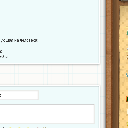
вующая на человека:
:
80 кг