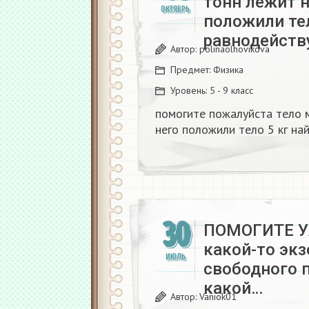
тонн лежит н
ОКТЯБРЬ
положили тел
равнодейст
Автор:
polinaolhovikova
Предмет:
Физика
Уровень:
5 - 9 класс
помогите пожалуйста тело м
него положили тело 5 кг на
30
ПОМОГИТЕ У
какой-то экз
ИЮЛЬ
свободного п
какой…
Автор:
Vaniok01