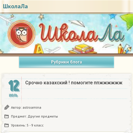
ШколаЛа
Рубрики блога
12
Срочно казахский ! помогите ппжжжжжж​
ИЮЛЬ
Автор:
astroamina
Предмет:
Другие предметы
Уровень:
5 - 9 класс