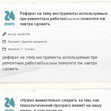
24
Реферат на тему инструменты используемые
5
л
и
с
т
о
в
при ремонтных работах
помогите пж
л
и
с
т
о
в
завтра сдовать​
ДЕКАБРЬ
Автор:
kiwitt748
Предмет:
Другие предметы
Уровень:
5 - 9 класс
реферат на тему инструменты используемые при
5
л
и
с
т
о
в
ремонтных работах
помогите пж завтра
л
и
с
т
о
в
сдовать​
24
«Нужно внимательно следить за тем, как
технологический прогресс влияет на нашу
жизнь, в том числе на…
ДЕКАБРЬ