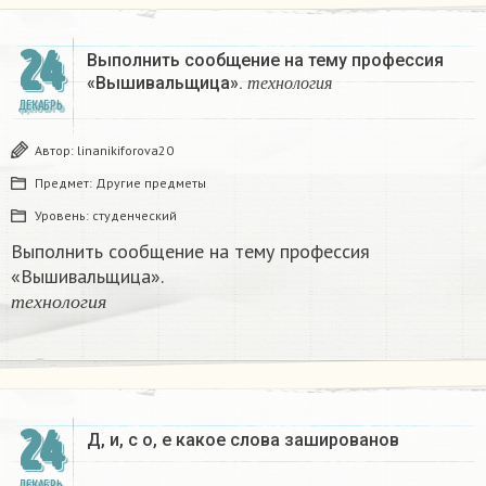
24
Выполнить сообщение на тему профессия
т
е
х
н
о
л
о
г
и
я
«Вышивальщица».
т
е
х
н
о
л
о
г
и
я
ДЕКАБРЬ
Автор:
linanikiforova20
Предмет:
Другие предметы
Уровень:
студенческий
Выполнить сообщение на тему профессия
«Вышивальщица».
т
е
х
н
о
л
о
г
и
я
т
е
х
н
о
л
о
г
и
я
24
Д, и, с о, е какое слова зашированов
ДЕКАБРЬ