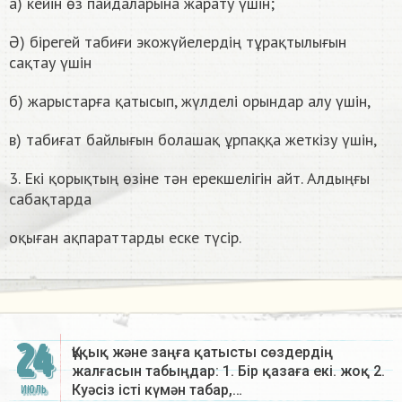
а) кейін өз пайдаларына жарату үшін;
Ә) бірегей табиғи экожүйелердің тұрақтылығын
сақтау үшін
б) жарыстарға қатысып, жүлделі орындар алу үшін,
в) табиғат байлығын болашақ ұрпаққа жеткізу үшін,
3. Екі қорықтың өзіне тән ерекшелігін айт. Алдыңғы
сабақтарда
оқыған ақпараттарды еске түсір.
24
Құқық және заңға қатысты сөздердің
жалғасын табыңдар: 1. Бір қазаға екі. жоқ 2.
Куәсіз істі күмән табар,…
ИЮЛЬ