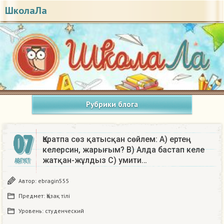
ШколаЛа
Рубрики блога
07
Қаратпа сөз қатысқан сөйлем: А) ертең
келерсин, жарығым? В) Алда бастап келе
жатқан-жұлдыз С) умити…
АВГУСТ
Автор:
ebragin555
Предмет:
Қазақ тiлi
Уровень:
студенческий