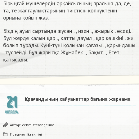
Бірыңғай мүшелердің әрқайсысының арасына да, де,
та, те жалғаулықтарының тиістісін көпнүктенің
орнына қойып жаз.
Біздің ауыл сыртында жусан . , изен ., ажырық . өседі.
Бұл жерде қалың қар ., қатты дауыл , қар көшкіні . жиі
болып тұрады. Күні-түні қолынан қағазы ., қарындашы
. түспейді. Бұл жарысқа Жұмабек ., Бақыт ., Есет .
қатысады.
21
Қарағандының хайуанаттар бағына жарнама​
ОКТЯБРЬ
Автор:
cehmisterangelina
Предмет:
Қазақ тiлi