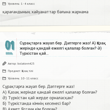
Уровень:
1 - 4 класс
қарағандының хайуанаттар бағына жарнама​
01
Сұрақтарға жауап бер. Дәптерге жаз! А) Қазақ
жерінде қандай ежелгі қалалар болған? Ә)
Түркістан қай…
ИЮНЬ
Автор:
bolatovn425
Предмет:
Қазақ тiлi
Уровень:
10 - 11 класс
Сұрақтарға жауап бер. Дәптерге жаз!
А) Қазақ жерінде қандай ежелгі қалалар болған?
Ә) Түркістан қай жерде орналасқан?
Б) Түркістанда кімнің кесенесі бар?
В) Ахмет Яссауи кім болған?