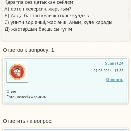
Қаратпа сөз қатысқан сөйлем:
А) ертең келерсин, жарығым?
В) Алда бастап келе жатқан-жұлдыз
С) умити зор әнші, жас әнші Айым, күле қарады
Д) жастардың басшысы гүлім ​
Ответов к вопросу: 1
Sunnat24
07.08.2024 | 17:22
Ответить
Ответ:
Ертең келесің жарығым
Ответить на вопрос: