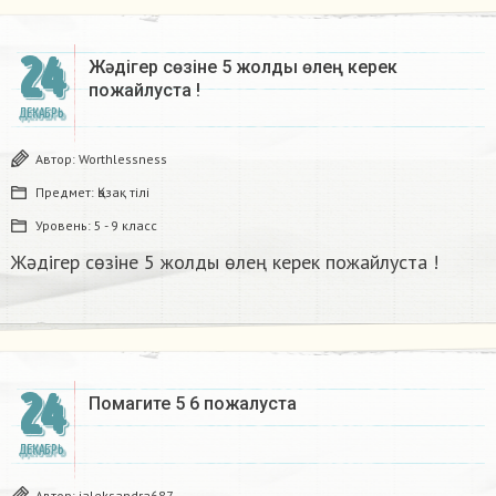
24
Жәдігер сөзіне 5 жолды өлең керек
пожайлуста !
ДЕКАБРЬ
Автор:
Worthlessness
Предмет:
Қазақ тiлi
Уровень:
5 - 9 класс
Жәдігер сөзіне 5 жолды өлең керек пожайлуста !
24
Помагите 5 6 пожалуста​
ДЕКАБРЬ
Автор:
ialeksandra687