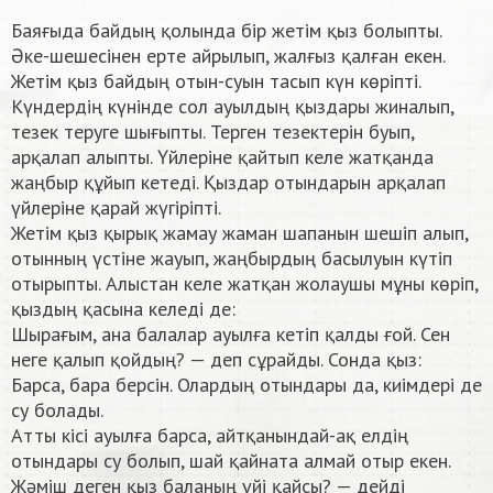
Баяғыда байдың қолында бір жетім қыз болыпты.
Әке-шешесінен ерте айрылып, жалғыз қалған екен.
Жетім қыз байдың отын-суын тасып күн көріпті.
Күндердің күнінде сол ауылдың қыздары жиналып,
тезек теруге шығыпты. Терген тезектерін буып,
арқалап алыпты. Үйлеріне қайтып келе жатқанда
жаңбыр құйып кетеді. Қыздар отындарын арқалап
үйлеріне қарай жүгіріпті.
Жетім қыз қырық жамау жаман шапанын шешіп алып,
отынның үстіне жауып, жаңбырдың басылуын күтіп
отырыпты. Алыстан келе жатқан жолаушы мұны көріп,
қыздың қасына келеді де:
Шырағым, ана балалар ауылға кетіп қалды ғой. Сен
неге қалып қойдың? — деп сұрайды. Сонда қыз:
Барса, бара берсін. Олардың отындары да, киімдері де
су болады.
Атты кісі ауылға барса, айтқанындай-ақ елдің
отындары су болып, шай қайната алмай отыр екен.
Жәміш деген қыз баланың үйі қайсы? — дейді