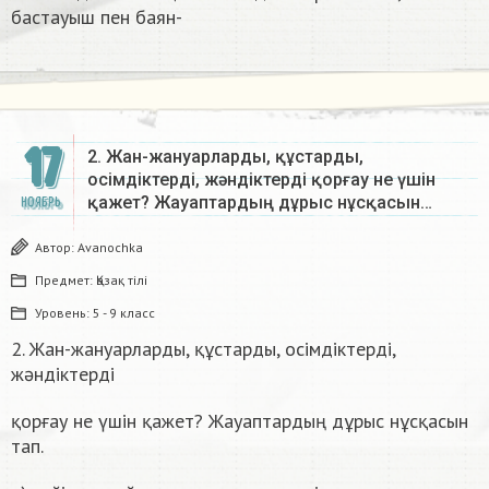
бастауыш пен баян-​
17
2. Жан-жануарларды, құстарды,
осімдіктерді, жәндіктерді қорғау не үшін
қажет? Жауаптардың дұрыс нұсқасын…
НОЯБРЬ
Автор:
Avanochka
Предмет:
Қазақ тiлi
Уровень:
5 - 9 класс
2. Жан-жануарларды, құстарды, осімдіктерді,
жәндіктерді
қорғау не үшін қажет? Жауаптардың дұрыс нұсқасын
тап.