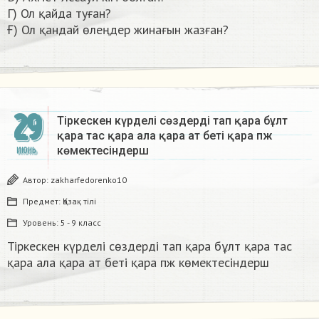
Г) Ол қайда туған?
Ғ) Ол қандай өлеңдер жинағын жазған?​
29
Тіркескен күрделі сөздерді тап қара бұлт
қара тас қара ала қара ат беті қара пж
көмектесіндерш ​
ИЮНЬ
Автор:
zakharfedorenko10
Предмет:
Қазақ тiлi
Уровень:
5 - 9 класс
Тіркескен күрделі сөздерді тап қара бұлт қара тас
қара ала қара ат беті қара пж көмектесіндерш ​