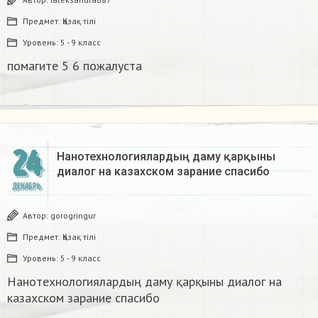
Предмет:
Қазақ тiлi
Уровень:
5 - 9 класс
помагите 5 6 пожалуста​
24
Нанотехнологиялардың даму қарқыны
диалог на казахском зарание спасибо
ДЕКАБРЬ
Автор:
gorogringur
Предмет:
Қазақ тiлi
Уровень:
5 - 9 класс
Нанотехнологиялардың даму қарқыны диалог на
казахском зарание спасибо