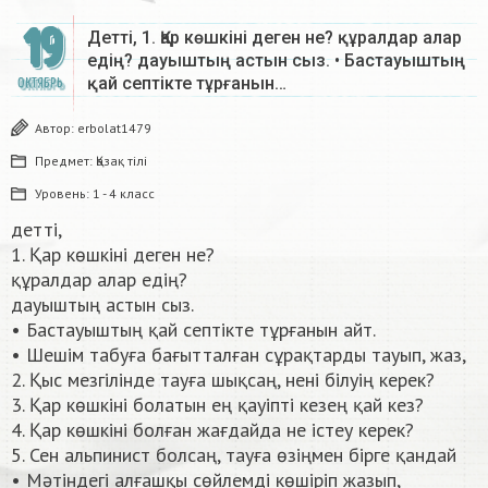
19
Детті, 1. Қар көшкіні деген не? құралдар алар
едің? дауыштың астын сыз. • Бастауыштың
қай септікте тұрғанын…
ОКТЯБРЬ
Автор:
erbolat1479
Предмет:
Қазақ тiлi
Уровень:
1 - 4 класс
детті,
1. Қар көшкіні деген не?
құралдар алар едің?
дауыштың астын сыз.
• Бастауыштың қай септікте тұрғанын айт.
• Шешім табуға бағытталған сұрақтарды тауып, жаз,
2. Қыс мезгілінде тауға шықсаң, нені білуің керек?
3. Қар көшкіні болатын ең қауіпті кезең қай кез?
4. Қар көшкіні болған жағдайда не істеу керек?
5. Сен альпинист болсаң, тауға өзіңмен бірге қандай
• Мәтіндегі алғашқы сөйлемді көшіріп жазып,