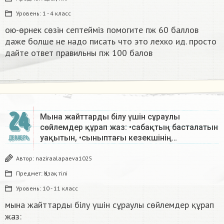
Уровень:
1 - 4 класс
ою-өрнек сөзін септеймiз помогите пж 60 баллов
даже болше не надо писать что это лехко ид. просто
дайте ответ правильны пж 100 балов ​
24
Мына жайттарды білу үшін сұраулы
сөйлемдер құрап жаз: •сабақтың басталатын
уақытын, •сыныптағы кезекшінің…
ДЕКАБРЬ
Автор:
naziraalapaeva1025
Предмет:
Қазақ тiлi
Уровень:
10 - 11 класс
мына жайттарды білу үшін сұраулы сөйлемдер құрап
жаз: