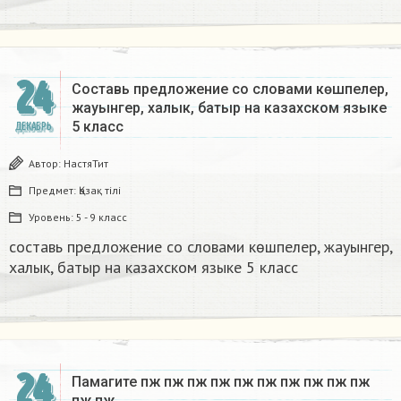
24
Составь предложение со словами көшпелер,
жауынгер, халык, батыр на казахском языке
5 класс​
ДЕКАБРЬ
Автор:
НастяТит
Предмет:
Қазақ тiлi
Уровень:
5 - 9 класс
составь предложение со словами көшпелер, жауынгер,
халык, батыр на казахском языке 5 класс​
24
Памагите пж пж пж пж пж пж пж пж пж пж
пж пж​