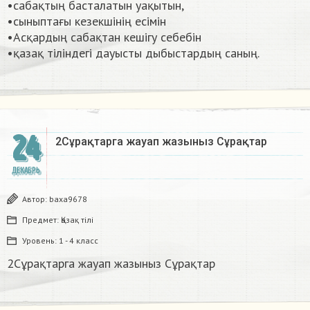
•сабақтың басталатын уақытын,
•сыныптағы кезекшінің есімін
•Асқардың сабақтан кешігу себебін
•қазақ тіліндегі дауысты дыбыстардың саның. ​
24
2Сұрақтарга жауап жазыныз Сұрақтар​
ДЕКАБРЬ
Автор:
baxa9678
Предмет:
Қазақ тiлi
Уровень:
1 - 4 класс
2Сұрақтарга жауап жазыныз Сұрақтар​