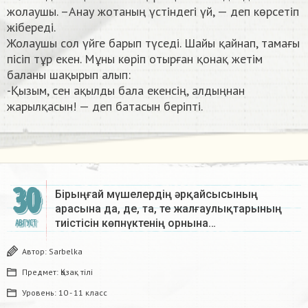
жолаушы. –Анау жотаның үстіндегі үй, — деп көрсетіп
жібереді.
Жолаушы сол үйге барып түседі. Шайы қайнап, тамағы
пісіп тұр екен. Мұны көріп отырған қонақ жетім
баланы шақырып алып:
-Қызым, сен ақылды бала екенсің, алдыңнан
жарылқасын! — деп батасын беріпті.​
30
Бірыңғай мүшелердің әрқайсысының
арасына да, де, та, те жалғаулықтарының
тиістісін көпнүктенің орнына…
АВГУСТ
Автор:
Sarbelka
Предмет:
Қазақ тiлi
Уровень:
10 - 11 класс