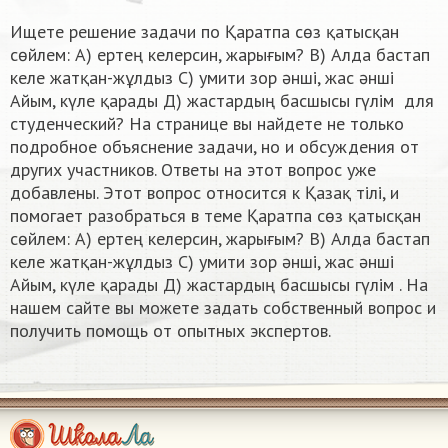
Ищете решение задачи по Қаратпа сөз қатысқан
сөйлем: А) ертең келерсин, жарығым? В) Алда бастап
келе жатқан-жұлдыз С) умити зор әнші, жас әнші
Айым, күле қарады Д) жастардың басшысы гүлім ​ для
студенческий? На странице вы найдете не только
подробное объяснение задачи, но и обсуждения от
других участников. Ответы на этот вопрос уже
добавлены. Этот вопрос относится к Қазақ тiлi, и
помогает разобраться в теме Қаратпа сөз қатысқан
сөйлем: А) ертең келерсин, жарығым? В) Алда бастап
келе жатқан-жұлдыз С) умити зор әнші, жас әнші
Айым, күле қарады Д) жастардың басшысы гүлім ​. На
нашем сайте вы можете задать собственный вопрос и
получить помощь от опытных экспертов.