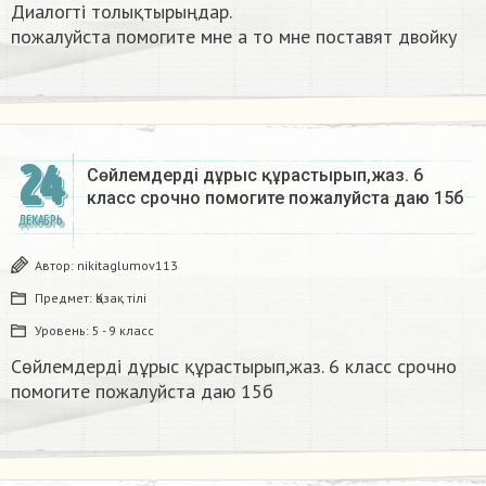
Диалогті толықтырыңдар.
пожалуйста помогите мне а то мне поставят двойку​
24
Сөйлемдерді дұрыс құрастырып,жаз. 6
класс срочно помогите пожалуйста даю 15б​
ДЕКАБРЬ
Автор:
nikitaglumov113
Предмет:
Қазақ тiлi
Уровень:
5 - 9 класс
Сөйлемдерді дұрыс құрастырып,жаз. 6 класс срочно
помогите пожалуйста даю 15б​