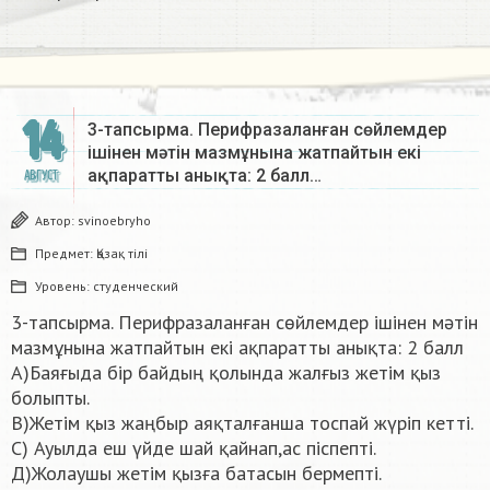
14
3-тапсырма. Перифразаланған сөйлемдер
ішінен мәтін мазмұнына жатпайтын екі
ақпаратты анықта: 2 балл…
АВГУСТ
Автор:
svinoebryho
Предмет:
Қазақ тiлi
Уровень:
студенческий
3-тапсырма. Перифразаланған сөйлемдер ішінен мәтін
мазмұнына жатпайтын екі ақпаратты анықта: 2 балл
А)Баяғыда бір байдың қолында жалғыз жетім қыз
болыпты.
В)Жетім қыз жаңбыр аяқталғанша тоспай жүріп кетті.
С) Ауылда еш үйде шай қайнап,ас піспепті.
Д)Жолаушы жетім қызға батасын бермепті.