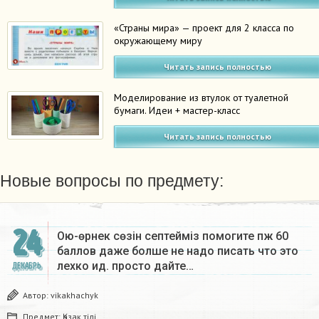
«Страны мира» — проект для 2 класса по
окружающему миру
Читать запись полностью
Моделирование из втулок от туалетной
бумаги. Идеи + мастер-класс
Читать запись полностью
Новые вопросы по предмету:
24
Ою-өрнек сөзін септеймiз помогите пж 60
баллов даже болше не надо писать что это
лехко ид. просто дайте…
ДЕКАБРЬ
Автор:
vikakhachyk
Предмет:
Қазақ тiлi