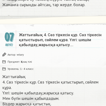
Жаманға сырыңды айтсаң, тар жерде. болар.
07
Жаттығайық 4. Сөз тіркесін құр. Сөз тіркесін
қатыстырып, сөйлем құра. Үлгі: шешім
қабылдау,жарысқа қатысу….
АВГУСТ
Автор:
wtary
Предмет:
Қазақ тiлi
Уровень:
1 - 4 класс
Жаттығайық
4. Сөз тіркесін құр. Сөз тіркесін қатыстырып, сөйлем
құра.
Үлгі: шешім қабылдау,жарысқа қатысу.
Мен бүгін шешім қабылдадым.
Біздер жарысқа қатыстық.​