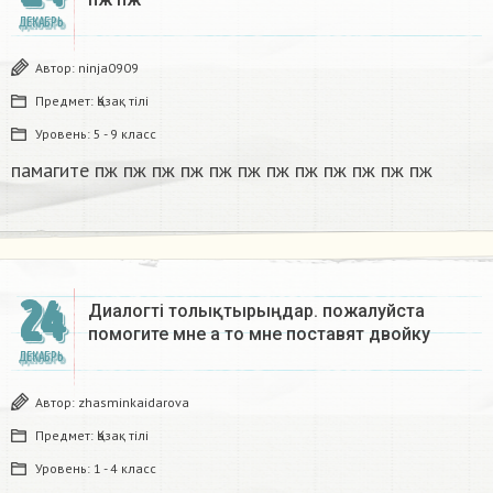
ДЕКАБРЬ
Автор:
ninja0909
Предмет:
Қазақ тiлi
Уровень:
5 - 9 класс
памагите пж пж пж пж пж пж пж пж пж пж пж пж​
24
Диалогті толықтырыңдар. пожалуйста
помогите мне а то мне поставят двойку​
ДЕКАБРЬ
Автор:
zhasminkaidarova
Предмет:
Қазақ тiлi
Уровень:
1 - 4 класс