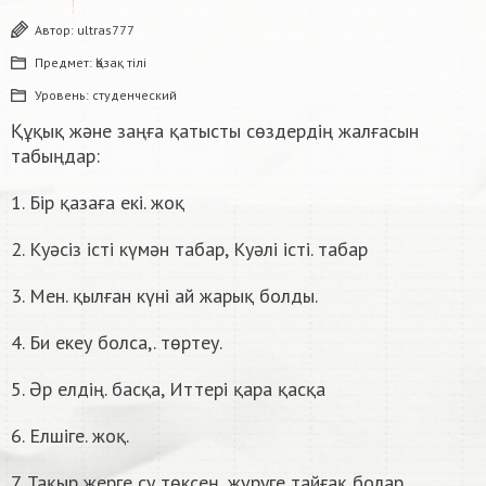
Автор:
ultras777
Предмет:
Қазақ тiлi
Уровень:
студенческий
Құқық және заңға қатысты сөздердің жалғасын
табыңдар:
1. Бір қазаға екі. жоқ
2. Куәсіз істі күмән табар, Куәлі істі. табар
3. Мен. қылған күні ай жарық болды.
4. Би екеу болса,. төртеу.
5. Әр елдің. басқа, Иттері қара қасқа
6. Елшіге. жоқ.
7. Тақыр жерге су төксең, жүруге тайғақ болар,