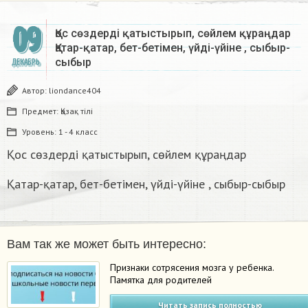
09
Қос сөздерді қатыстырып, сөйлем құраңдар
Қатар-қатар, бет-бетімен, үйді-үйіне , сыбыр-
сыбыр​
ДЕКАБРЬ
Автор:
liondance404
Предмет:
Қазақ тiлi
Уровень:
1 - 4 класс
Қос сөздерді қатыстырып, сөйлем құраңдар
Қатар-қатар, бет-бетімен, үйді-үйіне , сыбыр-сыбыр​
Вам так же может быть интересно:
Признаки сотрясения мозга у ребенка.
Памятка для родителей
Читать запись полностью