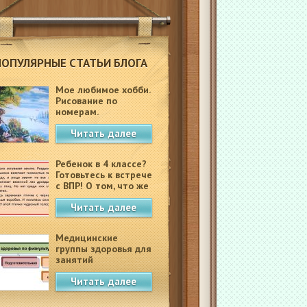
ПОПУЛЯРНЫЕ СТАТЬИ БЛОГА
Мое любимое хобби.
Рисование по
номерам.
Читать далее
Ребенок в 4 классе?
Готовьтесь к встрече
с ВПР! О том, что же
это такое.
Читать далее
Медицинские
группы здоровья для
занятий
физкультурой в
Читать далее
школе