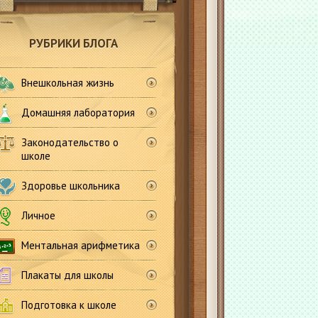
РУБРИКИ БЛОГА
Внешкольная жизнь
Домашняя лаборатория
Законодательство о
школе
Здоровье школьника
Личное
Ментальная арифметика
Плакаты для школы
Подготовка к школе