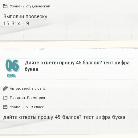
Уровень:
студенческий
Выполни проверку
15. 3: х = 9​
06
Дайте ответы прошу 45 баллов? тест цифра
буква​
ИЮНЬ
Автор:
sergheicioaric
Предмет:
Геометрия
Уровень:
5 - 9 класс
дайте ответы прошу 45 баллов? тест цифра буква​