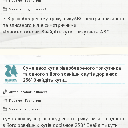
Предмет:
Геометрия
Уровень:
студенческий
7. В рівнобедреному трикутникуАВС центри описаного
та вписаного кіл є симетричними
відносно основи. Знайдіть кути трикутника ABC.​
24
Сума двох кутів рівнобедреного трикутника
та одного з його зовнішніх кутів дорівнює
258° Знайдіть кути…
ДЕКАБРЬ
Автор:
dzohakutlubaeva
Предмет:
Геометрия
Уровень:
5 - 9 класс
сума двох кутів рівнобедреного трикутника та одного
з його зовнішніх кутів дорівнює 258° Знайдіть кути