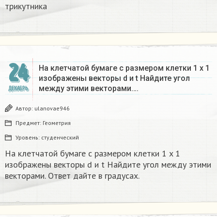
трикутника​
24
На клетчатой бумаге с размером клетки 1 x 1
изображены векторы d и t Найдите угол
между этими векторами….
ДЕКАБРЬ
Автор:
ulanovae946
Предмет:
Геометрия
Уровень:
студенческий
На клетчатой бумаге с размером клетки 1 x 1
изображены векторы d и t Найдите угол между этими
векторами. Ответ дайте в градусах.