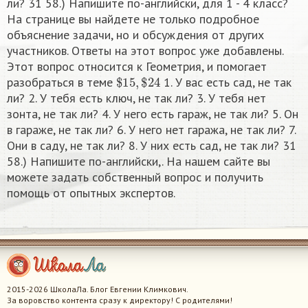
ли? 31 58.) Напишите по-английски,​ для 1 - 4 класс?
На странице вы найдете не только подробное
объяснение задачи, но и обсуждения от других
участников. Ответы на этот вопрос уже добавлены.
Этот вопрос относится к Геометрия, и помогает
$
15
,
$
24
разобраться в теме
1. У вас есть сад, не так
ли? 2. У тебя есть ключ, не так ли? 3. У тебя нет
зонта, не так ли? 4. У него есть гараж, не так ли? 5. Он
в гараже, не так ли? 6. У него нет гаража, не так ли? 7.
Oни в саду, не так ли? 8. У них есть сад, не так ли? 31
58.) Напишите по-английски,​. На нашем сайте вы
можете задать собственный вопрос и получить
помощь от опытных экспертов.
2015-2026 ШколаЛа. Блог Евгении Климкович.
За воровство контента сразу к директору! С родителями!