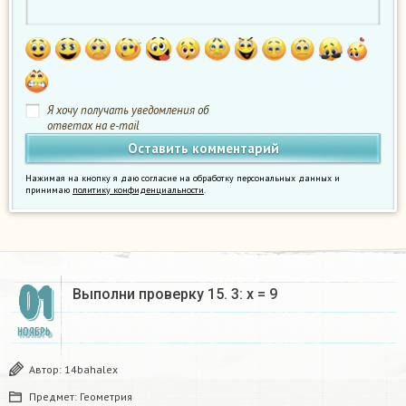
Я хочу получать уведомления об
ответах на e-mail
Нажимая на кнопку я даю согласие на обработку персональных данных и
принимаю
политику конфиденциальности
.
01
Выполни проверку 15. 3: х = 9​
НОЯБРЬ
Автор:
14bahalex
Предмет:
Геометрия