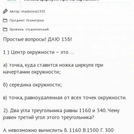
Автор:
madonna1335
Предмет:
Геометрия
Уровень:
студенческий
Простые вопросы! ДАЮ 15Б!
1 ) Центр окружности – это …
а) точка, куда ставится ножка циркуля при
начертании окружности;
б) середина окружности;
в) точка, равноудаленная от всех точек окружности.
2). Два угла треугольника равны 1160 и 340. Чему
равен третий угол этого треугольника?
А. невозможно вычислить Б. 1160 В.1500 Г. 300