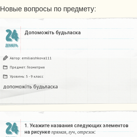
Новые вопросы по предмету:
24
Допоможіть будьласка
ДЕКАБРЬ
Автор:
emiliaishkova111
Предмет:
Геометрия
Уровень:
5 - 9 класс
допоможіть будьласка
24
1. Укажите названия следующих элементов
п
р
я
м
а
я
,
л
у
ч
,
о
т
р
е
з
о
к
на рисунке
:
п
р
я
м
а
я
л
у
ч
о
т
р
е
з
о
к