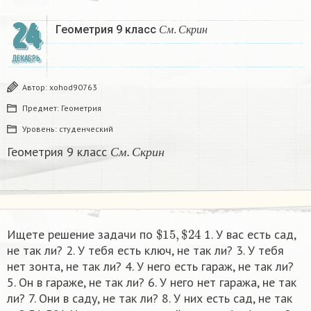
24
С
м
.
С
к
р
и
н
Геометрия 9 класс
С
м
С
к
р
и
н
ДЕКАБРЬ
Автор:
xohod90763
Предмет:
Геометрия
Уровень:
студенческий
С
м
.
С
к
р
и
н
Геометрия 9 класс
С
м
С
к
р
и
н
$
15
,
$
24
Ищете решение задачи по
1. У вас есть сад,
не так ли? 2. У тебя есть ключ, не так ли? 3. У тебя
нет зонта, не так ли? 4. У него есть гараж, не так ли?
5. Он в гараже, не так ли? 6. У него нет гаража, не так
ли? 7. Oни в саду, не так ли? 8. У них есть сад, не так