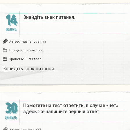
14
Знайдіть знак питання.​
НОЯБРЬ
Автор:
mashanovailiya
Предмет:
Геометрия
Уровень:
5 - 9 класс
Знайдіть знак питання.​
30
Помогите на тест ответить, в случае «нет»
здесь же напишите верный ответ
ОКТЯБРЬ
Автор:
adelinchik27