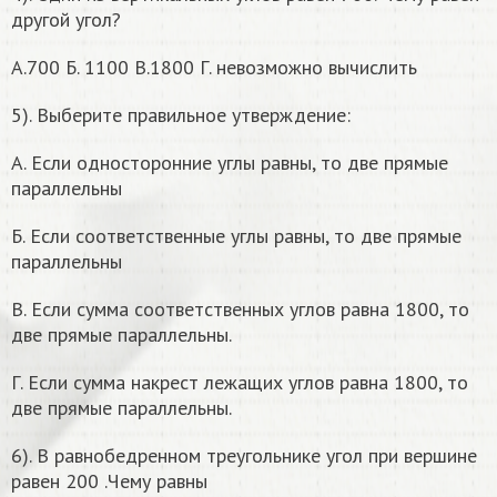
другой угол?
А.700 Б. 1100 В.1800 Г. невозможно вычислить
5). Выберите правильное утверждение:
А. Если односторонние углы равны, то две прямые
параллельны
Б. Если соответственные углы равны, то две прямые
параллельны
В. Если сумма соответственных углов равна 1800, то
две прямые параллельны.
Г. Если сумма накрест лежащих углов равна 1800, то
две прямые параллельны.
6). В равнобедренном треугольнике угол при вершине
равен 200 .Чему равны