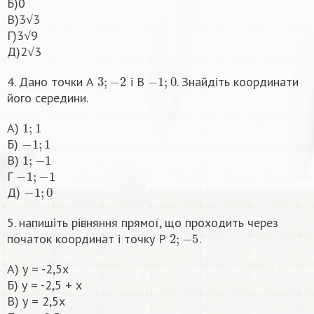
Б)0
В)3√3
Г)3√9
Д)2√3
3
;
−
2
−
1
;
0
4. Дано точки А
і В
. Знайдіть координати
його середини.
1
;
1
А)
−
1
;
1
Б)
1
;
−
1
В)
−
1
;
−
1
Г
−
1
;
0
Д)
5. напишіть рівняння прямої, що проходить через
2
;
−
5
початок координат і точку Р
.
А) у = -2,5х
Б) у = -2,5 + х
В) у = 2,5х