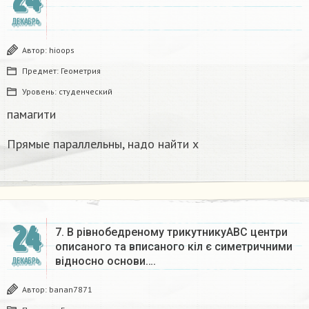
24
ДЕКАБРЬ
Автор:
hioops
Предмет:
Геометрия
Уровень:
студенческий
памагити
Прямые параллельны, надо найти x
24
7. В рівнобедреному трикутникуАВС центри
описаного та вписаного кіл є симетричними
відносно основи….
ДЕКАБРЬ
Автор:
banan7871