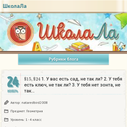
ШколаЛа
Рубрики блога
24
$
15
,
$
24
1. У вас есть сад, не так ли? 2. У тебя
есть ключ, не так ли? 3. У тебя нет зонта, не
так…
НОЯБРЬ
Автор:
nataredbird2008
Предмет:
Геометрия
Уровень:
1 - 4 класс
$
15
,
$
24