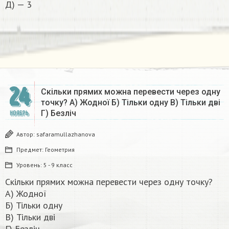
Д) — 3
24
Скільки прямих можна перевести через одну
точку? А) Жодної Б) Тільки одну В) Тільки дві
Г) Безліч​
НОЯБРЬ
Автор:
safaramullazhanova
Предмет:
Геометрия
Уровень:
5 - 9 класс
Скільки прямих можна перевести через одну точку?
А) Жодної
Б) Тільки одну
В) Тільки дві
Г) Безліч​