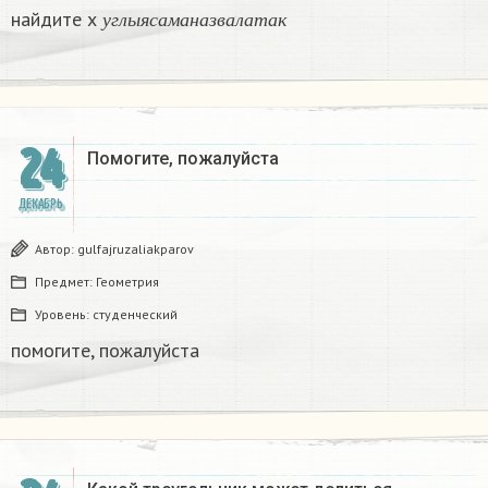
у
г
л
ы
я
с
а
м
а
н
а
з
в
а
л
а
т
а
к
найдите х
у
г
л
ы
я
с
а
м
а
н
а
з
в
а
л
а
т
а
к
24
Помогите, пожалуйста ​
ДЕКАБРЬ
Автор:
gulfajruzaliakparov
Предмет:
Геометрия
Уровень:
студенческий
помогите, пожалуйста ​