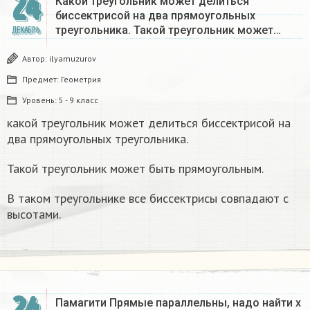
24
Какой треугольник может делиться
биссектрисой на два прямоугольных
треугольника. Такой треугольник может…
ДЕКАБРЬ
Автор:
ilyamuzurov
Предмет:
Геометрия
Уровень:
5 - 9 класс
какой треугольник может делиться биссектрисой на
два прямоугольных треугольника.
Такой треугольник может быть прямоугольным.
В таком треугольнике все биссектрисы совпадают с
высотами.
Памагити Прямые параллельны, надо найти x