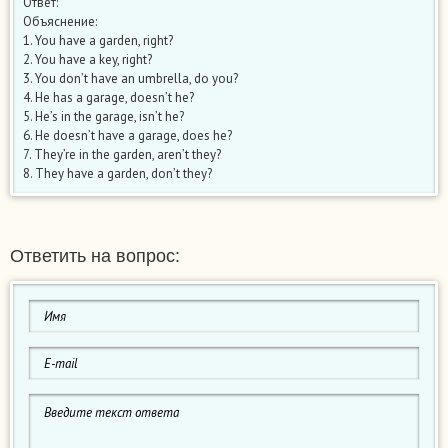
Ответ:
Объяснение:
1. You have a garden, right?
2. You have a key, right?
3. You don’t have an umbrella, do you?
4. He has a garage, doesn’t he?
5. He’s in the garage, isn’t he?
6. He doesn’t have a garage, does he?
7. They’re in the garden, aren’t they?
8. They have a garden, don’t they?
Ответить на вопрос: