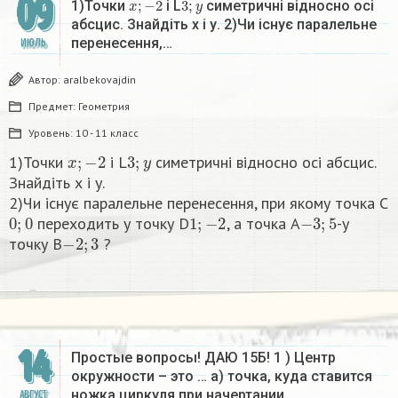
09
1)Точки
i L
симетричні відносно осі
абсцис. Знайдіть х і у. 2)Чи існує паралельне
перенесення,…
ИЮЛЬ
Автор:
aralbekovajdin
Предмет:
Геометрия
Уровень:
10 - 11 класс
x
;
−
2
3
;
y
1)Точки
i L
симетричні відносно осі абсцис.
Знайдіть х і у.
2)Чи існує паралельне перенесення, при якому точка С
0
;
0
1
;
−
2
−
3
;
5
переходить у точку D
, а точка А
-у
−
2
;
3
точку B
?​
14
Простые вопросы! ДАЮ 15Б! 1 ) Центр
окружности – это … а) точка, куда ставится
ножка циркуля при начертании…
АВГУСТ