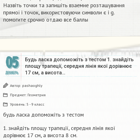
Назвіть точки та запишiть взаемне розташування
прямоï i точок, використовуючи символи є i g.
помогите срочно отдаю все баллы​
05
Будь ласка допоможіть з тестом 1. знайдіть
площу трапеції, середня лінія якої дорівнює
17 см, а висота…
ДЕКАБРЬ
Автор:
pashaoghly
Предмет:
Геометрия
Уровень:
5 - 9 класс
будь ласка допоможіть з тестом
1. знайдіть площу трапеції, середня лінія якої
дорівнює 17 см, а висота 8 см.