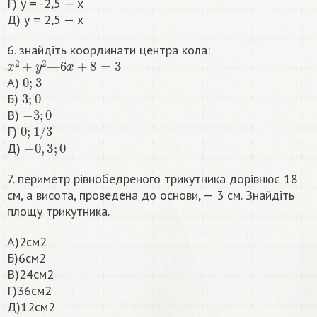
Г) у = -2,5 — х
Д) у = 2,5 — х
6. знайдіть координати центра кола:
x
2
+
y
2
—
6
x
+
8
=
3
0
;
3
А)
3
;
0
Б)
−
3
;
0
В)
0
;
1
/
3
Г)
−
0
,
3
;
0
Д)
7. периметр рівнобедреного трикутника дорівнює 18
см, а висота, проведена до основи, — 3 см. Знайдіть
площу трикутника.
А)2см2
Б)6см2
В)24см2
Г)36см2
Д)12см2