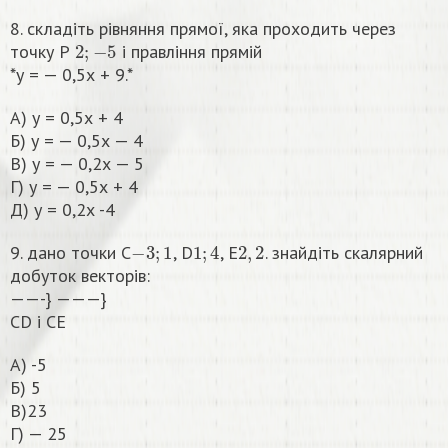
8. складіть рівняння прямої, яка проходить через
2
;
−
5
точку Р
і правління прямій
*у = — 0,5х + 9.*
А) у = 0,5х + 4
Б) у = — 0,5х — 4
В) у = — 0,2х — 5
Г) у = — 0,5х + 4
Д) у = 0,2х -4
−
3
;
1
1
;
4
2
,
2
9. дано точки С
, D
, E
. знайдіть скалярний
добуток векторів:
——-} ———}
СD i CE
A) -5
Б) 5
В)23
Г) — 25