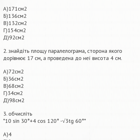
А)171см2
Б)136см2
В)132см2
Г)154см2
Д)92см2
2. знайдіть площу паралелограма, сторона якого
дорівнює 17 см, а проведена до неї висота 4 см.
А)72см2
Б)36см2
В)68см2
Г)34см2
Д)98см2
3. обчисліть
*10 sin 30°+4 cos 120° -√3tg 60°*
А)4