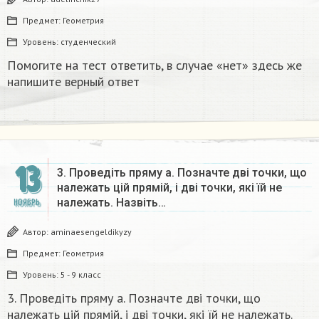
Предмет:
Геометрия
Уровень:
студенческий
Помогите на тест ответить, в случае «нет» здесь же
напишите верный ответ
13
3. Проведіть пряму а. Позначте двi точки, що
належать цiй прямій, і дві точки, які ïй не
належать. Назвіть…
НОЯБРЬ
Автор:
aminaesengeldikyzy
Предмет:
Геометрия
Уровень:
5 - 9 класс
3. Проведіть пряму а. Позначте двi точки, що
належать цiй прямій, і дві точки, які ïй не належать.