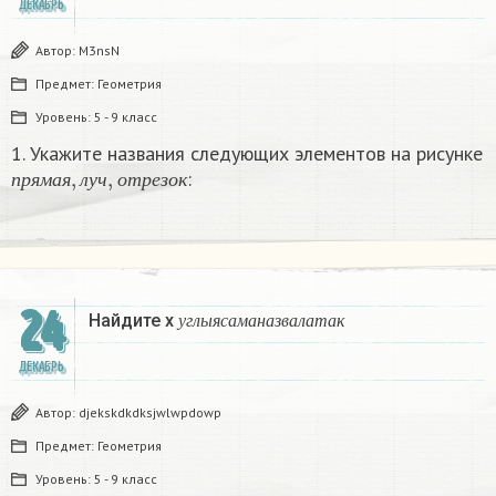
ДЕКАБРЬ
Автор:
M3nsN
Предмет:
Геометрия
Уровень:
5 - 9 класс
1. Укажите названия следующих элементов на рисунке
п
р
я
м
а
я
,
л
у
ч
,
о
т
р
е
з
о
к
:
п
р
я
м
а
я
л
у
ч
о
т
р
е
з
о
к
24
у
г
л
ы
я
с
а
м
а
н
а
з
в
а
л
а
т
а
к
Найдите х
у
г
л
ы
я
с
а
м
а
н
а
з
в
а
л
а
т
а
к
ДЕКАБРЬ
Автор:
djekskdkdksjwlwpdowp
Предмет:
Геометрия
Уровень:
5 - 9 класс