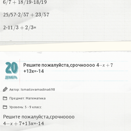
-18/19
2
/
57
+
23
/
57
25/57-
1
1
/
3
+
2
/
3
2-
=
20
−
х
+
7
Решите пожалуйста,срочноооо 4
х
+13х=-14​
ДЕКАБРЬ
Автор:
Ismailovamadina698
Предмет:
Математика
Уровень:
5 - 9 класс
Решите пожалуйста,срочноооо
−
х
+
7
4
+13х=-14​
х