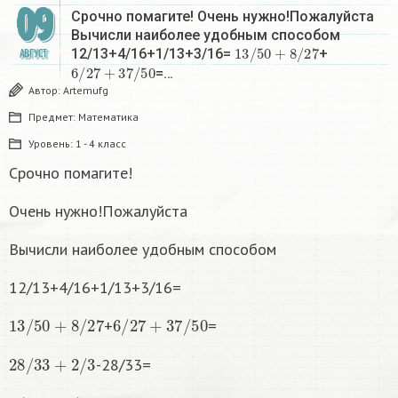
09
Срочно помагите! Очень нужно!Пожалуйста
Вычисли наиболее удобным способом
13
/
50
+
8
/
27
12/13+4/16+1/13+3/16=
+
АВГУСТ
6
/
27
+
37
/
50
=…
Автор:
Artemufg
Предмет:
Математика
Уровень:
1 - 4 класс
Срочно помагите!
Очень нужно!Пожалуйста
Вычисли наиболее удобным способом
12/13+4/16+1/13+3/16=
13
/
50
+
8
/
27
6
/
27
+
37
/
50
+
=
28
/
33
+
2
/
3
-28/33=
6
/
7
+
18
/
19