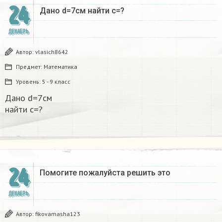
24
Дано d=7см найти с=?​
ДЕКАБРЬ
Автор:
vlasich8642
Предмет:
Математика
Уровень:
5 - 9 класс
Дано d=7см
найти с=?​
24
Помогите пожалуйста решить это
ДЕКАБРЬ
Автор:
fikovamasha123