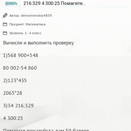
216:329 4 300:25 Помагите…
ДЕКАБРЬ
Автор:
denromenskiy4839
Предмет:
Математика
Уровень:
1 - 4 класс
Вычисли и выполнить проверку
1)568 900+548
80 002-54 860
2)123*435
2065*28
3)34 216:329
4 300:25
Помагите пожалуйста дам 50 баллов