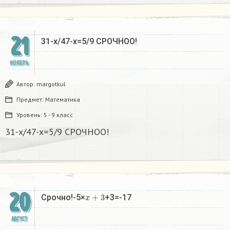
21
31-x/47-x=5/9 СРОЧНОО!
НОЯБРЬ
Автор:
margotkul
Предмет:
Математика
Уровень:
5 - 9 класс
31-x/47-x=5/9 СРОЧНОО!
20
x
+
3
Срочно!-5×
+3=-17
АВГУСТ