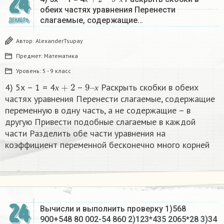
24
х
х
обеих частях уравнения Перенести
слагаемые, содержащие…
ДЕКАБРЬ
Автор:
AlexanderTsupay
Предмет:
Математика
Уровень:
5 - 9 класс
х
+
2
9
х
–
4) 5х – 1 = 4
–
Раскрыть скобки в обеих
х
х
частях уравнения Перенести слагаемые, содержащие
переменную в одну часть, а не содержащие – в
другую Привести подобные слагаемые в каждой
части Разделить обе части уравнения на
коэффициент переменной бесконечно много корней​
24
Вычисли и выполнить проверку 1)568
900+548 80 002-54 860 2)123*435 2065*28 3)34