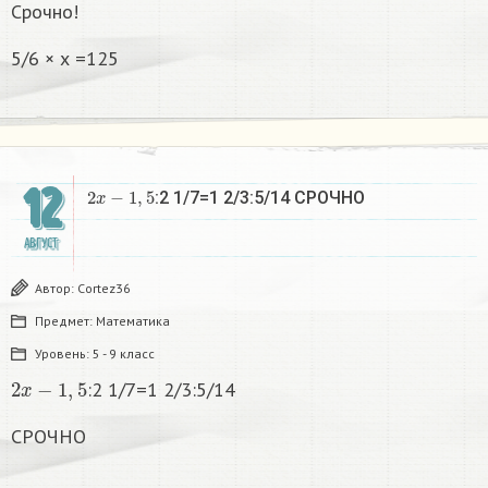
Срочно!
5/6 × х =125
12
2
x
−
1
,
5
:2 1/7=1 2/3:5/14 СРОЧНО
АВГУСТ
Автор:
Cortez36
Предмет:
Математика
Уровень:
5 - 9 класс
2
x
−
1
,
5
:2 1/7=1 2/3:5/14
СРОЧНО