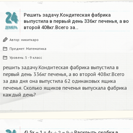
24
Решить задачу.Кондитеская фабрика
выпустила в первый день 336кг печенья, а во
второй 408кг.Всего за…
ДЕКАБРЬ
Автор:
никиткаро
Предмет:
Математика
Уровень:
5 - 9 класс
решить задачу.Кондитеская фабрика выпустила в
первый день 336кг печенья, а во второй 408кг.Всего
за два дня она выпустила 62 одинаковых ящика
печенья. Сколько ящиков печенья выпускала фабрика
каждый день?
х
+
2
9
х
–
4) 5х – 1 = 4
–
Раскрыть скобки в