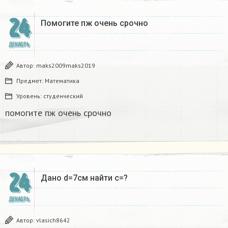
24
Помогите пж очень срочно​
ДЕКАБРЬ
Автор:
maks2009maks2019
Предмет:
Математика
Уровень:
студенческий
помогите пж очень срочно​
24
Дано d=7см найти с=?​
ДЕКАБРЬ
Автор:
vlasich8642