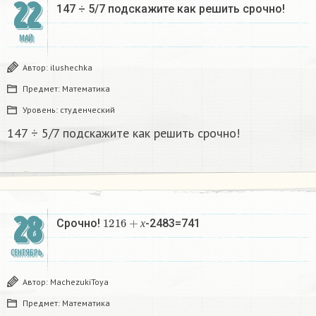
22
147 ÷ 5/7 подскажите как решить срочно!
МАЙ
Автор:
ilushechka
Предмет:
Математика
Уровень:
студенческий
147 ÷ 5/7 подскажите как решить срочно!
28
1216
+
х
Срочно!
-2483=741
х
СЕНТЯБРЬ
Автор:
MachezukiToya
Предмет:
Математика