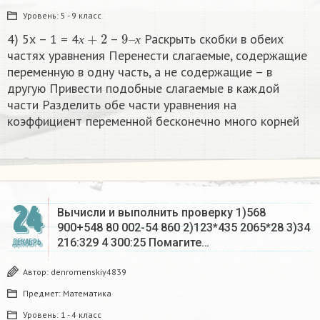
Уровень:
5 - 9 класс
х
+
2
9
х
–
4) 5х – 1 = 4
–
Раскрыть скобки в обеих
х
х
частях уравнения Перенести слагаемые, содержащие
переменную в одну часть, а не содержащие – в
другую Привести подобные слагаемые в каждой
части Разделить обе части уравнения на
коэффициент переменной бесконечно много корней​
24
Вычисли и выполнить проверку 1)568
900+548 80 002-54 860 2)123*435 2065*28 3)34
216:329 4 300:25 Помагите…
ДЕКАБРЬ
Автор:
denromenskiy4839
Предмет:
Математика
Уровень:
1 - 4 класс