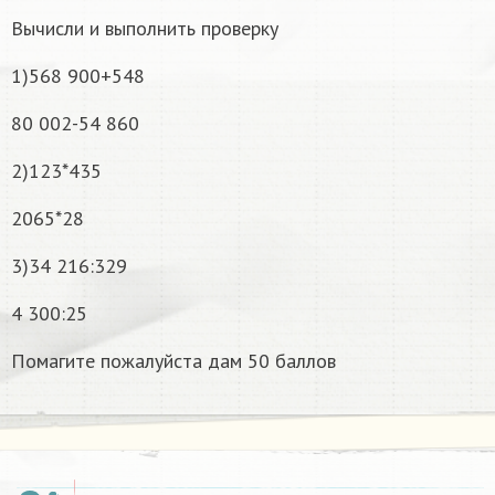
Вычисли и выполнить проверку
1)568 900+548
80 002-54 860
2)123*435
2065*28
3)34 216:329
4 300:25
Помагите пожалуйста дам 50 баллов
x
−
1