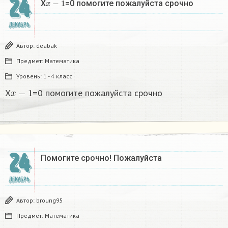
24
X
=0 помогите пожалуйста срочно
ДЕКАБРЬ
Автор:
deabak
Предмет:
Математика
Уровень:
1 - 4 класс
x
−
1
X
=0 помогите пожалуйста срочно
24
Помогите срочно! Пожалуйста
ДЕКАБРЬ
Автор:
broung95
Предмет:
Математика