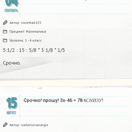
04
СЕНТЯБРЬ
Автор:
violetta6155
Предмет:
Математика
Уровень:
1 - 4 класс
5:1/2 : 15 : 5/8 * 3 1/8 * 1/5
Срочно.
15
6
С
Н
И
З
У
!
Срочно! прошу! 3х-46 = 78
С
Н
И
З
У
АВГУСТ
Автор:
narkenovanargiz