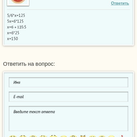
Ответить
5/6*х=125
5х=6*125
6
∗
125
х=
:5
х=6*25
х=150
Ответить на вопрос: