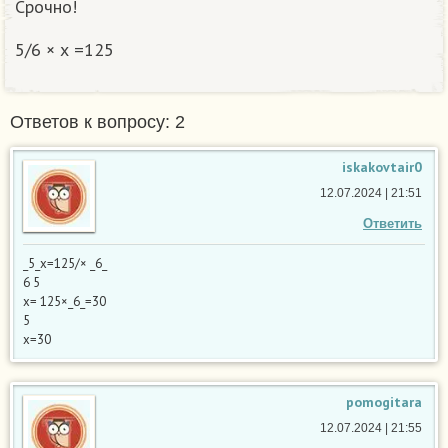
Срочно!
5/6 × х =125
Ответов к вопросу: 2
iskakovtair0
12.07.2024 | 21:51
Ответить
_5_х=125/× _6_
6 5
х= 125×_6_=30
5
х=30
pomogitara
12.07.2024 | 21:55