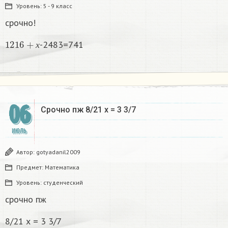
Уровень:
5 - 9 класс
срочно!
1216
+
х
-2483=741
х
06
Срочно пж 8/21 х = 3 3/7
ИЮЛЬ
Автор:
gotyadanil2009
Предмет:
Математика
Уровень:
студенческий
срочно пж
8/21 х = 3 3/7