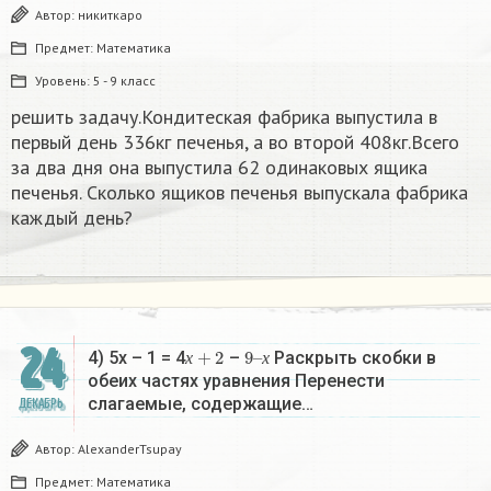
Автор:
никиткаро
Предмет:
Математика
Уровень:
5 - 9 класс
решить задачу.Кондитеская фабрика выпустила в
первый день 336кг печенья, а во второй 408кг.Всего
за два дня она выпустила 62 одинаковых ящика
печенья. Сколько ящиков печенья выпускала фабрика
каждый день?
24
х
+
2
9
х
–
4) 5х – 1 = 4
–
Раскрыть скобки в
х
х
обеих частях уравнения Перенести
слагаемые, содержащие…
ДЕКАБРЬ
Автор:
AlexanderTsupay
Предмет:
Математика