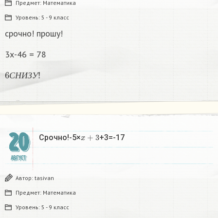
Предмет:
Математика
Уровень:
5 - 9 класс
срочно! прошу!
3х-46 = 78
6
С
Н
И
З
У
!
С
Н
И
З
У
20
x
+
3
Срочно!-5×
+3=-17
АВГУСТ
Автор:
tasivan
Предмет:
Математика
Уровень:
5 - 9 класс
x
+
3