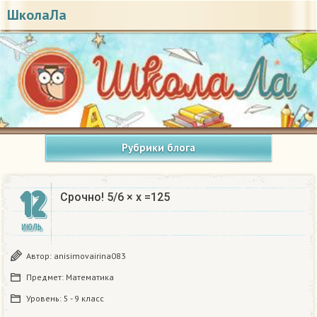
ШколаЛа
Рубрики блога
12
Срочно! 5/6 × х =125
ИЮЛЬ
Автор:
anisimovairina083
Предмет:
Математика
Уровень:
5 - 9 класс