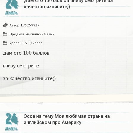
24
Дам сто
баллов внизу смотрите за
качество иzвините;)
ДЕКАБРЬ
Автор:
k75259927
Предмет:
Английский язык
Уровень:
5 - 9 класс
100
дам сто
баллов
внизу смотрите
за качество иzвините;)
24
Эссе на тему Моя любимая страна на
английском про Америку​
ДЕКАБРЬ