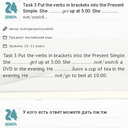
24
Task 3 Put the verbs in brackets into the Present
g
e
t
Simple. She ………….
up at 5:00. She …………….
n
o
t
/
w
a
t
c
h
…
ДЕКАБРЬ
Автор:
ksenigerasimova666
Предмет:
Английский язык
Уровень:
10 - 11 класс
Task 3 Put the verbs in brackets into the Present Simple.
g
e
t
n
o
t
/
w
a
t
c
h
She ………….
up at 5:00. She …………….
a
h
a
v
e
DVD in the evening. He ………….
a cup of tea in the
n
o
t
/
g
o
eveving. He ………………
to bed at 10:00. ​
24
У кого есть ответ можете дать пж пж ​
ДЕКАБРЬ