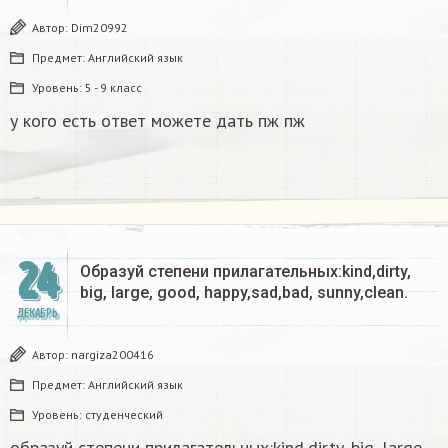
Автор:
Dim20992
Предмет:
Английский язык
Уровень:
5 - 9 класс
у кого есть ответ можете дать пж пж
24
Образуй степени прилагательных:kind,dirty,
big, large, good, happy,sad,bad, sunny,clean.​
ДЕКАБРЬ
Автор:
nargiza200416
Предмет:
Английский язык
Уровень:
студенческий
образуй степени прилагательных:kind,dirty, big, large,