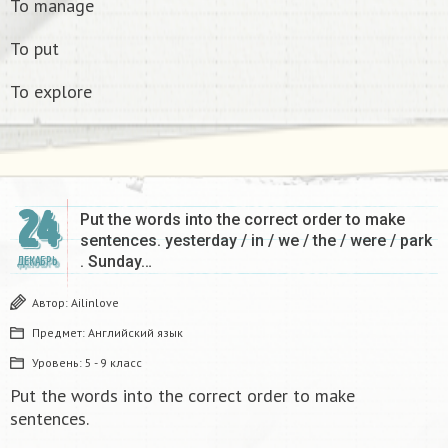
To manage
To put
To explore
24
Put the words into the correct order to make
sentences. yesterday / in / we / the / were / park
. Sunday…
ДЕКАБРЬ
Автор:
Ailinlove
Предмет:
Английский язык
Уровень:
5 - 9 класс
Put the words into the correct order to make
sentences.