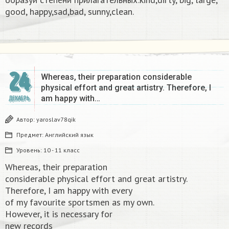
good, happy,sad,bad, sunny,clean.​
24
Whereas, their preparation considerable
physical effort and great artistry. Therefore, I
am happy with…
ДЕКАБРЬ
Автор:
yaroslav78qik
Предмет:
Английский язык
Уровень:
10 - 11 класс
Whereas, their preparation
considerable physical effort and great artistry.
Therefore, I am happy with every
of my favourite sportsmen as my own.
However, it is necessary for
new records​