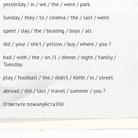
yesterday / in / we / the / were / park .
Sunday / they / to / cinema / the / last / went.
spent / day / the / boating / boys / all.
did / your / shirt / yellow / buy / where / you ?
had / with / the / on /1 / dinner / night / family /
Tuesday .
play / football / the / didn’t / Keith / in / street.
abroad / did / last / travel / summer / you ?
10
б
Ответьте пожалуйста
б