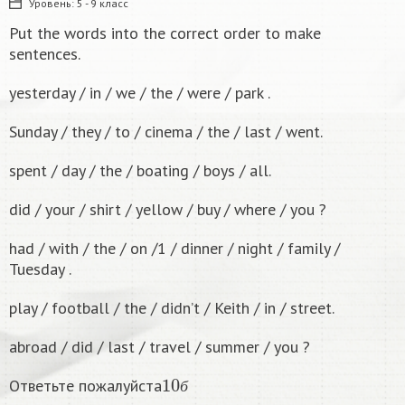
Уровень:
5 - 9 класс
Put the words into the correct order to make
sentences.
yesterday / in / we / the / were / park .
Sunday / they / to / cinema / the / last / went.
spent / day / the / boating / boys / all.
did / your / shirt / yellow / buy / where / you ?
had / with / the / on /1 / dinner / night / family /
Tuesday .
play / football / the / didn’t / Keith / in / street.
abroad / did / last / travel / summer / you ?
10
б
Ответьте пожалуйста
б