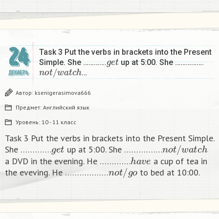
24
Task 3 Put the verbs in brackets into the Present
g
e
t
Simple. She ………….
up at 5:00. She …………….
n
o
t
/
w
a
t
c
h
…
ДЕКАБРЬ
Автор:
ksenigerasimova666
Предмет:
Английский язык
Уровень:
10 - 11 класс
Task 3 Put the verbs in brackets into the Present Simple.
g
e
t
n
o
t
/
w
a
t
c
h
She ………….
up at 5:00. She …………….
h
a
v
e
a DVD in the evening. He ………….
a cup of tea in
n
o
t
/
g
o
the eveving. He ………………
to bed at 10:00. ​