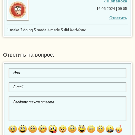
kirilonaboka
16.06.2024 | 09:05
Ответить
h
a
d
d
o
n
e
1 make 2 doing 3 made 4 made 5 did
Ответить на вопрос: