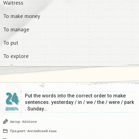
Waitress
To make money
To manage
To put
To explore
24
Put the words into the correct order to make
sentences. yesterday / in / we / the / were / park
. Sunday…
ДЕКАБРЬ
Автор:
Ailinlove
Предмет:
Английский язык