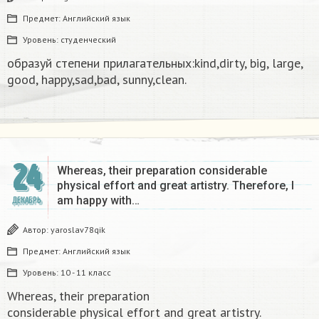
Предмет:
Английский язык
Уровень:
студенческий
образуй степени прилагательных:kind,dirty, big, large,
good, happy,sad,bad, sunny,clean.​
24
Whereas, their preparation considerable
physical effort and great artistry. Therefore, I
am happy with…
ДЕКАБРЬ
Автор:
yaroslav78qik
Предмет:
Английский язык
Уровень:
10 - 11 класс
Whereas, their preparation
considerable physical effort and great artistry.