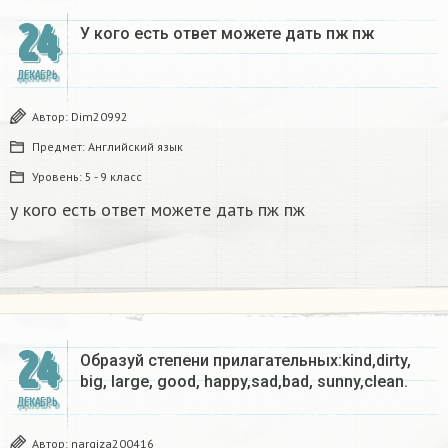
24
У кого есть ответ можете дать пж пж ​
ДЕКАБРЬ
Автор:
Dim20992
Предмет:
Английский язык
Уровень:
5 - 9 класс
у кого есть ответ можете дать пж пж
24
Образуй степени прилагательных:kind,dirty,
big, large, good, happy,sad,bad, sunny,clean.​
ДЕКАБРЬ
Автор:
nargiza200416