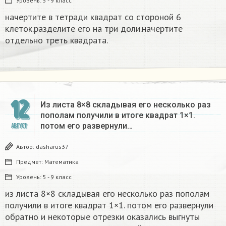
Уровень:
5 - 9 класс
начертите в тетради квадрат со стороной 6
клеток.разделите его на три доли.начертите
отдельно треть квадрата.
12
Из листа 8×8 складывая его несколько раз
пополам получили в итоге квадрат 1×1.
потом его развернули…
АВГУСТ
Автор:
dasharus37
Предмет:
Математика
Уровень:
5 - 9 класс
из листа 8×8 складывая его несколько раз пополам
получили в итоге квадрат 1×1. потом его развернули
обратно и некоторые отрезки оказались выгнуты