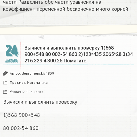
части Разделить обе части уравнения на
коэффициент переменной бесконечно много корней​
24
Вычисли и выполнить проверку 1)568
900+548 80 002-54 860 2)123*435 2065*28 3)34
216:329 4 300:25 Помагите…
ДЕКАБРЬ
Автор:
denromenskiy4839
Предмет:
Математика
Уровень:
1 - 4 класс
Вычисли и выполнить проверку
1)568 900+548
80 002-54 860