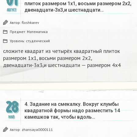
01
плиток размером 1х1, восьми размером 2х2,
двенадцати-3х3,и шестнадцати…
АВГУСТ
Автор:
floshkarev
Предмет:
Математика
Уровень:
студенческий
сложите квадрат из четырёх квадратный плиток
размером 1х1, восьми размером 2х2,
двенадцати-3х3,и шестнадцати — размером 4х4​
28
4. Задание на смекалку. Вокруг клумбы
квадратной формы надо разместить 14
камешков так, чтобы вдоль…
МАЙ
Автор:
zhansaya0000111