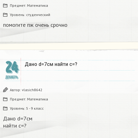
Предмет:
Математика
Уровень:
студенческий
помогите пж очень срочно​
24
Дано d=7см найти с=?​
ДЕКАБРЬ
Автор:
vlasich8642
Предмет:
Математика
Уровень:
5 - 9 класс
Дано d=7см
найти с=?​