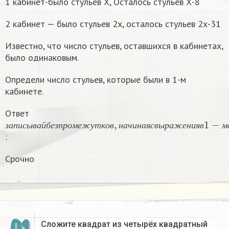
1 кабинет-было стульев Х, Осталось стульев Х-8
2 кабинет — было стульев 2х, осталось стульев 2х-31
Известно, что число стульев, оставшихся в кабинетах,
было одинаковым.
Определи число стульев, которые были в 1-м
кабинете.
Ответ
з
а
п
и
с
ы
в
а
й
б
е
з
п
р
о
м
е
ж
у
т
к
о
в
,
н
а
ч
и
н
а
я
с
в
ы
р
а
ж
е
н
и
з
а
п
и
с
ы
в
а
й
б
е
з
п
р
о
м
е
ж
у
т
к
о
в
н
а
ч
и
н
а
я
с
в
ы
р
а
ж
е
н
и
я
в
м
:
Срочно
Сложите квадрат из четырёх квадратный