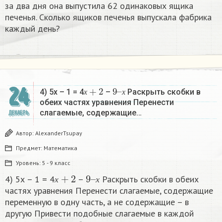
за два дня она выпустила 62 одинаковых ящика
печенья. Сколько ящиков печенья выпускала фабрика
каждый день?
х
+
2
9
х
–
24
4) 5х – 1 = 4
–
Раскрыть скобки в
х
х
обеих частях уравнения Перенести
слагаемые, содержащие…
ДЕКАБРЬ
Автор:
AlexanderTsupay
Предмет:
Математика
Уровень:
5 - 9 класс
х
+
2
9
х
–
4) 5х – 1 = 4
–
Раскрыть скобки в обеих
х
х
частях уравнения Перенести слагаемые, содержащие
переменную в одну часть, а не содержащие – в
другую Привести подобные слагаемые в каждой