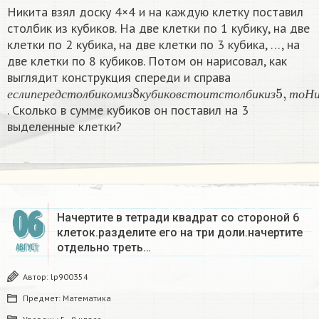
Никита взял доску 4×4 и на каждую клетку поставил
столбик из кубиков. На две клетки по 1 кубику, на две
клетки по 2 кубика, на две клетки по 3 кубика, …, на
две клетки по 8 кубиков. Потом он нарисовал, как
выглядит конструкция спереди и справа
е
с
л
и
п
е
р
е
д
с
т
о
л
б
и
к
о
м
и
з
8
к
у
б
и
к
о
в
с
т
о
и
т
с
т
о
л
б
и
к
е
с
л
и
п
е
р
е
д
с
т
о
л
б
и
к
о
м
и
з
к
у
б
и
к
о
в
с
т
о
и
т
с
т
о
л
б
и
к
и
з
т
о
Н
. Сколько в сумме кубиков он поставил на 3
выделенные клетки?
06
Начертите в тетради квадрат со стороной 6
клеток.разделите его на три доли.начертите
отдельно треть…
АВГУСТ
Автор:
lp900354
Предмет:
Математика