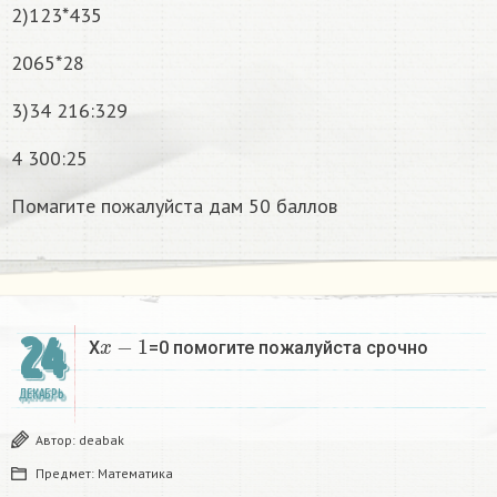
2)123*435
2065*28
3)34 216:329
4 300:25
Помагите пожалуйста дам 50 баллов
x
−
1
24
X
=0 помогите пожалуйста срочно
ДЕКАБРЬ
Автор:
deabak
Предмет:
Математика