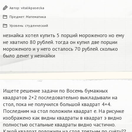
Автор:
vitalikpasecka
Предмет:
Математика
Уровень:
студенческий
незнайка хотел купить 5 порций мороженого но ему
не хватило 80 рублей. тогда он купил две порции
мороженого и у него осталось 70 рублей. сколько
было денег у незнайки
Ищете решение задачи по Восемь бумажных
квадратов 2×2 последовательно выкладывали на
стол, пока не получился большой квадрат 4×4.
Последним на стол положили квадрат е. На рисунке
изображено как видны квадраты в квадрат э видно
полностью остальные квадраты видно частично.
Какой квадрат положили на стол третьим по счёту??