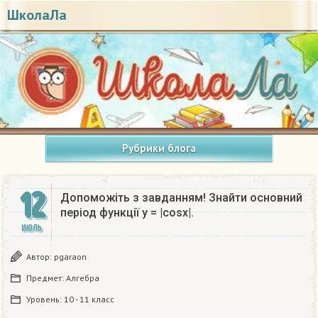
ШколаЛа
Рубрики блога
12
Допоможіть з завданням! Знайти основний
період функції y = |cosx|.​
ИЮЛЬ
Автор:
pgaraon
Предмет:
Алгебра
Уровень:
10 - 11 класс