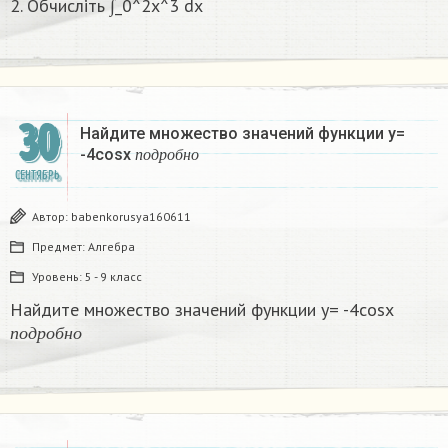
2. Обчисліть ∫_0^2x^3 dx
30
Найдите множество значений функции y=
п
о
д
р
о
б
н
о
-4cosx
п
о
д
р
о
б
н
о
СЕНТЯБРЬ
Автор:
babenkorusya160611
Предмет:
Алгебра
Уровень:
5 - 9 класс
Найдите множество значений функции y= -4cosx
п
о
д
р
о
б
н
о
п
о
д
р
о
б
н
о