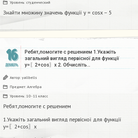
Уровень:
студенческий
Знайти множину значень функції у = cosx – 5
16
Ребят,помогите с решением 1.Укажіть
загальний вигляд первісної для функції
y=〖2+cos〗⁡x 2. Обчисліть…
ДЕКАБРЬ
Автор:
yallbells
Предмет:
Алгебра
Уровень:
10 - 11 класс
Ребят,помогите с решением
1.Укажіть загальний вигляд первісної для функції
y=〖2+cos〗⁡x