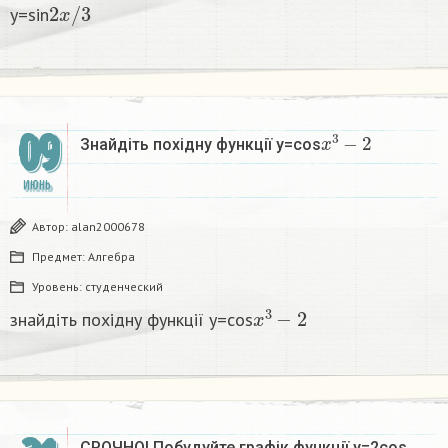
2
x
/
3
y=sin
x
3
−
2
09
Знайдіть похідну функції у=cos
ИЮНЬ
Автор:
alan2000678
Предмет:
Алгебра
Уровень:
студенческий
x
3
−
2
знайдіть похідну функції у=cos
СРОЧНО! Побудуйте графік функції y=2cos