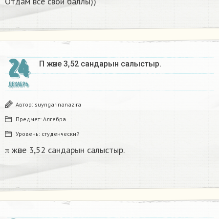
Отдам все свои баллы))
24
Π және 3,52 сандарын салыстыр. ​
ДЕКАБРЬ
Автор:
suyngarinanazira
Предмет:
Алгебра
Уровень:
студенческий
π және 3,52 сандарын салыстыр.
1
+
3
s
q
r
t
5