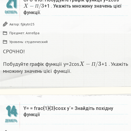
21
X
−
П
/
3
+1 . Укажіть множину значень цієї
П
функції.
ОКТЯБРЬ
Автор:
fjjkytrr25
Предмет:
Алгебра
Уровень:
студенческий
СРОЧНО!
X
−
П
/
3
Побудуйте графік функції y=2cos
+1 . Укажіть
П
множину значень цієї функції.
14
Y= = frac{1}{3}cosx y`= Знайдіть похідну
функції
ДЕКАБРЬ