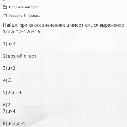
Предмет:
Алгебра
Уровень:
5 - 9 класс
Найди, при каких значениях u имеет смысл выражение
1/√2u^2−12u+16.
1)u≥4
2)другой ответ
3)u<2
4)∅
5)2≤u≤4
6)2
7)u>4
8)u≤2,u≥4