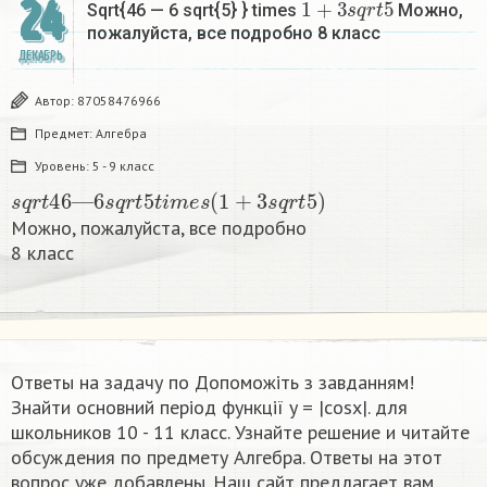
24
Sqrt{46 — 6 sqrt{5} } times
Можно,
пожалуйста, все подробно 8 класс​
ДЕКАБРЬ
Автор:
87058476966
Предмет:
Алгебра
Уровень:
5 - 9 класс
s
q
r
t
46
—
6
s
q
r
t
5
t
i
m
e
s
(
1
+
3
s
q
r
t
5
)
Можно, пожалуйста, все подробно
8 класс​
Ответы на задачу по Допоможіть з завданням!
Знайти основний період функції y = |cosx|.​ для
школьников 10 - 11 класс. Узнайте решение и читайте
обсуждения по предмету Алгебра. Ответы на этот
вопрос уже добавлены. Наш сайт предлагает вам