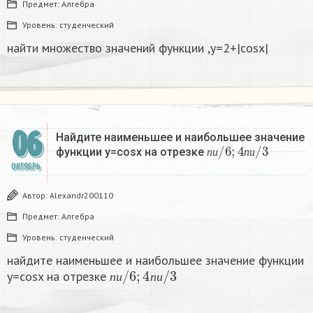
Предмет:
Алгебра
Уровень:
студенческий
найти множество значений функции ,y=2+|cosx| ​
06
Найдите наименьшее и наибольшее значение
п
и
/
6
;
4
п
и
/
3
функции y=cosx на отрезке
​
п
и
п
и
ОКТЯБРЬ
Автор:
Alexandr200110
Предмет:
Алгебра
Уровень:
студенческий
найдите наименьшее и наибольшее значение функции
п
и
/
6
;
4
п
и
/
3
y=cosx на отрезке
п
и
п
и