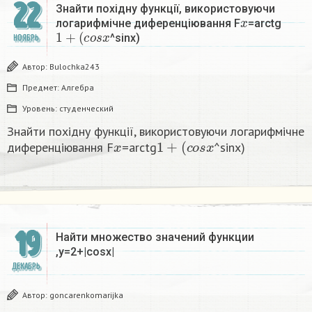
22
Знайти похідну функції, використовуючи
x
логарифмічне диференціювання F
=arctg
1
+
(
c
o
s
x
^sinx)
НОЯБРЬ
Автор:
Bulochka243
Предмет:
Алгебра
Уровень:
студенческий
Знайти похідну функції, використовуючи логарифмічне
x
1
+
(
c
o
s
x
диференціювання F
=arctg
^sinx)
19
Найти множество значений функции
,y=2+|cosx| ​
ДЕКАБРЬ
Автор:
goncarenkomarijka