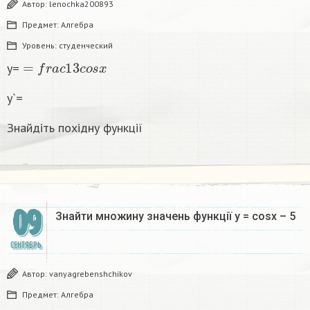
Автор:
lenochka200893
Предмет:
Алгебра
Уровень:
студенческий
=
f
r
a
c
1
3
c
o
s
x
y=
y`=
Знайдіть похідну функції
09
Знайти множину значень функції у = cosx – 5
СЕНТЯБРЬ
Автор:
vanyagrebenshchikov
Предмет:
Алгебра