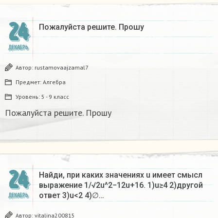
24
Пожалуйста решите. Прошу
ДЕКАБРЬ
Автор:
rustamovaajzamal7
Предмет:
Алгебра
Уровень:
5 - 9 класс
Пожалуйста решите. Прошу
24
Найди, при каких значениях u имеет смысл
выражение 1/√2u^2−12u+16. 1)u≥4 2)другой
ответ 3)u<2 4)∅…
ДЕКАБРЬ
Автор:
vitalina200815