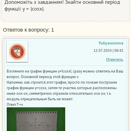
Допоможіть з завданням! Знайти основний період
функції y = |cosx|.​
Ответов к вопросу: 1
Yuliyaosinina
12.07.2024 | 08:42
Ответить
Взгляните на график функции у=IcosxI, сразу можно ответить на Ваш
вопрос. Основной период этой функции π
Напомню. как строится этот график, просто по точкам построили
график функции у=cosx, затем те участки, которые расположены
ниже оси ох, симметрично отразили относительно оси ох, т.к.
модуль отрицательным быть не может.
ОтветТ=π