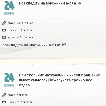
24
Розкладіть на множники а-b+a²-b²​
ДЕКАБРЬ
Автор:
09110510az
Предмет:
Алгебра
Уровень:
5 - 9 класс
розкладіть на множники а-b+a²-b²​
24
При скольких натуральных чисел х рашение
имеет смысла? Пожалуйста срочно всё
отдам!
ДЕКАБРЬ
Автор:
gdksncb
Предмет:
Алгебра