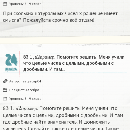
Уровень:
5 - 9 класс
При скольких натуральных чисел х рашение имеет
смысла? Пожалуйста срочно всё отдам!
1
,
и
2
п
р
и
м
е
р
24
83
. Помогите решить. Меня учили
и
п
р
и
м
е
р
что целые числа с целыми, дробными с
дробными. И там…
ДЕКАБРЬ
Автор:
nastyacap04
Предмет:
Алгебра
Уровень:
5 - 9 класс
1
,
и
2
п
р
и
м
е
р
83
. Помогите решить. Меня учили что
и
п
р
и
м
е
р
целые числа с целыми, дробными с дробными. И там
где дробные найти знаменатель. И домножить
числитель. Сделайте также где целые числа. Также