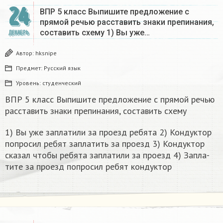
24
ВПР 5 класс Выпишите предложение с
прямой речью расставить знаки препинания,
составить схему 1) Вы уже…
ДЕКАБРЬ
Автор:
hksnipe
Предмет:
Русский язык
Уровень:
студенческий
ВПР 5 класс Выпишите предложение с прямой речью
расставить знаки препинания, составить схему
1) Вы уже за­пла­ти­ли за про­езд ре­бя­та 2) Кон­дук­тор
по­про­сил ребят за­пла­тить за про­езд 3) Кон­дук­тор
ска­зал чтобы ре­бя­та за­пла­ти­ли за про­езд 4) За­пла­
ти­те за про­езд по­про­сил ребят кон­дук­тор​