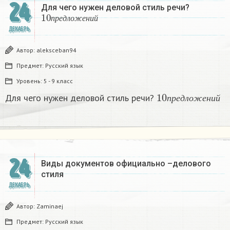
24
Для чего нужен деловой стиль речи?
10
п
р
е
д
л
о
ж
е
н
и
й
п
р
е
д
л
о
ж
е
н
и
й
ДЕКАБРЬ
Автор:
aleksceban94
Предмет:
Русский язык
Уровень:
5 - 9 класс
10
п
р
е
д
л
о
ж
е
н
и
Для чего нужен деловой стиль речи?
п
р
е
д
л
о
ж
е
н
и
й
24
Виды документов официально –делового
стиля
ДЕКАБРЬ
Автор:
Zaminaej
Предмет:
Русский язык