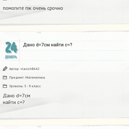
помогите пж очень срочно​
24
Дано d=7см найти с=?​
ДЕКАБРЬ
Автор:
vlasich8642
Предмет:
Математика
Уровень:
5 - 9 класс
Дано d=7см
найти с=?​