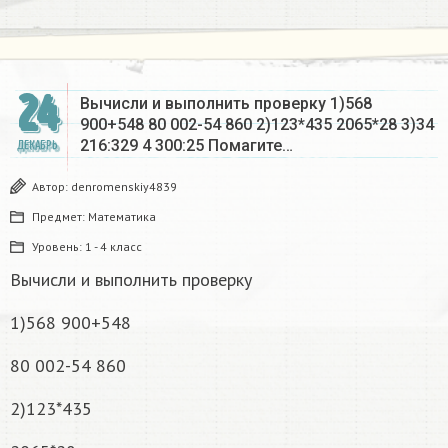
24
Вычисли и выполнить проверку 1)568
900+548 80 002-54 860 2)123*435 2065*28 3)34
216:329 4 300:25 Помагите…
ДЕКАБРЬ
Автор:
denromenskiy4839
Предмет:
Математика
Уровень:
1 - 4 класс
Вычисли и выполнить проверку
1)568 900+548
80 002-54 860
2)123*435