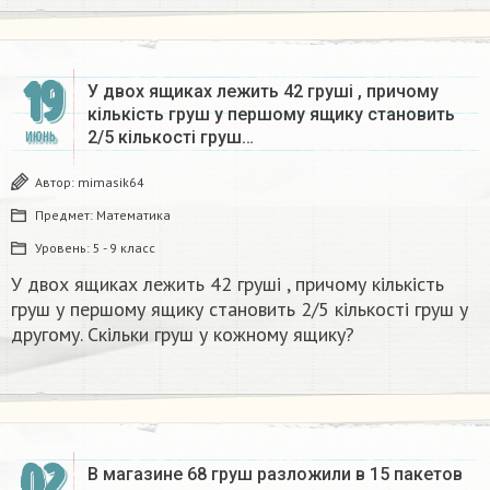
19
У двох ящиках лежить 42 груші , причому
кількість груш у першому ящику становить
2/5 кількості груш…
ИЮНЬ
Автор:
mimasik64
Предмет:
Математика
Уровень:
5 - 9 класс
У двох ящиках лежить 42 груші , причому кількість
груш у першому ящику становить 2/5 кількості груш у
другому. Скільки груш у кожному ящику?
02
В магазине 68 груш разложили в 15 пакетов