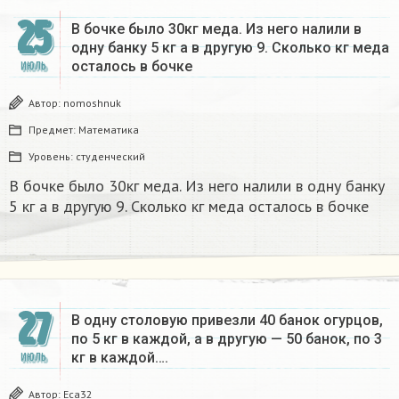
25
В бочке было 30кг меда. Из него налили в
одну банку 5 кг а в другую 9. Сколько кг меда
осталось в бочке
ИЮЛЬ
Автор:
nomoshnuk
Предмет:
Математика
Уровень:
студенческий
В бочке было 30кг меда. Из него налили в одну банку
5 кг а в другую 9. Сколько кг меда осталось в бочке
27
В одну столовую привезли 40 банок огурцов,
по 5 кг в каждой, а в другую — 50 банок, по 3
кг в каждой….
ИЮЛЬ
Автор:
Eca32