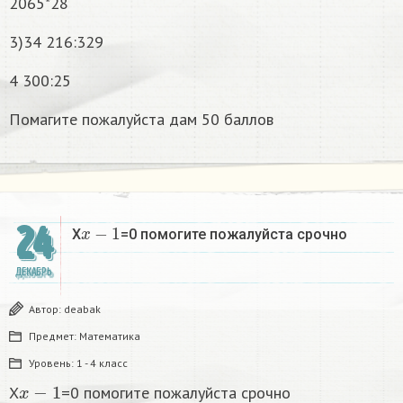
2065*28
3)34 216:329
4 300:25
Помагите пожалуйста дам 50 баллов
x
−
1
24
X
=0 помогите пожалуйста срочно
ДЕКАБРЬ
Автор:
deabak
Предмет:
Математика
Уровень:
1 - 4 класс
x
−
1
X
=0 помогите пожалуйста срочно