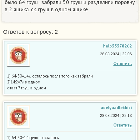
было 64 груш . забрали 50 груш и разделили поровну
в 2 ящика. ск. груш в одном ящике
Ответов к вопросу: 2
help55578262
28.08.2024 | 22:06
Ответить
г
.
1) 64-50=14
осталось после того как забрали
г
г
2)14:2=7
в одном
г
ответ 7 груш в одном
adelyaadletkizi
28.08.2024 | 22:13
Ответить
1) 64-50=14 груш – осталось.