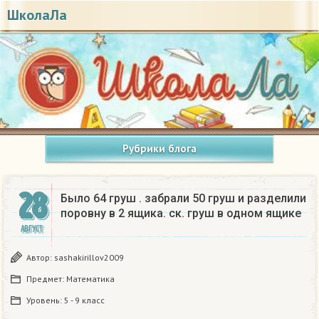
ШколаЛа
Рубрики блога
28
Было 64 груш . забрали 50 груш и разделили
поровну в 2 ящика. ск. груш в одном ящике
АВГУСТ
Автор:
sashakirillov2009
Предмет:
Математика
Уровень:
5 - 9 класс