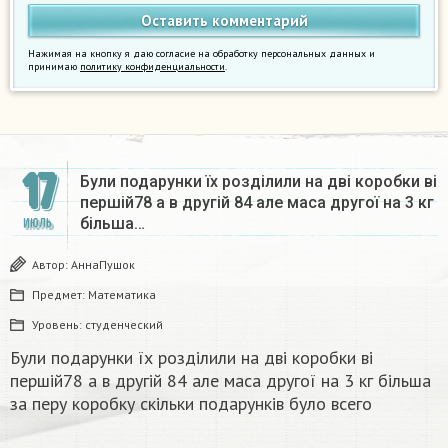
Нажимая на кнопку я даю согласие на обработку персональных данных и
принимаю
политику конфиденциальности
.
17
Були подарунки їх розділили на дві коробки ві
першій78 а в другій 84 але маса другої на 3 кг
більша…
ИЮЛЬ
Автор:
АннаПушок
Предмет:
Математика
Уровень:
студенческий
Були подарунки їх розділили на дві коробки ві
першій78 а в другій 84 але маса другої на 3 кг більша
за перу коробку скільки подарунків було всего