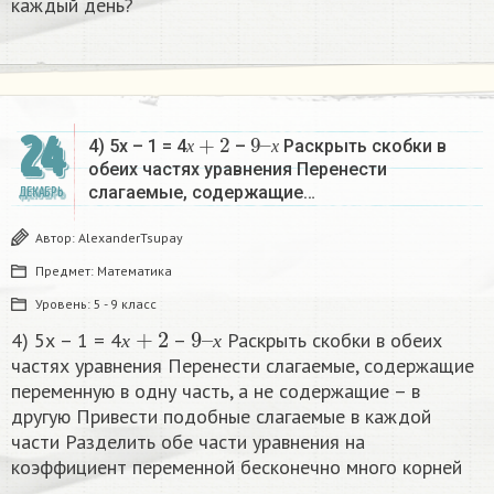
каждый день?
х
+
2
9
х
–
24
4) 5х – 1 = 4
–
Раскрыть скобки в
х
х
обеих частях уравнения Перенести
слагаемые, содержащие…
ДЕКАБРЬ
Автор:
AlexanderTsupay
Предмет:
Математика
Уровень:
5 - 9 класс
х
+
2
9
х
–
4) 5х – 1 = 4
–
Раскрыть скобки в обеих
х
х
частях уравнения Перенести слагаемые, содержащие
переменную в одну часть, а не содержащие – в
другую Привести подобные слагаемые в каждой
части Разделить обе части уравнения на
коэффициент переменной бесконечно много корней​