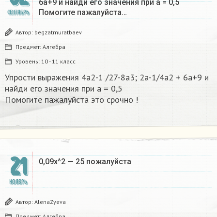
6а+9 и найди его значения при а = 0,5
Помогите пажалуйста…
СЕНТЯБРЬ
Автор:
begzatmuratbaev
Предмет:
Алгебра
Уровень:
10 - 11 класс
Упрости выражения 4а2-1 /27-8а3; 2а-1/4а2 + 6а+9 и
найди его значения при а = 0,5
Помогите пажалуйста это срочно !​
21
0,09x^2 — 25 пожалуйста
НОЯБРЬ
Автор:
AlenaZyeva
Предмет:
Алгебра