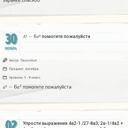
А
³
−
6
а
30
² помогите пожалуйста​
А
³
а
ОКТЯБРЬ
Автор:
Tausvokse
Предмет:
Алгебра
Уровень:
5 - 9 класс
а
³
−
6
а
² помогите пожалуйста​
а
³
а
02
Упрости выражения 4а2-1 /27-8а3; 2а-1/4а2 +