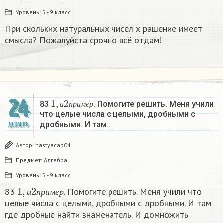
Уровень:
5 - 9 класс
При скольких натуральных чисел х рашение имеет
смысла? Пожалуйста срочно всё отдам!
1
,
и
2
п
р
и
м
е
р
24
83
. Помогите решить. Меня учили
и
п
р
и
м
е
р
что целые числа с целыми, дробными с
дробными. И там…
ДЕКАБРЬ
Автор:
nastyacap04
Предмет:
Алгебра
Уровень:
5 - 9 класс
1
,
и
2
п
р
и
м
е
р
83
. Помогите решить. Меня учили что
и
п
р
и
м
е
р
целые числа с целыми, дробными с дробными. И там
где дробные найти знаменатель. И домножить