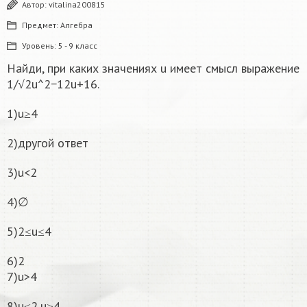
Автор:
vitalina200815
Предмет:
Алгебра
Уровень:
5 - 9 класс
Найди, при каких значениях u имеет смысл выражение
1/√2u^2−12u+16.
1)u≥4
2)другой ответ
3)u<2
4)∅
5)2≤u≤4
6)2
7)u>4
8)u≤2,u≥4