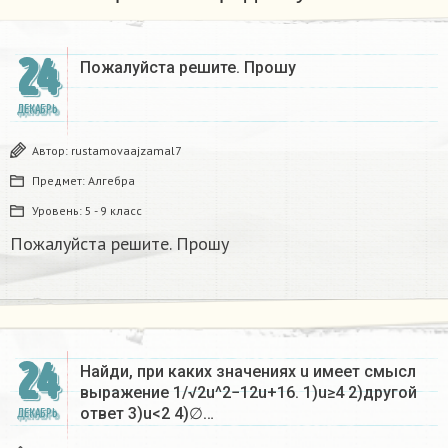
24
Пожалуйста решите. Прошу
ДЕКАБРЬ
Автор:
rustamovaajzamal7
Предмет:
Алгебра
Уровень:
5 - 9 класс
Пожалуйста решите. Прошу
24
Найди, при каких значениях u имеет смысл
выражение 1/√2u^2−12u+16. 1)u≥4 2)другой
ответ 3)u<2 4)∅…
ДЕКАБРЬ