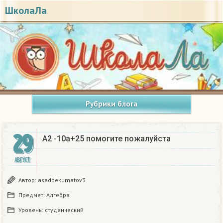
ШколаЛа
Рубрики блога
29
A2 -10a+25 помогите пожалуйста
АВГУСТ
Автор:
asadbekumatov3
Предмет:
Алгебра
Уровень:
студенческий