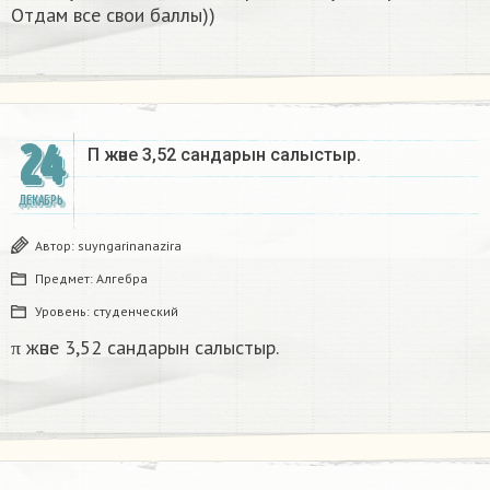
Отдам все свои баллы))
24
Π және 3,52 сандарын салыстыр. ​
ДЕКАБРЬ
Автор:
suyngarinanazira
Предмет:
Алгебра
Уровень:
студенческий
π және 3,52 сандарын салыстыр.