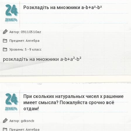
24
Розкладіть на множники а-b+a²-b²​
ДЕКАБРЬ
Автор:
09110510az
Предмет:
Алгебра
Уровень:
5 - 9 класс
розкладіть на множники а-b+a²-b²​
24
При скольких натуральных чисел х рашение
имеет смысла? Пожалуйста срочно всё
отдам!
ДЕКАБРЬ
Автор:
gdksncb
Предмет:
Алгебра