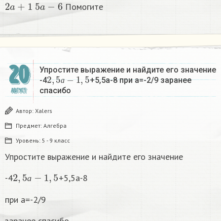
Помогите
20
Упростите выражение и найдите его значение
2
,
5
а
−
1
,
5
-4
+5,5а-8 при а=-2/9 заранее
а
спасибо
АВГУСТ
Автор:
Xalers
Предмет:
Алгебра
Уровень:
5 - 9 класс
Упростите выражение и найдите его значение
2
,
5
а
−
1
,
5
-4
+5,5а-8
а
при а=-2/9
заранее спасибо