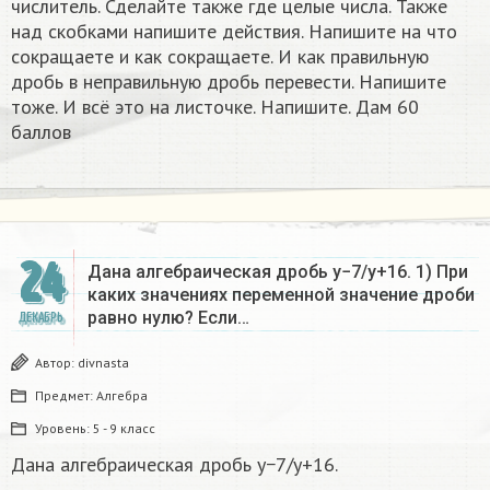
числитель. Сделайте также где целые числа. Также
над скобками напишите действия. Напишите на что
сокращаете и как сокращаете. И как правильную
дробь в неправильную дробь перевести. Напишите
тоже. И всё это на листочке. Напишите. Дам 60
баллов
24
Дана алгебраическая дробь y−7/y+16. 1) При
каких значениях переменной значение дроби
равно нулю? Если…
ДЕКАБРЬ
Автор:
divnasta
Предмет:
Алгебра
Уровень:
5 - 9 класс
Дана алгебраическая дробь y−7/y+16.