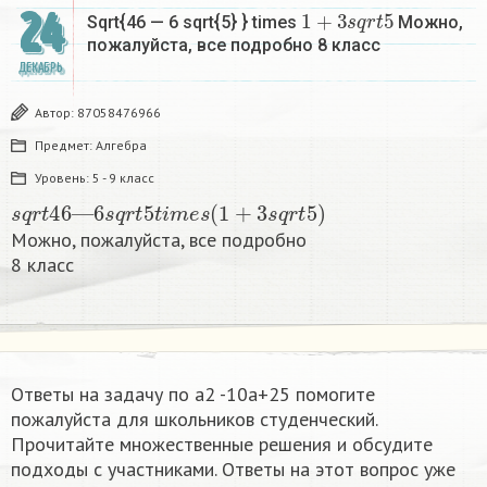
1
+
3
s
q
r
t
5
24
Sqrt{46 — 6 sqrt{5} } times
Можно,
пожалуйста, все подробно 8 класс​
ДЕКАБРЬ
Автор:
87058476966
Предмет:
Алгебра
Уровень:
5 - 9 класс
s
q
r
t
46
—
6
s
q
r
t
5
t
i
m
e
s
(
1
+
3
s
q
r
t
5
)
Можно, пожалуйста, все подробно
8 класс​
Ответы на задачу по a2 -10a+25 помогите
пожалуйста для школьников студенческий.
Прочитайте множественные решения и обсудите
подходы с участниками. Ответы на этот вопрос уже