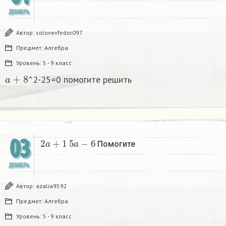
ДЕКАБРЬ
Автор:
solovevfedor097
Предмет:
Алгебра
Уровень:
5 - 9 класс
a
+
8
^2-25=0 помогите решить
2
a
+
1
5
a
−
6
03
Помогите
ДЕКАБРЬ
Автор:
azalia9592
Предмет:
Алгебра
Уровень:
5 - 9 класс
2
a
+
1
5
a
−
6