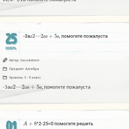
а
2
—
2
а
в
+
5
в
25
-3а
, помогите пожалуста
а
а
в
в
НОЯБРЬ
Автор:
hoco4ekmrr
Предмет:
Алгебра
Уровень:
5 - 9 класс
а
2
—
2
а
в
+
5
в
-3а
, помогите пожалуста
а
а
в
в
A
+
8
01
^2-25=0 помогите решить