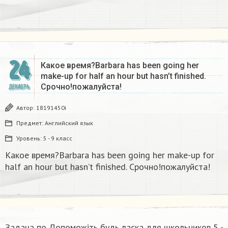
24
Какое время?Barbara has been going her
make-up for half an hour but hasn’t finished.
Срочно!пожалуйста!
ДЕКАБРЬ
Автор:
18191450i
Предмет:
Английский язык
Уровень:
5 - 9 класс
Какое время?Barbara has been going her make-up for
half an hour but hasn’t finished. Срочно!пожалуйста!
Задача по Допоможіть будь ласка​ для школьников 5 -