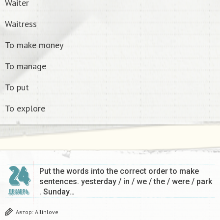
Waiter
Waitress
To make money
To manage
To put
To explore
24
Put the words into the correct order to make
sentences. yesterday / in / we / the / were / park
. Sunday…
ДЕКАБРЬ
Автор:
Ailinlove