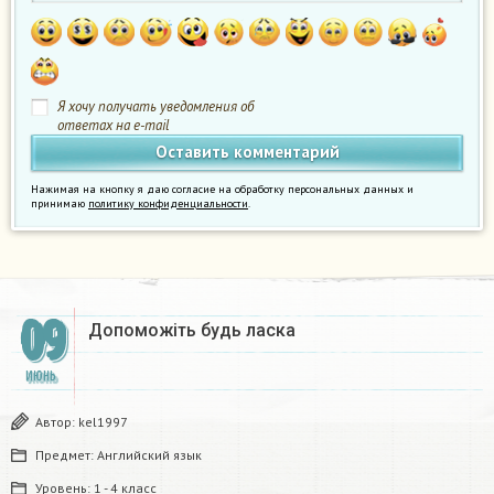
Я хочу получать уведомления об
ответах на e-mail
Нажимая на кнопку я даю согласие на обработку персональных данных и
принимаю
политику конфиденциальности
.
09
Допоможіть будь ласка​
ИЮНЬ
Автор:
kel1997
Предмет:
Английский язык
Уровень:
1 - 4 класс