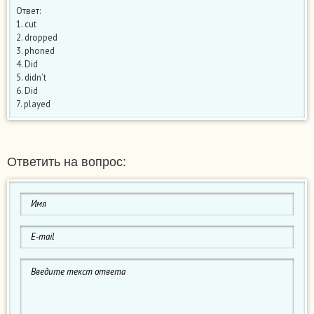
Ответ:
1. cut
2. dropped
3. phoned
4. Did
5. didn’t
6. Did
7. played
Ответить на вопрос: