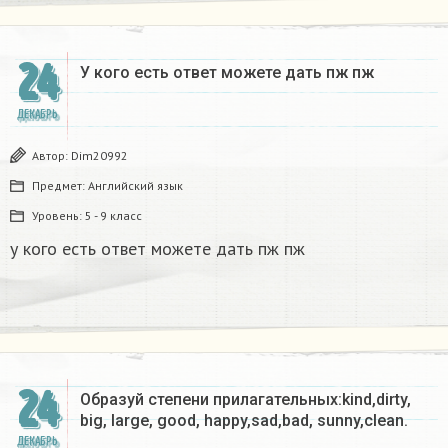
24
У кого есть ответ можете дать пж пж ​
ДЕКАБРЬ
Автор:
Dim20992
Предмет:
Английский язык
Уровень:
5 - 9 класс
у кого есть ответ можете дать пж пж
24
Образуй степени прилагательных:kind,dirty,
big, large, good, happy,sad,bad, sunny,clean.​
ДЕКАБРЬ