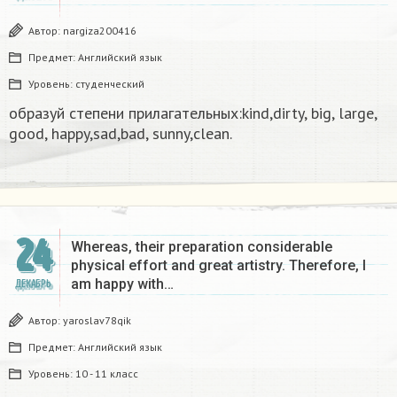
Автор:
nargiza200416
Предмет:
Английский язык
Уровень:
студенческий
образуй степени прилагательных:kind,dirty, big, large,
good, happy,sad,bad, sunny,clean.​
24
Whereas, their preparation considerable
physical effort and great artistry. Therefore, I
am happy with…
ДЕКАБРЬ
Автор:
yaroslav78qik
Предмет:
Английский язык
Уровень:
10 - 11 класс