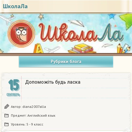
ШколаЛа
Рубрики блога
15
Допоможіть будь ласка​
СЕНТЯБРЬ
Автор:
diana2007alla
Предмет:
Английский язык
Уровень:
5 - 9 класс