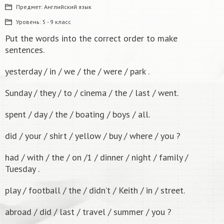
Предмет:
Английский язык
Уровень:
5 - 9 класс
Put the words into the correct order to make
sentences.
yesterday / in / we / the / were / park .
Sunday / they / to / cinema / the / last / went.
spent / day / the / boating / boys / all.
did / your / shirt / yellow / buy / where / you ?
had / with / the / on /1 / dinner / night / family /
Tuesday .
play / football / the / didn’t / Keith / in / street.
abroad / did / last / travel / summer / you ?