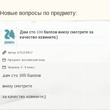
Новые вопросы по предмету:
24
100
Дам сто
баллов внизу смотрите за
качество иzвините;)
ДЕКАБРЬ
Автор:
k75259927
Предмет:
Английский язык
Уровень:
5 - 9 класс
100
дам сто
баллов
внизу смотрите
за качество иzвините;)