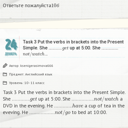
10
б
Ответьте пожалуйста
б
24
Task 3 Put the verbs in brackets into the Present
g
e
t
Simple. She ………….
up at 5:00. She …………….
n
o
t
/
w
a
t
c
h
…
ДЕКАБРЬ
Автор:
ksenigerasimova666
Предмет:
Английский язык
Уровень:
10 - 11 класс
Task 3 Put the verbs in brackets into the Present Simple.
g
e
t
n
o
t
/
w
a
t
c
h
She ………….
up at 5:00. She …………….
a
h
a
v
e
DVD in the evening. He ………….
a cup of tea in the
n
o
t
/
g
o
eveving. He ………………
to bed at 10:00. ​