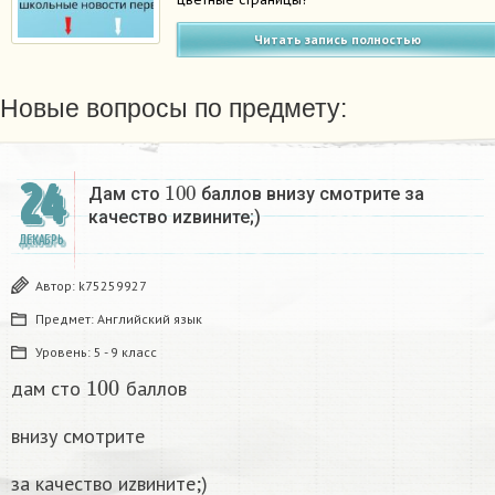
Читать запись полностью
Новые вопросы по предмету:
100
24
Дам сто
баллов внизу смотрите за
качество иzвините;)
ДЕКАБРЬ
Автор:
k75259927
Предмет:
Английский язык
Уровень:
5 - 9 класс
100
дам сто
баллов
внизу смотрите
за качество иzвините;)