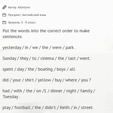
Автор:
Ailinlove
Предмет:
Английский язык
Уровень:
5 - 9 класс
Put the words into the correct order to make
sentences.
yesterday / in / we / the / were / park .
Sunday / they / to / cinema / the / last / went.
spent / day / the / boating / boys / all.
did / your / shirt / yellow / buy / where / you ?
had / with / the / on /1 / dinner / night / family /
Tuesday .
play / football / the / didn’t / Keith / in / street.