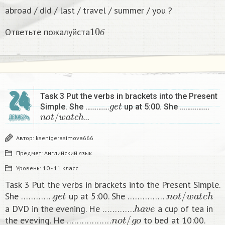
abroad / did / last / travel / summer / you ?
10
б
Ответьте пожалуйста
б
24
Task 3 Put the verbs in brackets into the Present
g
e
t
Simple. She ………….
up at 5:00. She …………….
n
o
t
/
w
a
t
c
h
…
ДЕКАБРЬ
Автор:
ksenigerasimova666
Предмет:
Английский язык
Уровень:
10 - 11 класс
Task 3 Put the verbs in brackets into the Present Simple.
g
e
t
n
o
t
/
w
a
t
c
h
She ………….
up at 5:00. She …………….
h
a
v
e
a DVD in the evening. He ………….
a cup of tea in
n
o
t
/
g
o
the eveving. He ………………
to bed at 10:00. ​