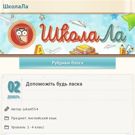
ШколаЛа
Рубрики блога
02
Допоможіть будь ласка​
ДЕКАБРЬ
Автор:
juka4554
Предмет:
Английский язык
Уровень:
1 - 4 класс