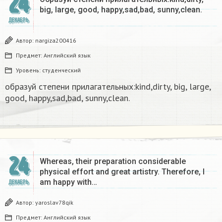
24
big, large, good, happy,sad,bad, sunny,clean.​
ДЕКАБРЬ
Автор:
nargiza200416
Предмет:
Английский язык
Уровень:
студенческий
образуй степени прилагательных:kind,dirty, big, large,
good, happy,sad,bad, sunny,clean.​
24
Whereas, their preparation considerable
physical effort and great artistry. Therefore, I
am happy with…
ДЕКАБРЬ
Автор:
yaroslav78qik
Предмет:
Английский язык