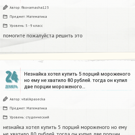
Автор:
fikovamasha123
Предмет:
Математика
Уровень:
5 - 9 класс
помогите пожалуйста решить это
24
Незнайка хотел купить 5 порций мороженого
но ему не хватило 80 рублей. тогда он купил
две порции мороженого…
ДЕКАБРЬ
Автор:
vitalikpasecka
Предмет:
Математика
Уровень:
студенческий
незнайка хотел купить 5 порций мороженого но ему
не хватило 80 рублей. тогда он купил две порции