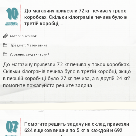
10
До магазину привезли 72 кг печива у трьох
коробках. Скільки кілограмів печива було в
третій коробці,…
ДЕКАБРЬ
Автор:
puvnlsok
Предмет:
Математика
Уровень:
студенческий
До магазину привезли 72 кг печива у трьох коробках.
Скільки кілограмів печива було в третій коробці, якщо
в першій короб- ці було 27 кг печива, а в другій 24 кг?
помогите пожалуйста решите задача​
07
Помогите решить задачу на склад привезли
624 ящиков вишни по 5 кг в каждой и 692