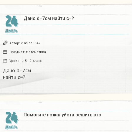
24
Дано d=7см найти с=?​
ДЕКАБРЬ
Автор:
vlasich8642
Предмет:
Математика
Уровень:
5 - 9 класс
Дано d=7см
найти с=?​
24
Помогите пожалуйста решить это
ДЕКАБРЬ