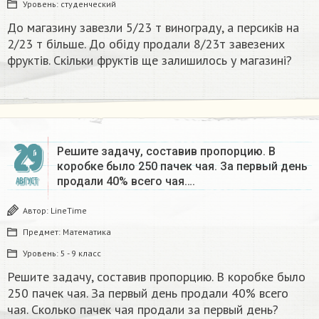
Уровень:
студенческий
До магазину завезли 5/23 т винограду, а персиків на
2/23 т більше. До обіду продали 8/23т завезених
фруктів. Скільки фруктів ще залишилось у магазині?
29
Решите задачу, составив пропорцию. В
коробке было 250 пачек чая. За первый день
продали 40% всего чая….
АВГУСТ
Автор:
LineTime
Предмет:
Математика
Уровень:
5 - 9 класс
Решите задачу, составив пропорцию. В коробке было
250 пачек чая. За первый день продали 40% всего
чая. Сколько пачек чая продали за первый день?