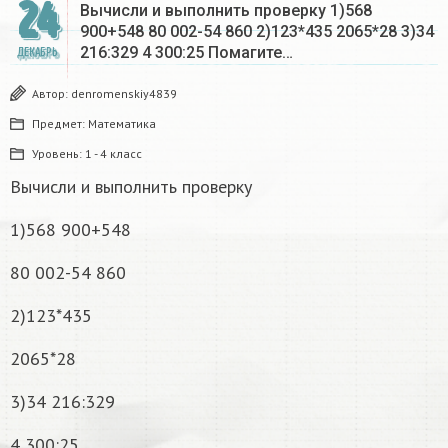
24
Вычисли и выполнить проверку 1)568
900+548 80 002-54 860 2)123*435 2065*28 3)34
216:329 4 300:25 Помагите…
ДЕКАБРЬ
Автор:
denromenskiy4839
Предмет:
Математика
Уровень:
1 - 4 класс
Вычисли и выполнить проверку
1)568 900+548
80 002-54 860
2)123*435
2065*28
3)34 216:329
4 300:25