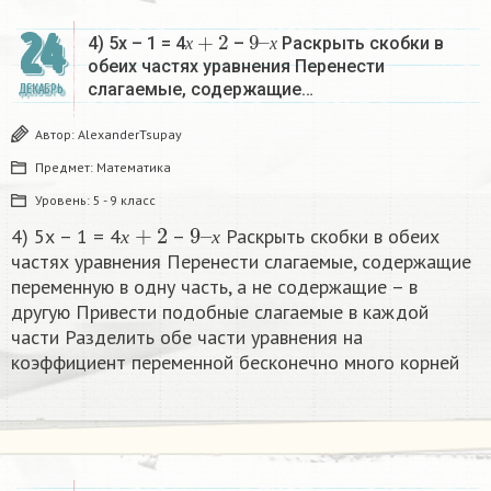
х
+
2
9
х
–
24
4) 5х – 1 = 4
–
Раскрыть скобки в
х
х
обеих частях уравнения Перенести
слагаемые, содержащие…
ДЕКАБРЬ
Автор:
AlexanderTsupay
Предмет:
Математика
Уровень:
5 - 9 класс
х
+
2
9
х
–
4) 5х – 1 = 4
–
Раскрыть скобки в обеих
х
х
частях уравнения Перенести слагаемые, содержащие
переменную в одну часть, а не содержащие – в
другую Привести подобные слагаемые в каждой
части Разделить обе части уравнения на
коэффициент переменной бесконечно много корней​