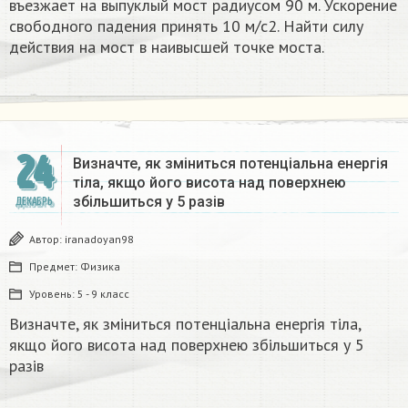
въезжает на выпуклый мост радиусом 90 м. Ускорение
свободного падения принять 10 м/с2. Найти силу
действия на мост в наивысшей точке моста.
24
Визначте, як зміниться потенціальна енергія
тіла, якщо його висота над поверхнею
збільшиться у 5 разів
ДЕКАБРЬ
Автор:
iranadoyan98
Предмет:
Физика
Уровень:
5 - 9 класс
Визначте, як зміниться потенціальна енергія тіла,
якщо його висота над поверхнею збільшиться у 5
разів