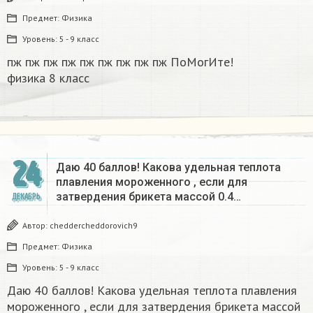
Предмет:
Физика
Уровень:
5 - 9 класс
пж пж пж пж пж пж пж пж пж ПоМогИте!
физика 8 класс​
24
Даю 40 баллов! Какова удельная теплота
плавления мороженного , если для
затвердения брикета массой 0.4…
ДЕКАБРЬ
Автор:
cheddercheddorovich9
Предмет:
Физика
Уровень:
5 - 9 класс
Даю 40 баллов! Какова удельная теплота плавления
мороженного , если для затвердения брикета массой