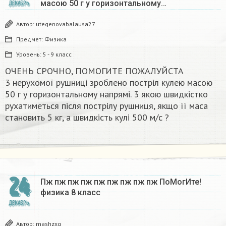
масою 50 г у горизонтальному…
ДЕКАБРЬ
Автор:
utegenovabalausa27
Предмет:
Физика
Уровень:
5 - 9 класс
ОЧЕНЬ СРОЧНО, ПОМОГИТЕ ПОЖАЛУЙСТА
3 нерухомої рушниці зроблено постріл кулею масою
50 г у горизонтальному напрямі. 3 якою швидкістко
рухатиметься після пострілу рушниця, якщо її маса
становить 5 кг, а швидкість кулі 500 м/с ?​
24
Пж пж пж пж пж пж пж пж пж ПоМогИте!
физика 8 класс​
ДЕКАБРЬ
Автор:
mashzxq