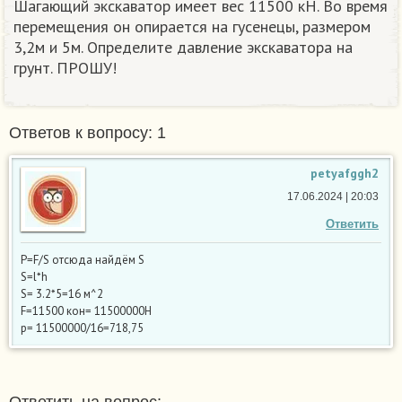
Шагающий экскаватор имеет вес 11500 кН. Во время
перемещения он опирается на гусенецы, размером
3,2м и 5м. Определите давление экскаватора на
грунт. ПРОШУ!
Ответов к вопросу: 1
petyafggh2
17.06.2024 | 20:03
Ответить
P=F/S отсюда найдём S
S=l*h
S= 3.2*5=16 м^2
F=11500 кон= 11500000Н
p= 11500000/16=718,75