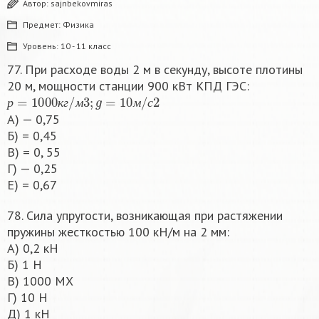
Автор:
sajnbekovmiras
Предмет:
Физика
Уровень:
10 - 11 класс
77. При расходе воды 2 м в секунду, высоте плотины
20 м, мощности станции 900 кВт КПД ГЭС:
р
=
1000
к
г
/
м
3
;
g
=
10
м
/
с
2
р
к
г
м
м
с
А) — 0,75
Б) = 0,45
В) = 0, 55
Г) — 0,25
Е) = 0,67
78. Сила упругости, возникающая при растяжении
пружины жесткостью 100 кН/м на 2 мм:
А) 0,2 кН
Б) 1 Н
В) 1000 МХ
Г) 10 Н
Д) 1 кН