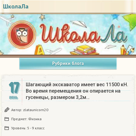
ШколаЛа
Рубрики блога
17
Шагающий экскаватор имеет вес 11500 кН.
Во время перемещения он опирается на
гусенецы, размером 3,2м…
ИЮНЬ
Автор:
zlataunicorn20
Предмет:
Физика
Уровень:
5 - 9 класс