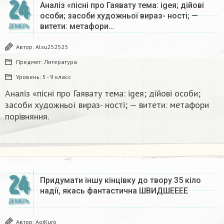
24
Аналіз «пісні про Гаявату тема: igeя; дійові
особи; засоби художньої вираз- ності; —
витети: метафори…
ДЕКАБРЬ
Автор:
Alsu252525
Предмет:
Литература
Уровень:
5 - 9 класс
Аналіз «пісні про Гаявату тема: igeя; дійові особи;
засоби художньої вираз- ності; — витети: метафори
порівняння.​
24
Придумати іншу кінцівку до твору 35 кіло
надії, якась фантастична​ ШВИДШЕЕЕЕ
ДЕКАБРЬ
Автор:
AoiKuro