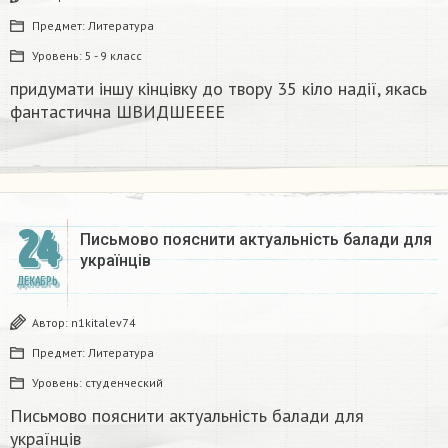
Предмет:
Литература
Уровень:
5 - 9 класс
придумати іншу кінцівку до твору 35 кіло надії, якась
фантастична​ ШВИДШЕЕЕЕ
24
Письмово пояснити актуальність балади для
українців
ДЕКАБРЬ
Автор:
n1kitalev74
Предмет:
Литература
Уровень:
студенческий
Письмово пояснити актуальність балади для
українців