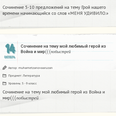
Сочинение 5-10 предложений на тему Грой нашего
времени начинающийся со слов «МЕНЯ УДИВИЛО.»
14
Сочинение на тему мой любимый герой из
(
(
(
п
о
б
ы
с
т
р
е
й
Война и мир
п
о
б
ы
с
т
р
е
й
ОКТЯБРЬ
Автор:
muhametzanovaaruzan
Предмет:
Литература
Уровень:
5 - 9 класс
Сочинение на тему мой любимый герой из Война и
(
(
(
п
о
б
ы
с
т
р
е
й
мир
п
о
б
ы
с
т
р
е
й