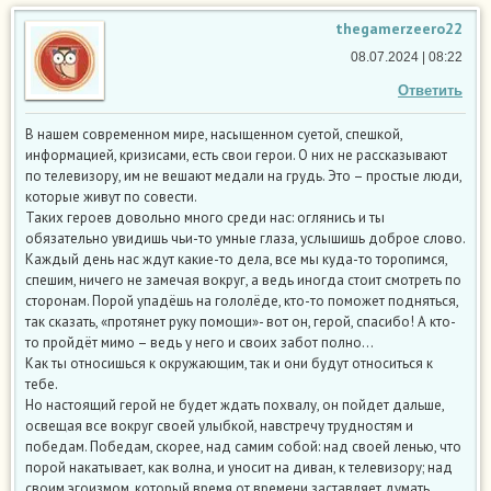
thegamerzeero22
08.07.2024 | 08:22
Ответить
В нашем современном мире, насыщенном суетой, спешкой,
информацией, кризисами, есть свои герои. О них не рассказывают
по телевизору, им не вешают медали на грудь. Это – простые люди,
которые живут по совести.
Таких героев довольно много среди нас: оглянись и ты
обязательно увидишь чьи-то умные глаза, услышишь доброе слово.
Каждый день нас ждут какие-то дела, все мы куда-то торопимся,
спешим, ничего не замечая вокруг, а ведь иногда стоит смотреть по
сторонам. Порой упадёшь на гололёде, кто-то поможет подняться,
так сказать, «протянет руку помощи»- вот он, герой, спасибо! А кто-
то пройдёт мимо – ведь у него и своих забот полно…
Как ты относишься к окружающим, так и они будут относиться к
тебе.
Но настоящий герой не будет ждать похвалу, он пойдет дальше,
освещая все вокруг своей улыбкой, навстречу трудностям и
победам. Победам, скорее, над самим собой: над своей ленью, что
порой накатывает, как волна, и уносит на диван, к телевизору; над
своим эгоизмом, который время от времени заставляет думать