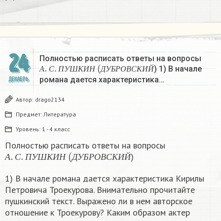
24
Полностью расписать ответы на вопросы
А
.
С
.
П
У
Ш
К
И
Н
(
Д
У
Б
Р
О
В
С
К
И
Й
) 1) В начале
А
С
П
У
Ш
К
И
Н
Д
У
Б
Р
О
В
С
К
И
Й
романа дается характеристика…
ДЕКАБРЬ
Автор:
drago2134
Предмет:
Литература
Уровень:
1 - 4 класс
Полностью расписать ответы на вопросы
А
.
С
.
П
У
Ш
К
И
Н
(
Д
У
Б
Р
О
В
С
К
И
Й
)
А
С
П
У
Ш
К
И
Н
Д
У
Б
Р
О
В
С
К
И
Й
1) В начале романа дается характеристика Кирилы
Петровича Троекурова. Внимательно прочитайте
пушкинский текст. Выражено ли в нем авторское
отношение к Троекурову? Каким образом актер