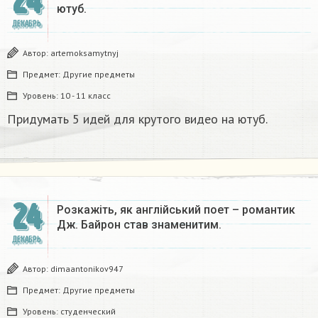
24
ютуб.
ДЕКАБРЬ
Автор:
artemoksamytnyj
Предмет:
Другие предметы
Уровень:
10 - 11 класс
Придумать 5 идей для крутого видео на ютуб.
24
Розкажіть, як англійський поет – романтик
Дж. Байрон став знаменитим.​
ДЕКАБРЬ
Автор:
dimaantonikov947
Предмет:
Другие предметы
Уровень:
студенческий