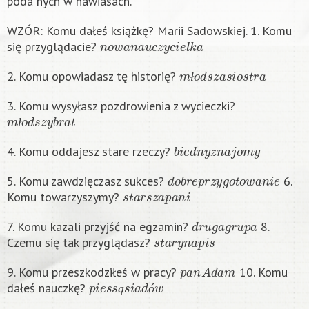
poda nych w nawiasach.
WZÓR: Komu dałeś książkę? Marii Sadowskiej. 1. Komu
n
o
w
a
n
a
u
c
z
y
c
i
e
l
k
a
się przyglądacie?
m
ł
o
d
s
z
a
s
i
o
s
t
r
a
2. Komu opowiadasz tę historię?
ł
3. Komu wysyłasz pozdrowienia z wycieczki?
m
ł
o
d
s
z
y
b
r
a
t
ł
b
i
e
d
n
y
z
n
a
j
o
m
y
4. Komu oddajesz stare rzeczy?
d
o
b
r
e
p
r
z
y
g
o
t
o
w
a
n
i
e
5. Komu zawdzięczasz sukces?
6.
s
t
a
r
s
z
a
p
a
n
i
Komu towarzyszymy?
d
r
u
g
a
g
r
u
p
a
7. Komu kazali przyjść na egzamin?
8.
s
t
a
r
y
n
a
p
i
s
Czemu się tak przyglądasz?
p
a
n
A
d
a
m
9. Komu przeszkodziłeś w pracy?
10. Komu
p
i
e
s
s
ą
s
i
a
d
ó
w
dałeś nauczkę?
ą
ó