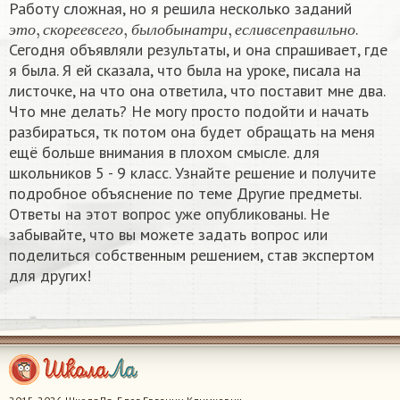
Работу сложная, но я решила несколько заданий
э
т
о
,
с
к
о
р
е
е
в
с
е
г
о
,
б
ы
л
о
б
ы
н
а
т
р
и
,
е
с
л
и
в
с
е
п
р
а
в
и
л
ь
н
о
.
э
т
о
с
к
о
р
е
е
в
с
е
г
о
б
ы
л
о
б
ы
н
а
т
р
и
е
с
л
и
в
с
е
п
р
а
в
и
л
ь
н
о
Сегодня объявляли результаты, и она спрашивает, где
я была. Я ей сказала, что была на уроке, писала на
листочке, на что она ответила, что поставит мне два.
Что мне делать? Не могу просто подойти и начать
разбираться, тк потом она будет обращать на меня
ещё больше внимания в плохом смысле. для
школьников 5 - 9 класс. Узнайте решение и получите
подробное объяснение по теме Другие предметы.
Ответы на этот вопрос уже опубликованы. Не
забывайте, что вы можете задать вопрос или
поделиться собственным решением, став экспертом
для других!