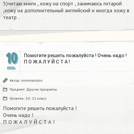
5)читаю книги , хожу на спорт , занимаюсь гитарой
,хожу на дополнительный английский и иногда хожу в
театр .
10
Помогите решить пожалуйста ! Очень надо !
П О Ж А Л У Й С Т А !
ИЮНЬ
Автор:
nnnnnarutoo
Предмет:
Другие предметы
Уровень:
10 - 11 класс
Помогите решить пожалуйста !
Очень надо !
П О Ж А Л У Й С Т А !