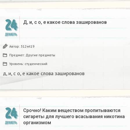
24
Д, и, с о, е какое слова зашированов
ДЕКАБРЬ
Автор:
312wt19
Предмет:
Другие предметы
Уровень:
студенческий
д, и, с о, е какое слова зашированов
24
Срочно! Каким веществом пропитываются
сигареты для лучшего всасывания никотина
организмом​
ДЕКАБРЬ