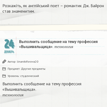
Розкажіть, як англійський поет – романтик Дж. Байрон
став знаменитим.​
24
Выполнить сообщение на тему профессия
т
е
х
н
о
л
о
г
и
я
«Вышивальщица».
т
е
х
н
о
л
о
г
и
я
ДЕКАБРЬ
Автор:
linanikiforova20
Предмет:
Другие предметы
Уровень:
студенческий
Выполнить сообщение на тему профессия
«Вышивальщица».
т
е
х
н
о
л
о
г
и
я
т
е
х
н
о
л
о
г
и
я