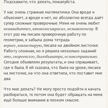
Подскажите, что делать, пожалуйста.
У нас очень странная математичка. Она вроде и
объясняет, а вроде и нет, но абсолютно всегда даёт
супер сложные проверочные. Меня не очень любит
н
е
н
а
в
и
д
и
т
т
е
х
,
к
т
о
в
о
л
о
с
ы
к
р
а
с
и
л
,
н
е
з
н
а
ю
п
о
ч
е
м
у
. В
н
е
н
а
в
и
д
и
т
т
е
х
к
т
о
в
о
л
о
с
ы
к
р
а
с
и
л
н
е
з
н
а
ю
п
о
ч
е
м
у
этот раз мы писали проверочную работу по
геометрии, я забыла дома тетрадь
в
е
р
н
е
е
,
в
з
я
л
а
с
т
а
р
у
ю
, писала на двойном листочке.
в
е
р
н
е
е
в
з
я
л
а
с
т
а
р
у
ю
Работу сложная, но я решила несколько заданий
э
т
о
,
с
к
о
р
е
е
в
с
е
г
о
,
б
ы
л
о
б
ы
н
а
т
р
и
,
е
с
л
и
в
с
е
п
р
а
в
и
л
ь
н
о
.
э
т
о
с
к
о
р
е
е
в
с
е
г
о
б
ы
л
о
б
ы
н
а
т
р
и
е
с
л
и
в
с
е
п
р
а
в
и
л
ь
н
о
Сегодня объявляли результаты, и она спрашивает,
где я была. Я ей сказала, что была на уроке, писала
на листочке, на что она ответила, что поставит мне
два.
Что мне делать? Не могу просто подойти и начать
разбираться, тк потом она будет обращать на меня
ещё больше внимания в плохом смысле.