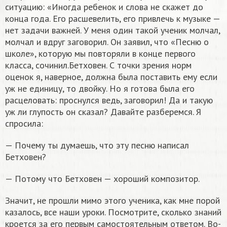
ситуацию: «Иногда ребенок и слова не скажет до
конца года. Его расшевелить, его привлечь к музыке —
нет задачи важней. У меня один такой ученик молчал,
молчал и вдруг заговорил. Он заявил, что «Песню о
школе», которую мы повторяли в конце первого
класса, сочинил.Бетховен. С точки зрения норм
оценок я, наверное, должна была поставить ему если
уж не единицу, то двойку. Но я готова была его
расцеловать: проснулся ведь, заговорил! Да и такую
уж ли глупость он сказал? Давайте разберемся. Я
спросила:
— Почему ты думаешь, что эту песню написал
Бетховен?
— Потому что Бетховен — хороший композитор.
Значит, не прошли мимо этого ученика, как мне порой
казалось, все наши уроки. Посмотрите, сколько знаний
кроется за его первым самостоятельным ответом. Во-