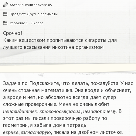
Автор:
nursultanova8585
Предмет:
Другие предметы
Уровень:
5 - 9 класс
Срочно!
Каким веществом пропитываются сигареты для
лучшего всасывания никотина организмом​
Задача по Подскажите, что делать, пожалуйста. У нас
очень странная математичка. Она вроде и объясняет,
а вроде и нет, но абсолютно всегда даёт супер
сложные проверочные. Меня не очень любит
н
е
н
а
в
и
д
и
т
т
е
х
,
к
т
о
в
о
л
о
с
ы
к
р
а
с
и
л
,
н
е
з
н
а
ю
п
о
ч
е
м
у
. В
н
е
н
а
в
и
д
и
т
т
е
х
к
т
о
в
о
л
о
с
ы
к
р
а
с
и
л
н
е
з
н
а
ю
п
о
ч
е
м
у
этот раз мы писали проверочную работу по
геометрии, я забыла дома тетрадь
в
е
р
н
е
е
,
в
з
я
л
а
с
т
а
р
у
ю
, писала на двойном листочке.
в
е
р
н
е
е
в
з
я
л
а
с
т
а
р
у
ю