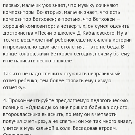
первых, мальчик уже знает, что музыку сочиняют
композиторы. Во-вторых, мальчик знает, что есть
композитор Бетховен; в-третьих, что Бетховен —
хороший композитор; в-четвертых, он сумел оценить
достоинства «Песни о школе» Д Кабалевского. Ну а
то, что восьмилетний ребенок еще не силен в истории
и произвольно сдвигает столетия, — это не беда. В
конце концов, живи Бетховен сегодня, почему бы ему
и не написать песню о школе.
Так что не надо спешить осуждать неправильный
ответ ребенка, тем более ставить ему низкую
отметку».
4. Прокомментируйте предлагаемую педагогическую
позицию: «Однажды ко мне пришла бабушка одного
второклассника выяснить, почему он в четверти
получил «четыре», а не «пять»: он же так много знает,
учится в музыкальной школе. Беседовав втроем.
Спрашиваю: