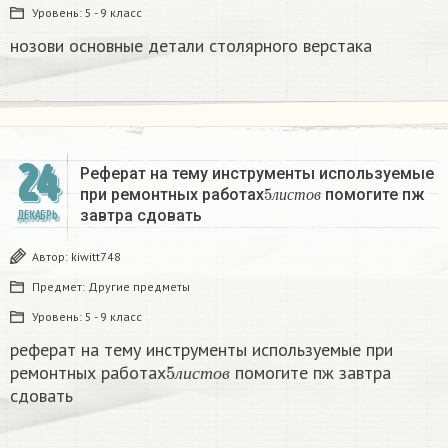
Уровень:
5 - 9 класс
нозови основные детали столярного верстака
24
Реферат на тему инструменты используемые
5
л
и
с
т
о
в
при ремонтных работах
помогите пж
л
и
с
т
о
в
завтра сдовать​
ДЕКАБРЬ
Автор:
kiwitt748
Предмет:
Другие предметы
Уровень:
5 - 9 класс
реферат на тему инструменты используемые при
5
л
и
с
т
о
в
ремонтных работах
помогите пж завтра
л
и
с
т
о
в
сдовать​