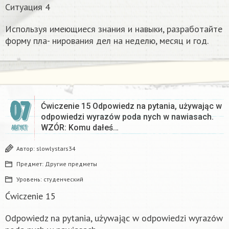
Ситуация 4
Используя имеющиеся знания и навыки, разработайте
форму пла- нирования дел на неделю, месяц и год.
07
Ćwiczenie 15 Odpowiedz na pytania, używając w
odpowiedzi wyrazów poda nych w nawiasach.
WZÓR: Komu dałeś…
АВГУСТ
Автор:
slowlystars34
Предмет:
Другие предметы
Уровень:
студенческий
Ćwiczenie 15
Odpowiedz na pytania, używając w odpowiedzi wyrazów