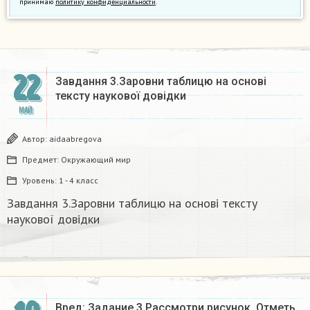
принимаю
политику конфиденциальности
.
22
Завдання 3.Заровни таблицю на основі
тексту наукової довідки
МАЙ
Автор:
aidaabregova
Предмет:
Окружающий мир
Уровень:
1 - 4 класс
Завдання 3.Заровни таблицю на основі тексту
наукової довідки
Вред: Задание 3 Рассмотри рисунок. Отметь