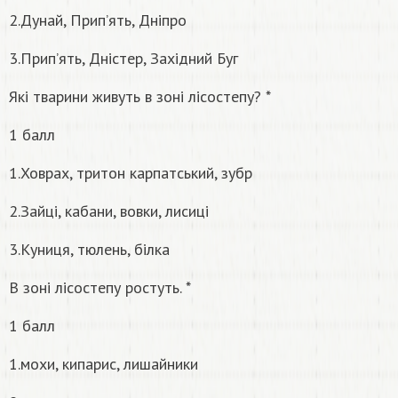
2.Дунай, Прип’ять, Дніпро
3.Прип’ять, Дністер, Західний Буг
Які тварини живуть в зоні лісостепу? *
1 балл
1.Ховрах, тритон карпатський, зубр
2.Зайці, кабани, вовки, лисиці
3.Куниця, тюлень, білка
В зоні лісостепу ростуть. *
1 балл
1.мохи, кипарис, лишайники