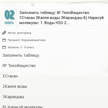
02
Заполнить таблицу: № ТелоВещество
1Стакан 2Капля воды 3Карандаш Б) Нарисуй
молекулы: 1. Воды Н2O 2….
НОЯБРЬ
Автор:
guncigang
Предмет:
Окружающий мир
Уровень:
5 - 9 класс
Заполнить таблицу:
№ ТелоВещество
1Стакан
2Капля воды
3Карандаш
Б) Нарисуй молекулы: