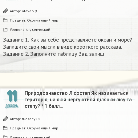
Автор:
olever29
Предмет:
Окружающий мир
Уровень:
студенческий
Задание 1. Как вы себе представляете океан и море?
Запишите свои мысли в виде короткого рассказа.
Задание 2. Заполните таблицу Зад запиш​
11
Природознавство Лісостеп Як називається
територія, на якій чергуються ділянки лісу та
степу? * 1 балл…
ДЕКАБРЬ
Автор:
tuesday58
Предмет:
Окружающий мир
Уровень:
студенческий