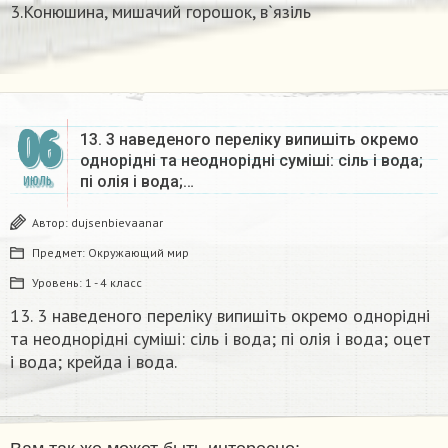
3.Конюшина, мишачий горошок, в`язіль
06
13. 3 наведеного переліку випишіть окремо
однорідні та неоднорідні суміші: сіль і вода;
пі олія і вода;…
ИЮЛЬ
Автор:
dujsenbievaanar
Предмет:
Окружающий мир
Уровень:
1 - 4 класс
13. 3 наведеного переліку випишіть окремо однорідні
та неоднорідні суміші: сіль і вода; пі олія і вода; оцет
і вода; крейда і вода.