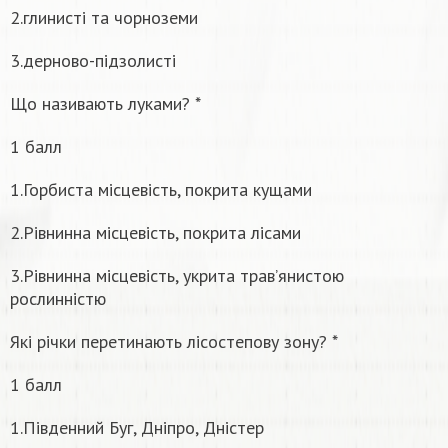
2.глинисті та чорноземи
3.дерново-підзолисті
Що називають луками? *
1 балл
1.Горбиста місцевість, покрита кущами
2.Рівнинна місцевість, покрита лісами
3.Рівнинна місцевість, укрита трав’янистою
рослинністю
Які річки перетинають лісостепову зону? *
1 балл
1.Південний Буг, Дніпро, Дністер