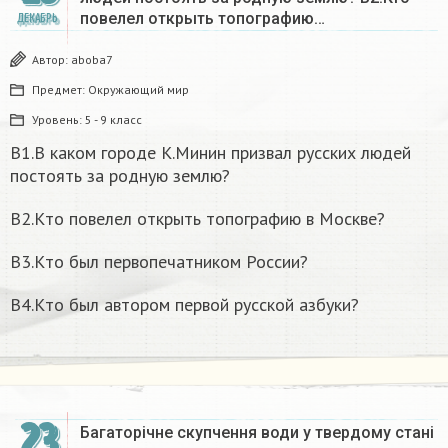
повелел открыть топографию…
ДЕКАБРЬ
Автор:
aboba7
Предмет:
Окружающий мир
Уровень:
5 - 9 класс
В1.В каком городе К.Минин призвал русских людей
постоять за родную землю?
B2.Кто повелел открыть топографию в Москве?
B3.Кто был первопечатником России?
B4.Кто был автором первой русской азбуки?
23
Багаторічне скупчення води у твердому стані