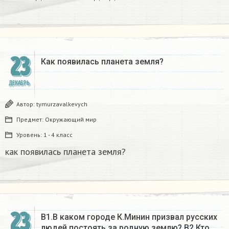
23
Как появилась планета земля?
ДЕКАБРЬ
Автор:
tymurzavalkevych
Предмет:
Окружающий мир
Уровень:
1 - 4 класс
как появилась планета земля?
23
В1.В каком городе К.Минин призвал русских
людей постоять за родную землю? B2.Кто