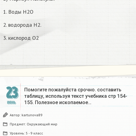
1. Воды Н2O
2. водорода H2.
3. кислород О2
23
Помогите пожалуйста срочно. ​составить
таблицу, используя текст учебника стр 154-
155. Полезное ископаемое…
ИЮНЬ
Автор:
kartunova89
Предмет:
Окружающий мир
Уровень:
5 - 9 класс