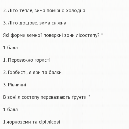
2. Літо тепле, зима помірно холодна
3. Літо дощове, зима сніжна
Які форми земної поверхні зони лісостепу? *
1 балл
1. Переважно гористі
2. Горбисті, є яри та балки
3. Рівнинні
В зоні лісостепу переважають ґрунти. *
1 балл
1.чорноземи та сірі лісові