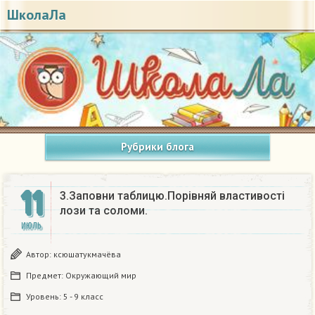
ШколаЛа
Рубрики блога
11
3.Заповни таблицю.Порівняй властивості
лози та соломи.
ИЮЛЬ
Автор:
ксюшатукмачёва
Предмет:
Окружающий мир
Уровень:
5 - 9 класс