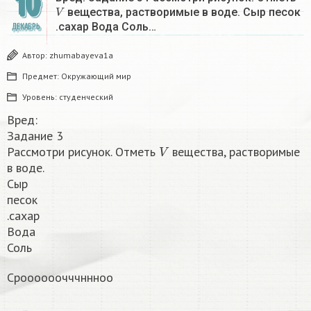
10
V
вещества, растворимые в воде. Сыр песок
.сахар Вода Соль…
ДЕКАБРЬ
Автор:
zhumabayeva1a
Предмет:
Окружающий мир
Уровень:
студенческий
Вред:
Задание 3
V
Рассмотри рисунок. Отметь
вещества, растворимые
в воде.
Сыр
песок
.сахар
Вода
Соль
Сроооооочччннноо​