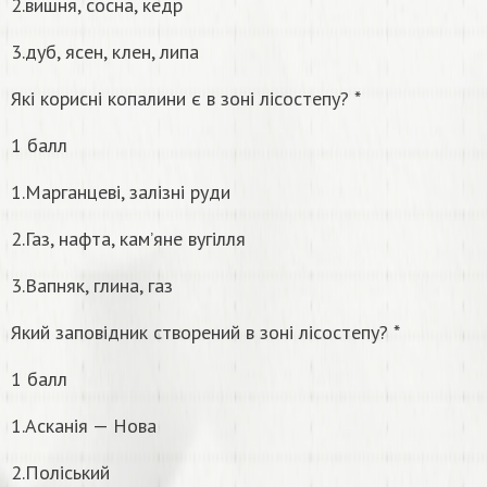
2.вишня, сосна, кедр
3.дуб, ясен, клен, липа
Які корисні копалини є в зоні лісостепу? *
1 балл
1.Марганцеві, залізні руди
2.Газ, нафта, кам’яне вугілля
3.Вапняк, глина, газ
Який заповідник створений в зоні лісостепу? *
1 балл
1.Асканія — Нова
2.Поліський