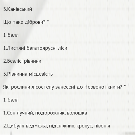
3.Канівський
Що таке діброви? *
1 балл
1.Листяні багатоярусні ліси
2.Безлісі рівнини
3.Рівнинна місцевість
Які рослини лісостепу занесені до Червоної книги? *
1 балл
1.Сон лучний, подорожник, волошка
2.Цибуля ведмежа, підсніжник, крокус, півонія