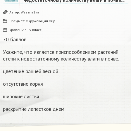
недостаточному количеству влаги в почве….
СЕНТЯБРЬ
Автор:
Wsezna1ka
Предмет:
Окружающий мир
Уровень:
5 - 9 класс
70 баллов
Укажите, что является приспособлением растений
степи к недостаточному количеству влаги в почве.
цветение ранней весной
отсутствие корня
широкие листья
раскрытие лепестков днем