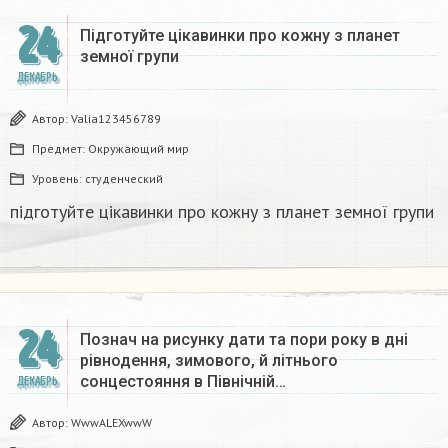
24
Підготуйте цікавинки про кожну з планет
земної групи
ДЕКАБРЬ
Автор:
Valia123456789
Предмет:
Окружающий мир
Уровень:
студенческий
підготуйте цікавинки про кожну з планет земної групи
24
Познач на рисунку дати та пори року в дні
рівнодення, зимового, й літнього
сонцестояння в Північній…
ДЕКАБРЬ
Автор:
WwwALEXwwW