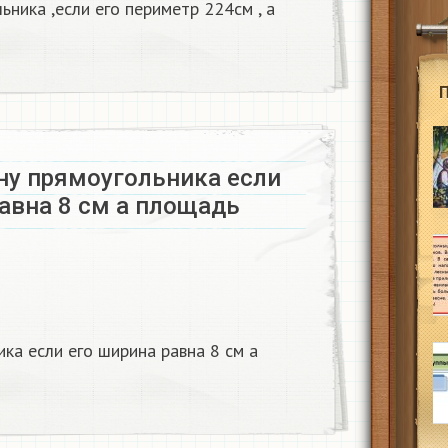
ника ,если его периметр 224см , а
ну прямоугольника если
авна 8 см а площадь
ка если его ширина равна 8 см а