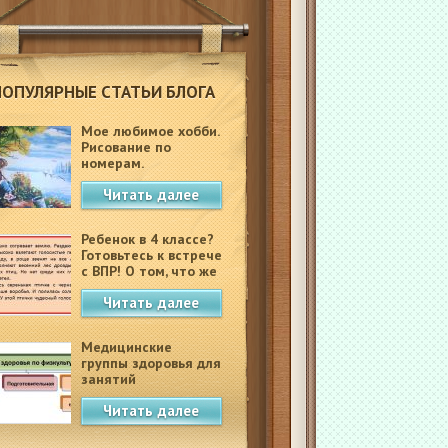
ПОПУЛЯРНЫЕ СТАТЬИ БЛОГА
Мое любимое хобби.
Рисование по
номерам.
Читать далее
Ребенок в 4 классе?
Готовьтесь к встрече
с ВПР! О том, что же
это такое.
Читать далее
Медицинские
группы здоровья для
занятий
физкультурой в
Читать далее
школе