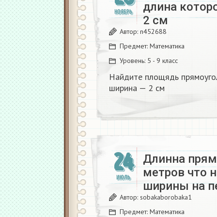
длина которо
НОЯБРЬ
2 см​
Автор:
n452688
Предмет:
Математика
Уровень:
5 - 9 класс
Найдите площядь прямоуголь
ширина — 2 см​
24
Длинна прям
метров что н
ИЮЛЬ
ширины на п
Автор:
sobakaborobaka1
Предмет:
Математика