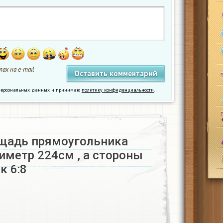
ах на e-mail
у персональных данных и принимаю
политику конфиденциальности
.
щадь прямоугольника
риметр 224см , а стороны
 6:8​