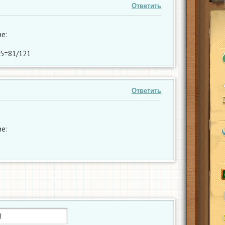
Ответить
е:
25=81/121
Ответить
е: