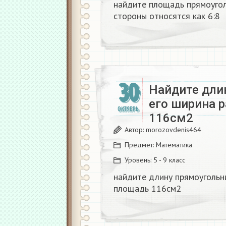
найдите площадь прямоуголь
стороны относятся как 6:8​
30
Найдите дли
его ширина р
ОКТЯБРЬ
116см2​
Автор:
morozovdenis464
Предмет:
Математика
Уровень:
5 - 9 класс
найдите длину прямоугольни
площадь 116см2​