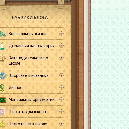
РУБРИКИ БЛОГА
Внешкольная жизнь
Домашняя лаборатория
Законодательство о
школе
Здоровье школьника
Личное
Ментальная арифметика
Плакаты для школы
Подготовка к школе