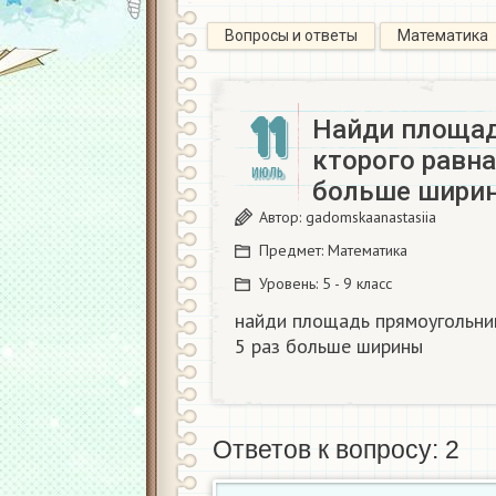
Вопросы и ответы
Математика
11
Найди площад
кторого равна 
ИЮЛЬ
больше ширин
Автор:
gadomskaanastasiia
Предмет:
Математика
Уровень:
5 - 9 класс
найди площадь прямоугольник
5 раз больше ширины​
Ответов к вопросу: 2