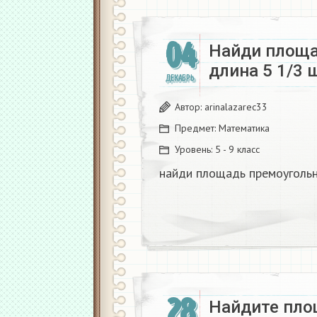
04
Найди площа
длина 5 1/3 ш
ДЕКАБРЬ
Автор:
arinalazarec33
Предмет:
Математика
Уровень:
5 - 9 класс
найди площадь премоугольн
28
Найдите пло