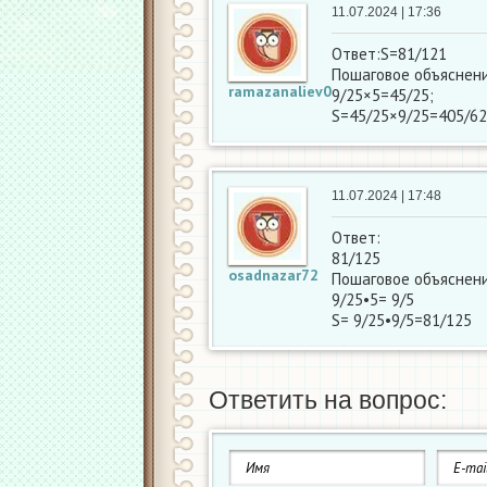
11.07.2024 | 17:36
Ответ:S=81/121
Пошаговое объяснени
ramazanaliev0
9/25×5=45/25;
S=45/25×9/25=405/6
11.07.2024 | 17:48
Ответ:
81/125
osadnazar72
Пошаговое объяснени
9/25•5= 9/5
S= 9/25•9/5=81/125
Ответить на вопрос: