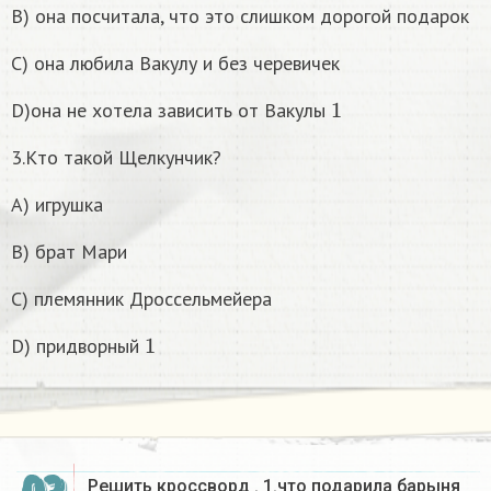
B) она посчитала, что это слишком дорогой подарок
C) она любила Вакулу и без черевичек
1
D)она не хотела зависить от Вакулы
3.Кто такой Щелкунчик?
A) игрушка
B) брат Мари
C) племянник Дроссельмейера
1
D) придворный
Решить кроссворд . 1.что подарила барыня