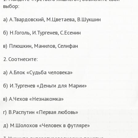
выбор:
а) А.Твардовский, М.Цветаева, В.Шукшин
б) Н.Гоголь, И.Тургенев, С.Есенин
в) Плюшкин, Манилов, Селифан
2. Соотнесите:
а) А.Блок «Судьба человека»
б) И.Тургенев «Деньги для Марии»
в) А.Чехов «Незнакомка»
г) В.Распутин «Первая любовь»
д) М.Шолохов «Человек в футляре»