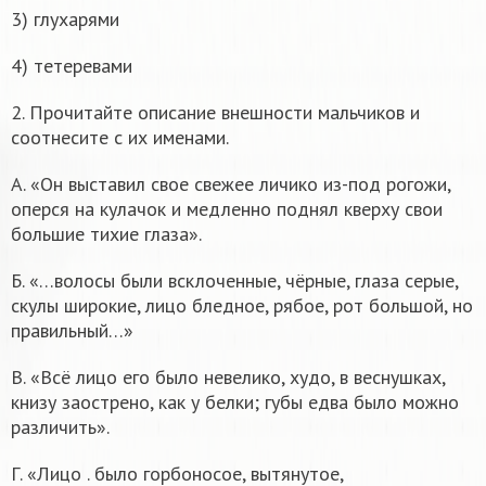
3) глухарями
4) тетеревами
2. Прочитайте описание внешности мальчиков и
соотнесите с их именами.
А. «Он выставил свое свежее личико из-под рогожи,
оперся на кулачок и медленно поднял кверху свои
большие тихие глаза».
Б. «…волосы были всклоченные, чёрные, глаза серые,
скулы широкие, лицо бледное, рябое, рот большой, но
правильный…»
В. «Всё лицо его было невелико, худо, в веснушках,
книзу заострено, как у белки; губы едва было можно
различить».
Г. «Лицо . было горбоносое, вытянутое,