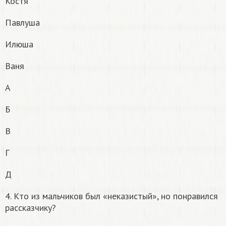
Костя
Павлуша
Илюша
Ваня
А
Б
В
Г
Д
4. Кто из мальчиков был «неказистый», но понравился
рассказчику?