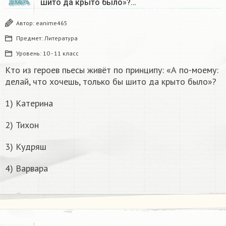
шито да крыто было»?…
ДЕКАБРЬ
Автор:
eanime465
Предмет:
Литература
Уровень:
10 - 11 класс
Кто из героев пьесы живёт по принципу: «А по-моему:
делай, что хочешь, только бы шито да крыто было»?
1) Катерина
2) Тихон
3) Кудряш
4) Варвара