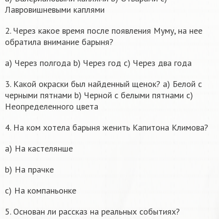
Лавровишневыми каплями
2. Через какое время после появления Муму, на нее
обратила внимание барыня?
a) Через полгода b) Через год c) Через два года
3. Какой окраски был найденный щенок? a) Белой с
черными пятнами b) Черной с белыми пятнами c)
Неопределенного цвета
4. На ком хотела барыня женить Капитона Климова?
a) На кастелянше
b) На прачке
c) На компаньонке
5. Основан ли рассказ на реальных событиях?