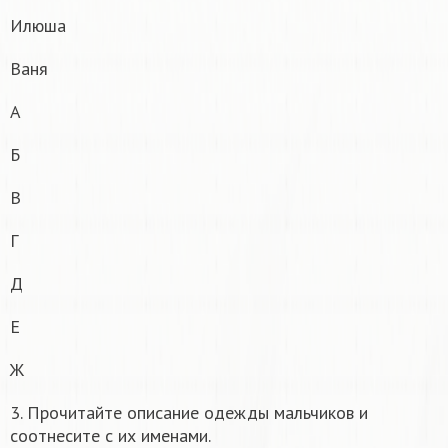
Илюша
Ваня
А
Б
В
Г
Д
Е
Ж
3. Прочитайте описание одежды мальчиков и
соотнесите с их именами.