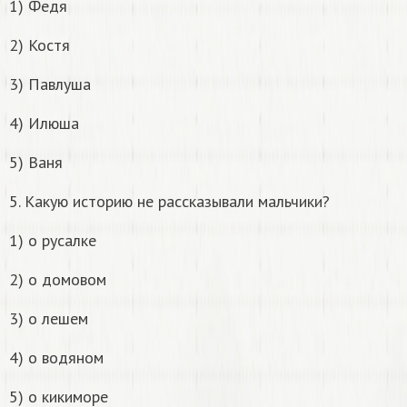
1) Федя
2) Костя
3) Павлуша
4) Илюша
5) Ваня
5. Какую историю не рассказывали мальчики?
1) о русалке
2) о домовом
3) о лешем
4) о водяном
5) о кикиморе