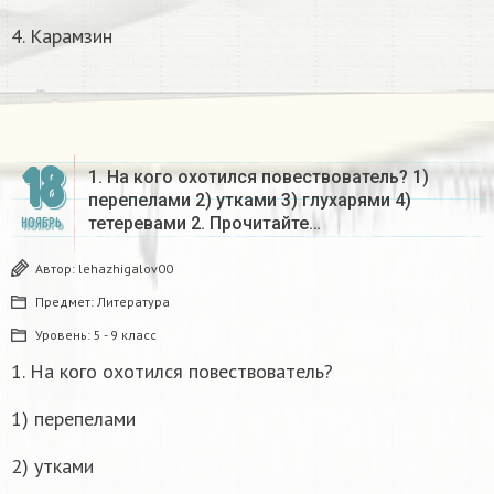
4. Карамзин
18
1. На кого охотился повествователь? 1)
перепелами 2) утками 3) глухарями 4)
тетеревами 2. Прочитайте…
НОЯБРЬ
Автор:
lehazhigalov00
Предмет:
Литература
Уровень:
5 - 9 класс
1. На кого охотился повествователь?
1) перепелами
2) утками