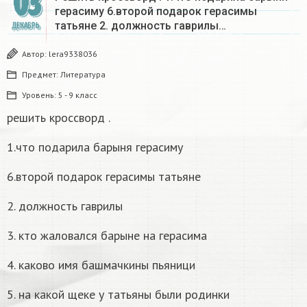
03
герасиму 6.второй подарок герасимы
татьяне 2. должность гаврилы…
ДЕКАБРЬ
Автор:
lera9338036
Предмет:
Литература
Уровень:
5 - 9 класс
решить кроссворд .
1.что подарила барыня герасиму
6.второй подарок герасимы татьяне
2. должность гаврилы
3. кто жаловался барыне на герасима
4. каково имя башмачкины пьяници
5. на какой щеке у татьяны были родинки