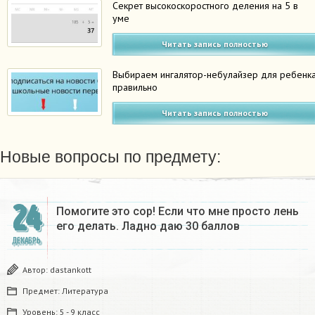
Секрет высокоскоростного деления на 5 в
уме
Читать запись полностью
Выбираем ингалятор-небулайзер для ребенк
правильно
Читать запись полностью
Новые вопросы по предмету:
24
Помогите это сор! Если что мне просто лень
его делать. Ладно даю 30 баллов​
ДЕКАБРЬ
Автор:
dastankott
Предмет:
Литература
Уровень:
5 - 9 класс