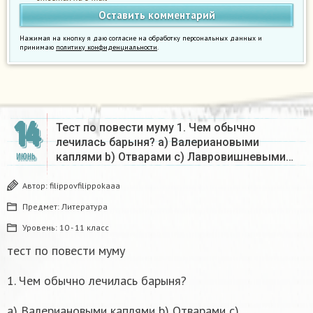
Нажимая на кнопку я даю согласие на обработку персональных данных и
принимаю
политику конфиденциальности
.
14
Тест по повести муму 1. Чем обычно
лечилась барыня? a) Валериановыми
каплями b) Отварами c) Лавровишневыми…
ИЮНЬ
Автор:
filippovfilippokaaa
Предмет:
Литература
Уровень:
10 - 11 класс
тест по повести муму
1. Чем обычно лечилась барыня?
a) Валериановыми каплями b) Отварами c)