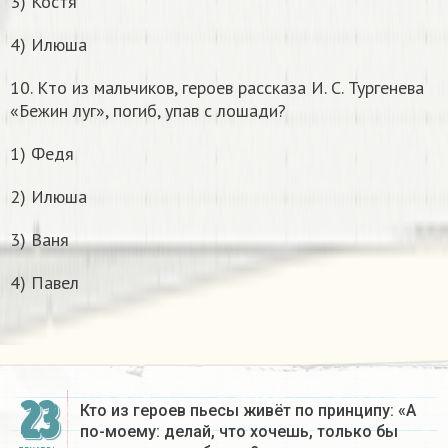
3) Костя
4) Илюша
10. Кто из мальчиков, героев рассказа И. С. Тургенева
«Бежин луг», погиб, упав с лошади?
1) Федя
2) Илюша
3) Ваня
4) Павел
23
Кто из героев пьесы живёт по принципу: «А
по-моему: делай, что хочешь, только бы