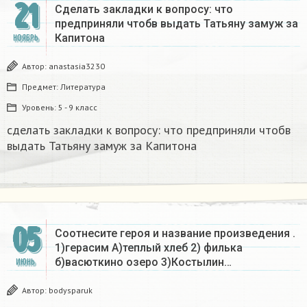
21
Сделать закладки к вопросу: что
предприняли чтобв выдать Татьяну замуж за
Капитона​
НОЯБРЬ
Автор:
anastasia3230
Предмет:
Литература
Уровень:
5 - 9 класс
сделать закладки к вопросу: что предприняли чтобв
выдать Татьяну замуж за Капитона​
05
Соотнесите героя и название произведения .
1)герасим А)теплый хлеб 2) филька
б)васюткино озеро 3)Костылин…
ИЮНЬ
Автор:
bodysparuk