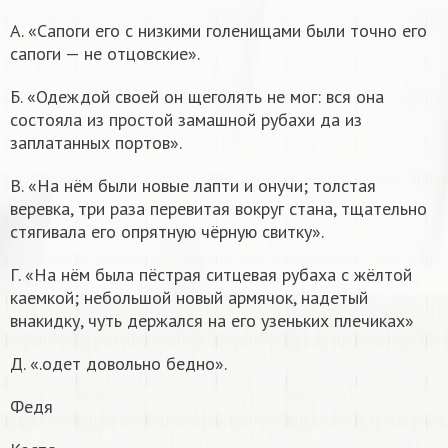
А. «Сапоги его с низкими голенищами были точно его
сапоги — не отцовские».
Б. «Одеждой своей он щеголять не мог: вся она
состояла из простой замашной рубахи да из
заплатанных портов».
В. «На нём были новые лапти и онучи; толстая
веревка, три раза перевитая вокруг стана, тщательно
стягивала его опрятную чёрную свитку».
Г. «На нём была пёстрая ситцевая рубаха с жёлтой
каемкой; небольшой новый армячок, надетый
внакидку, чуть держался на его узеньких плечиках»
Д. «.одет довольно бедно».
Федя