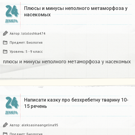
24
Плюсы и минусы неполного метаморфоза у
насекомых​
ДЕКАБРЬ
Автор:
lololoshka474
Предмет:
Биология
Уровень:
5 - 9 класс
плюсы и минусы неполного метаморфоза у насекомых​
24
Написати казку про безхребетну тварину 10-
15 речень​
ДЕКАБРЬ
Автор:
aleksasinaangelina95
Предмет:
Биология