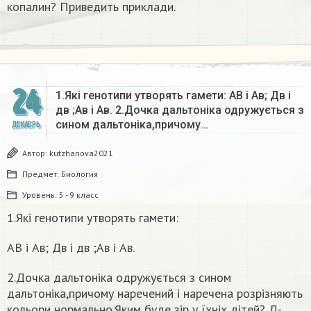
копалин? Приведить приклади.
24
1.Які генотипи утворять гамети: АВ і Ав; Дв і
дв ;Ав і Ав. 2.Дочка дальтоніка одружується з
сином дальтоніка,причому…
ДЕКАБРЬ
Автор:
kutzhanova2021
Предмет:
Биология
Уровень:
5 - 9 класс
1.Які генотипи утворять гамети:
АВ і Ав; Дв і дв ;Ав і Ав.
2.Дочка дальтоніка одружується з сином
дальтоніка,причому наречений і наречена розрізняють
кольори нормально.Яким буде зір у їхніх дітей? Д-