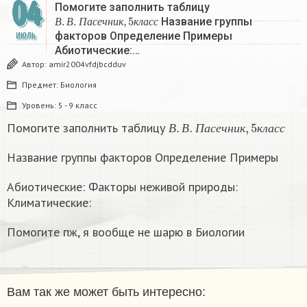
04
Помогите заполнить таблицу
В
.
В
.
П
а
с
е
ч
н
и
к
,
5
к
л
а
с
с
Название группы
В
В
П
а
с
е
ч
н
и
к
к
л
а
с
с
факторов Определение Примеры
ИЮЛЬ
Абиотические:…
Автор:
amir2004vfdjbcdduv
Предмет:
Биология
Уровень:
5 - 9 класс
В
.
В
.
П
а
с
е
ч
н
и
к
,
5
к
л
а
с
с
Помогите заполнить таблицу
В
В
П
а
с
е
ч
н
и
к
к
л
а
с
с
Название группы факторов Определение Примеры
Абиотические: Факторы неживой природы:
Климатические:
Помогите пж, я вообще не шарю в Биологии
Вам так же может быть интересно: